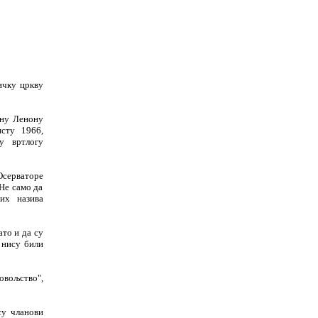
ичку цркву
ону Ленону
исту 1966,
у вртлогу
Осерваторе
 Не само да
их назива
ато и да су
 нису били
овољство",
су чланови