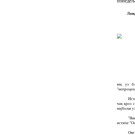
понедеља
Лонд
им, уз б
"непроцен
Ист
чак кроз 
најбољи уз
"Њи
истиче "Ос
Ове