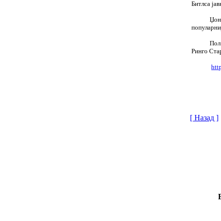
Битлса јав
Џон
популарниј
Пол
Ринго Стар
htt
[ Назад ]