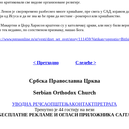
но критиковали све видове организоване религије.
 Ленон је својевремено разбеснео многе хришћане, пре свега у САД, изјавом д
и од Исуса и да не зна ко ће први да нестане - рокенрол или хришћанство.
 Макартни и Џорџ Харисон крштени су у католичкој цркви, али нису били верн
 тек недавно, по сопственом признању, нашао Бога.
p://www.pressonline.rs/sr/vesti/dzet_set_svet/story/111459/Vatikan+oprostio+Bitl
< Претходно
Следеће >
Србска Православна Црква
Serbian Orthodox Church
УВОДНА РЕЧ
САОПШТЕЊА
КОНТАКТ
ПРЕТРАГА
Тренутно је 44 гостију на вези
БЕСПЛАТНЕ РЕКЛАМЕ И ОГЛАСИ ПРИЛОЖНИКА САЈТ