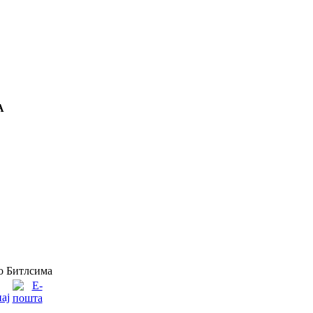
А
о Битлсима