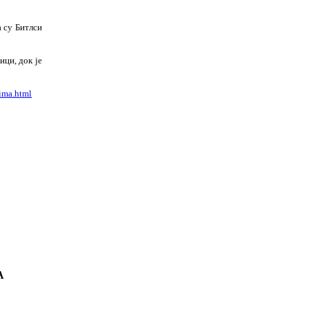
а су Битлси
ици, док је
sima.html
А