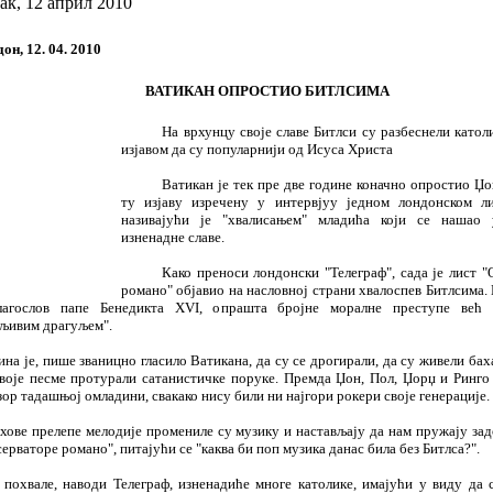
к, 12 април 2010
он
, 12. 04. 2010
ВАТИКАН ОПРОСТИО БИТЛСИМА
На врхунцу своје славе Битлси су разбеснели катол
изјавом да су популарнији од Исуса Христа
Ватикан је тек пре две године коначно опростио Џ
ту изјаву изречену у интервјуу једном лондонском л
називајући је "хвалисањем" младића који се нашао 
изненадне славе.
Како преноси лондонски "Телеграф", сада је лист "
романо" објавио на насловној страни хвалоспев Битлсима.
лагослов папе Бенедикта XVI, опрашта бројне моралне преступе већ 
љивим драгуљем".
ина је, пише званицно гласило Ватикана, да су се дрогирали, да су живели бах
своје песме протурали сатанистичке поруке. Премда Џон, Пол, Џорџ и Ринго
ор тадашњој омладини, свакако нису били ни најгори рокери своје генерације.
хове прелепе мелодије промениле су музику и настављају да нам пружају зад
ерваторе романо", питајући се "каква би поп музика данас била без Битлса?".
 похвале, наводи Телеграф, изненадиће многе католике, имајући у виду да 