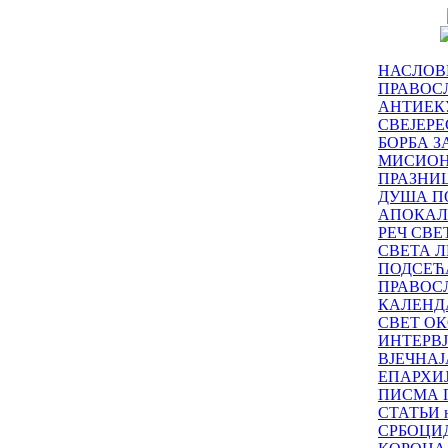
НАСЛОВ
ПРАВОСЛ
АНТИЕК
СВЕЈЕР
БОРБА З
МИСИО
ПРАЗНИ
ДУША П
АПОКАЛ
РЕЧ СВ
СВЕТА Л
ПОДСЕЋ
ПРАВОС
КАЛЕНД
СВЕТ ОК
ИНТЕРВ
ВЈЕЧНАЈ
ЕПАРХИ
ПИСМА 
СТАТЬИ н
СРБОЦИ