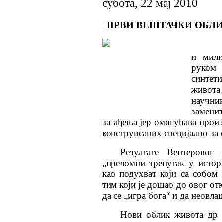
субота, 22 мај 2010
ПРВИ ВЕШТАЧКИ ОБЛИ
и мили
руком
синтет
живот
научник
замен
загађења јер омогућава про
конструисаних специјално за 
Резултате Вентеровог
„преломни тренутак у истор
као подухват који са собом
тим који је дошао до овог о
да се „игра бога“ и да неовл
Нови облик живота др 