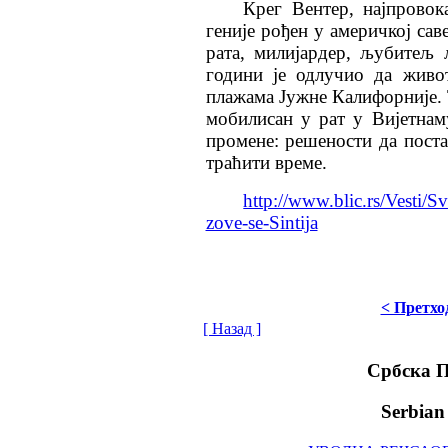
Крег Вентер, најпровок
геније рођен у америчкој сав
рата, милијардер, љубитељ 
години је одлучио да живо
плажама Јужне Калифорније. Т
мобилисан у рат у Вијетнам
промене: решености да поста
траћити време.
http://www.blic.rs/Vesti/S
zove-se-Sintija
< Претхо
[ Назад ]
Србска 
Serbian