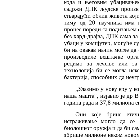
кода и његовим убацивањем
садржи ДНК људске произво
стварајући облик живота који
тиму од 20 научника има и
процес
пореди са подизањем 
без хард-драјва, ДНК сама за
убаци у компјутер, могуће су
би на овакав начин могле да 
производиле вештачке орга
рецимо за лечење или за
технологија би се могла иск
бактерија, способних да неут
„Улазимо у нову еру у к
наша машта“, изјавио је др В
година рада и 37,8 милиона е
Они које брине етичк
истраживање могло да се з
биолошког оружја и да би сам
збрише милионе неком новом