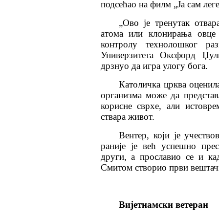
подсећао на филм „Ја сам лег
„Ово је тренутак отва
атома или клонирања овце
контролу технолошког ра
Универзитета Оксфорд Џул
дрзнуо да игра улогу бога.
Католичка црква оценила
организма може да представ
корисне сврхе, али истовр
ствара живот.
Вентер, који је учеств
раније је већ успешно пре
други, а прославио се и к
Смитом створио први вештач
Вијетнамски ветеран