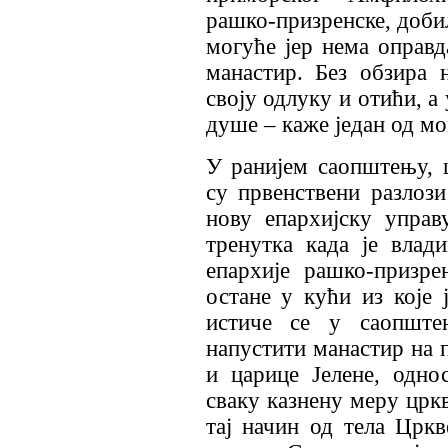
рашко-призренске, добил
могуће јер нема оправд
манастир. Без обзира 
своју одлуку и отићи, а
душе – каже један од мо
У ранијем саопштењу, ц
су првенствени разлози
нову епархијску управ
тренутка када је влад
епархије рашко-призре
остане у кући из које 
истиче се у саопште
напустити манастир на 
и царице Јелене, одно
сваку казнену меру цркв
тај начин од тела Цркв