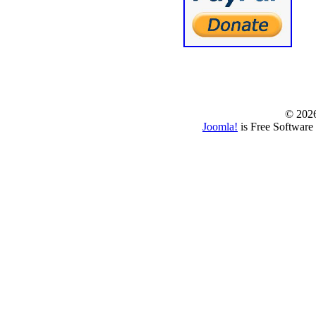
© www.borbazaver
© 202
Joomla!
is Free Software