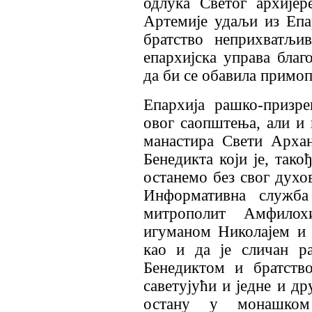
одлука Светог архијер
Артемије удаљи из Епар
братство неприхватљи
епархијска управа благ
да би се обавила примоп
Епархија рашко-призре
овог саопштења, али и
манастира Свети Архан
Бенедикта који је, тако
останемо без свог духо
Информативна служба 
митрополит Амфилох
игуманом Николајем и 
као и да је сличан р
Бенедиктом и братств
саветујући и једне и др
остану у монашком