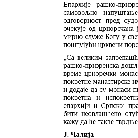
Епархије рашко-призр
самовољно напуштање
одговорност пред суд
очекује од црноречана 
мирно служе Богу у све
поштујући црквени поре
„Са великим запрепаш
рашко-призренска дошла
време црноречки монас
покретне манастирске им
и додаје да су монаси 
покретна и непокретн
епархији и Српској пр
бити неовлашћено оту
кажу да ће такве тврд
Ј. Чалија