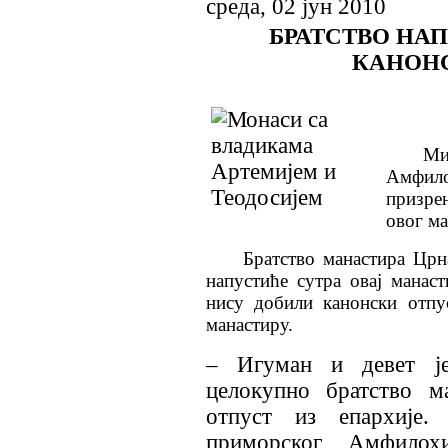
среда, 02 јун 2010
БРАТСТВО НАП
КАНОН
Ми
Амфило
призрен
овог ма
Братство манастира Црн
напустиће сутра овај манас
нису добили канонски отпу
манастиру.
– Игуман и девет је
целокупно братство м
отпуст из епархије.
приморског Амфилохи