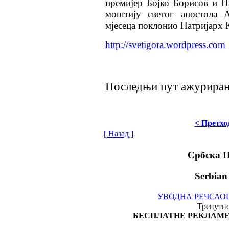
премијер Бојко Борисов и Н
моштију светог апостола А
мјесеца поклонио Патријарх
http://svetigora.wordpress.com
Последњи пут ажурирано 
< Претхо
[ Назад ]
Србска 
Serbian
УВОДНА РЕЧ
САО
Тренутно
БЕСПЛАТНЕ РЕКЛАМЕ