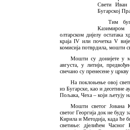
Свети Иван 
Бугарској Пр
Тим буг
Казимиром 
олтарском дијелу остатака х
краја IV или почетка V вијек
комисија потврдила, мошти с
Мошти су донијете у м
августа, у литији, предвођ
свечано су пренесене у цркву
На поклоњење овој свет
из Бугарске, као и десетине 
Пољака, Чеха – који љетују 
Мошти светог Јована 
светог Георгија док не буду 
Кирила и Методија, када ће б
светиње: дјелићем Часног 