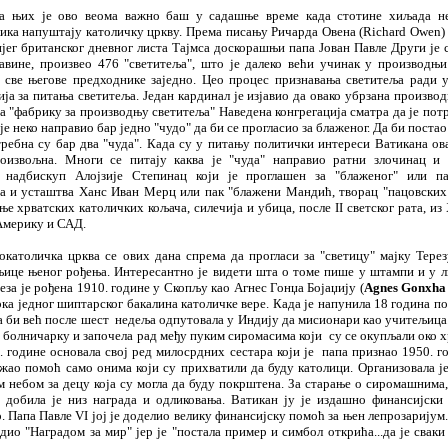
 је ово веома ва
ж
но ба
ш
у сада
ш
ње време када стотине хиљада н
ика напу
ш
тају католи
ч
ку цркву. Према писању Ри
ч
арда Овена (Richard Owen)
јег британског дневног листа Тајмса доскора
ш
њи папа Јован Павле Други је 
давине, произвео 476 "светитеља",
ш
то је далеко ве
ћ
и у
ч
инак у производњи
 све његове предходнике заједно. Цео процес признавања светитеља ради 
ја за питања светитеља. Један кардинал је изјавио да овако убрзана произво
а "фабрику за производњу светитеља" Наведена конгрегација сматра да је потр
 је неко направио бар једно "
ч
удо" да би се прогласио за бла
ж
еног. Да би поста
ребна су бар два "
ч
уда". Када су у питању полити
ч
ки интереси Ватикана ова
оизвољна. Многи се питају каква је "
ч
уда" направио ратни зло
ч
инац и 
 надбискуп Алојзије Степинац који је прогла
ш
ен за "бла
ж
еног"
или па
а и уста
ш
тва Ханс Иван Мерц или пак "бла
ж
ени Манди
ћ
, творац "пацовских
ње хрватских католи
ч
ких коља
ч
а, силе
ч
ија и убица, по
с
ле II светског рата, из
Америку и САД.
окатоли
ч
ка црква се ових дана спрема да прогласи за "светицу" мајку Тере
њице њеног ро
ђ
ења
.
Интересантно је видети
ш
та о томе пи
ш
е у
ш
тампи и у л
за је ро
ђ
ена 1910
.
године у Скопљу као Агнес Гонџа Бојаџију
(
Agnes Gonxha
рка једног
ш
иптарског бакалина католи
ч
ке вере. Када је напунила 18 година по
а би ве
ћ
после
ш
ест недеља одпутовала у Индију да мисионари као у
ч
итељица
а болни
ч
арку и запо
ч
ела рад ме
ђ
у пуким сиромасима који су се окупљали око х
.
године основала свој ред милосрдних сестара који је папа признао 1950
.
го
ж
ао помо
ћ
само онима који су прихватили да буду католици. Организовала је
 небом за децу која су могла да буду покр
ш
тена.
За старање о сирома
ш
нима,
 добила је низ награда и одликовања. Ватикан ју је изда
ш
но финансијски
.
Папа Павле VI јој је доделио велику фин
а
нсијску помо
ћ
за њен лепрозаријум.
адио "Наградом за мир" јер је "постала пример и симбол откри
ћ
а...да је свак