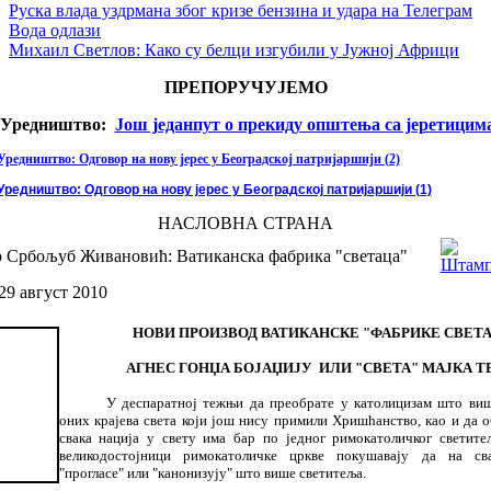
Руска влада уздрмана због кризе бензина и удара на Телеграм
Вода одлази
Михаил Светлов: Како су белци изгубили у Јужној Африци
ПРЕПОРУЧУЈЕМО
Уредништво:
Још једанпут о прекиду општења са јеретицим
Уредништво: Одговор на нову јерес у Београдској патријаршији (2)
Уредништво: Одговор на нову јерес у Београдској патријаршији (1)
НАСЛОВНА СТРАНА
р Србољуб Живановић: Ватиканска фабрика "светаца"
29 август 2010
НОВИ ПРОИЗВОД ВАТИКАНСКЕ "ФАБРИКЕ СВЕТА
АГНЕС ГОНЏА БОЈАЏИЈУ
ИЛИ
"СВЕТ
А
" МАЈК
А
Т
У деспаратној те
ж
њи да преобрате у католицизам
ш
то ви
оних крајева света који јо
ш
нису примили Хри
шћ
анство, као и да 
свака нација у свету има бар по једног римокатоли
ч
ког светите
великодостојници римокатоли
ч
ке цркве поку
ш
авају да на св
"прогласе" или "канонизују"
ш
то ви
ш
е светитеља.