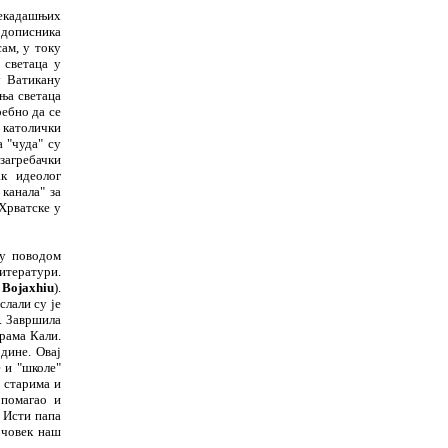
екада
ш
њих
 дописника
сам, у току
 светаца у
у Ватикану
дња светаца
ебно да се
о католи
ч
ки
 "
ч
уда" су
загреба
ч
ки
к идеолог
 канала" за
 Хрватске у
зу поводом
итератури.
 Bojaxhiu
)
.
слали су је
.
Завр
ш
ила
рама Кали.
дине.
Овај
 и "
ш
коле"
 старима и
 помагао и
 Исти папа
и
ч
овек на
ш