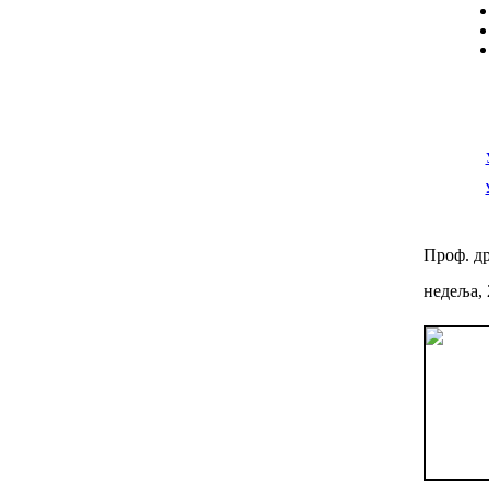
Проф. д
недеља, 