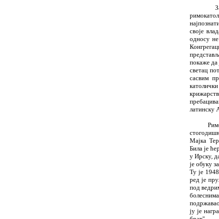
За њих
римокатол
најпознати
своје вла
односу не
Конгрегаци
представљ
пока
ж
е да
светац пот
сасвим пр
католи
ч
ки
крижарств
пребацива
латинску 
Рим
стогоди
ш
Мајка Тере
Била је
ћ
е
у Ирску, д
је обуку з
Ту је 1948
ред је пру
под ведрим
болеснима
подр
ж
авао
ју је нагр
брат".