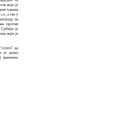
ези која је
ран
ч
ланак
сл., а све у
награду за
ма против
 Србији је
у
ш
и, који је
 "успео" да
и је доказ
 звани
ч
но