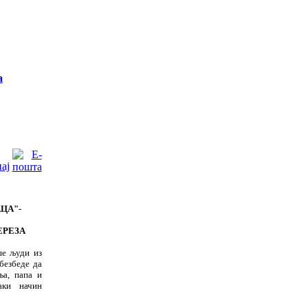
а
ЦА"-
ЕРЕЗ
А
ш
е људи из
обезбеде да
ља, папа и
аки на
ч
ин