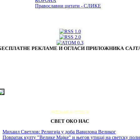
КОРОНА
Православни цитати - СЛИКЕ
БЕСПЛАТНЕ РЕКЛАМЕ И ОГЛАСИ ПРИЛОЖНИКА САЈТ
РЕКЛАМЕ И ОГЛАСИ
СВЕТ ОКО НАС
Михаил Светлов: Религија у доба Вавилона Великог
Повратак култу "Велике Мајке" и његов утицај на светску пол