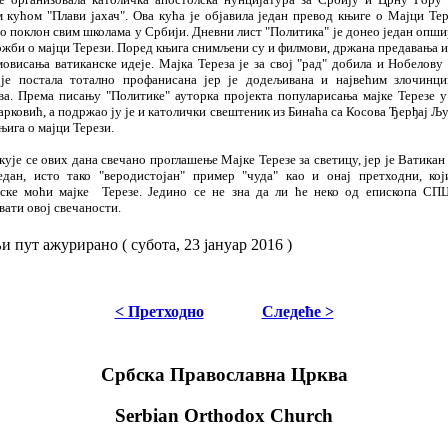
м ку
ћ
ом "Плави јаха
ч
". Ова ку
ћ
а је објавила један превод књиге о Мајци Тер
ао поклон свим
ш
колама у Србији. Дневни лист "Политика" је донео један оп
ш
и
о
ж
би о мајци Терези.
Поред књига снимљени су и филмови, др
ж
ана предавања и 
овисања ватиканске идеје. Мајка Тереза је за свој "рад" добила и Нобелову 
 је постала тотално профанисана јер је додељивана и најве
ћ
им зло
ч
инци
ва.
Према писању "Политике"
ауторка пројекта популарисања мајке Терезе у
аркови
ћ
, а подр
ж
ао ју је и католи
ч
ки све
ш
теник из Бина
ћ
а са Косова
Ђ
ер
ђ
ај Љ
њига о мајци Терези.
кује се ових дана све
ч
ано прогла
ш
ење Мајке Терезе за светицу, јер је Ватикан
едан, исто тако
"веродистојан" пример "
ч
уда"
као и онај претходни, кој
ске мо
ћ
и мајке Терезе. Једино се не
зна да ли
ћ
е неко од епископа СПЦ
ати овој све
ч
аности.
 пут ажурирано ( субота, 23 јануар 2016 )
< Претходно
Следеће >
Србска Православна Црква
Serbian Orthodox Church