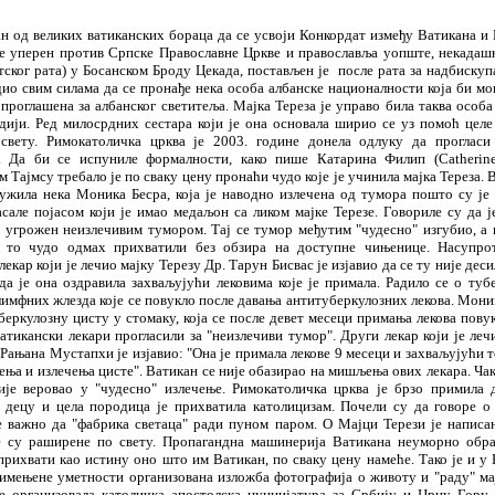
ан од великих ватиканских бораца да се усвоји Конкордат изме
ђ
у Ватикана и
је уперен против С
р
пске Православне Цркве и православља уоп
ш
те, некада
ш
етског рата) у Босанском Броду Цекада, постављен је после рата за надбискуп
дио свим силама да се прона
ђ
е нека особа албанске националности која би мо
 прогла
ш
ена за албанског светитеља.
Мајка Тереза је управо била таква особа
дији. Ред милосрдних сестара који је она основала
ш
ирио се уз помо
ћ
целе
свету. Римокатоли
ч
ка црква је 2003
.
године донела одлуку да прогласи 
. Да би се исп
у
ниле формалности, како пи
ш
е Катарина Филип (Catherine
 Тајмсу требало је по сваку цену прона
ћ
и
ч
удо које је у
ч
инила мајка Тереза. 
лу
ж
ила нека Моника Бесра, која је наводно изле
ч
ена од тумора по
ш
то су је
асале појасом који је имао медаљон са ликом мајке Терезе. Говориле су да 
 угро
ж
ен неизле
ч
ивим тумором. Тај се тумор ме
ђ
утим "
ч
удесно" изгубио, а
у то
ч
удо одмах прихватили без обзира на доступне
ч
ињенице. Насупро
екар који је ле
ч
ио мајку Терезу Др.
Тарун Бис
в
ас је изјавио да се ту није дес
а је она оздравила захваљују
ћ
и лековима које је примала. Радило се о туб
 лимфних
ж
лезда које се повукло после давања антитуберкулозних лекова. Мони
беркулозну цисту у стомаку, која се после девет месеци примања лекова повук
атикански лекари прогласили за "неизле
ч
иви тумор".
Други лекар који је ле
ч
Рањана Мустапхи је изјавио: "Она је примала лекове 9 месеци и захваљују
ћ
и 
ења и изле
ч
ења цисте". Ватикан се није обазирао на ми
ш
љења ових лекара.
Ч
а
је веровао у "
ч
удесно" изле
ч
ење. Римокатоли
ч
ка црква је брзо примила
децу и цела породица је прихватила католицизам. По
ч
ели су да говоре о
е ва
ж
но да "фабрика светаца" ради пуном паром. О Мајци
Терези је написа
е су ра
ш
ирене по свету.
Пропагандна ма
ш
инерија Ватикана неуморно обр
прихвати као истину оно
ш
то им Ватикан, по сваку цену наме
ћ
е. Тако је и у
имењене уметности организована изло
ж
ба фотографија о
ж
ивоту и "раду" ма
је организовала католи
ч
ка апостолска нунцијатура за Србију и Црну Гору 