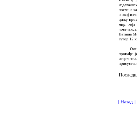
издава
ч
ко
послана к
о овој изл
циљу пром
мир, која
ч
ове
ч
анст
Ната
ш
а М
аутор 12 к
О
ч
е
прона
ђ
е ј
исцелитељ
присуствов
Последњи
[ Назад ]