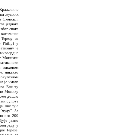
 Краљевине
њи
ж
упник
а Скопског.
гла једнога
 због свога
 католи
ч
ке
Терезу за
 Philip) у
Ватикану је
 милосрдне
је Моникин
 ватикански
т њиховом
ило никакво
еркулозном
ка је имала
ла.
Ба
ш
ту
ио Монику
томе до
ш
ло
к ни супруг
 да
ш
колује
 "
ч
уду". За
но око 200
а
ђ
ује јавно
 Београду у
јке Терезе.
заједно са