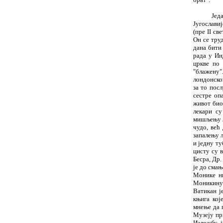
Јед
Југослави
(пре II св
Он се тру
дана бити
рада у Ин
цркве по 
"бла
ж
ену"
лондонском
за то пос
сестре оп
ж
ивот био
лекари с
ми
ш
љењу л
ч
удо, ве
ћ
д
запалењу
и једну ту
цисту су в
Бесра, Др.
је до смањ
Монике ни
Моникину 
Ватикан ј
књига кој
мнење да 
Музеју пр
Изло
ж
бу 