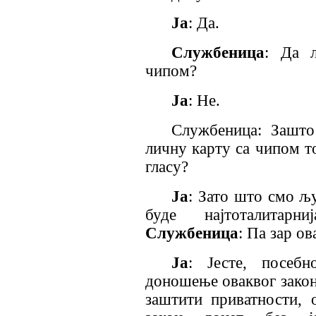
Ја
: Да.
Службеница
: Да л
чипом?
Ја
: Не.
Службеница: Зашто
личну карту са чипом то
гласу?
Ја
: Зато што смо љу
буде најтоталитар
Службеница
: Па зар о
Ја
: Јесте, посеб
доношење оваквог закон
заштити приватности, 