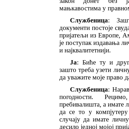
закон донет без ј
мањкавостима у правном
Службеница
: Заш
документи постоје свуда
пријатељи из Европе, Ам
је поступак издавања ли
и најквалитетнији.
Ја
: Биће ту и дру
зашто треба узети личн
да уважите моје право д
Службеница
: Нара
погодности. Рецим
пребивалишта, а имате л
да се то у компјутер
случају да имате личну
десило једној мојој приј