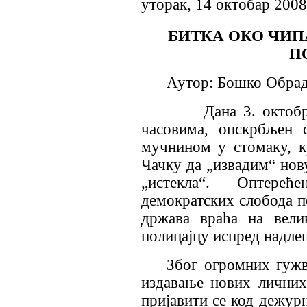
уторак, 14 октобар 2008
БИТКА ОКО ЧИП
П
Аутор: Бошко Обрадо
Дана 3. октобра 20
часовима, опскрбљен 
мучнином у стомаку, к
Чачку да „извадим“ нову
„истекла“. Оптере
демократских слобода по
држава враћа на вели
полицајцу испред надле
Због огромних гужв
издавање нових личних
пријавити се код дежурн