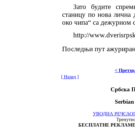
Зато будите спрем
станицу по нова лична 
око чипа“ са дежурном
http://www.dverisrps
Последњи пут ажурирано
< Претхо
[ Назад ]
Србска 
Serbian
УВОДНА РЕЧ
САО
Тренутно
БЕСПЛАТНЕ РЕКЛАМЕ