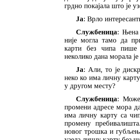
грдно покајала што је уз
Ја
: Врло интересант
Службеница
: Њена
није могла тамо да при
карти без чипа пише 
неколико дана морала је 
Ја
: Али, то је дис
неко ко има личну карту
у другом месту?
Службеница
: Може
промени адресе мора да
има личну карту са чи
промену пребивалишта
новог трошка и губљења
узела личну карту без ч