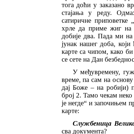
тога доћи у заказано вр
стајања у реду. Одма
сатиричне приповетке „
хрле да приме жиг на 
добије два. Пада ми на 
јунак нашег доба, који
карте са чипом, како би
се сете на Дан безбедно
У међувремену, гуж
време, па сам на основу
дај Боже – на робији) 
број 2. Тамо чекам неко
је негде“ и започињем п
карте:
Службеница Велик
сва документа?