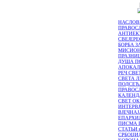
НАСЛОВ
ПРАВОСЛ
АНТИЕК
СВЕЈЕР
БОРБА З
МИСИО
ПРАЗНИ
ДУША П
АПОКАЛ
РЕЧ СВ
СВЕТА Л
ПОДСЕЋ
ПРАВОС
КАЛЕНД
СВЕТ ОК
ИНТЕРВ
ВЈЕЧНАЈ
ЕПАРХИ
ПИСМА 
СТАТЬИ н
СРБОЦИ