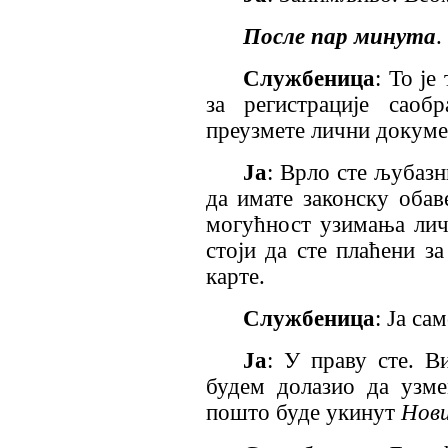
После пар минута
.
Службеница
: То је
за регистрације саоб
преузмете лични докуме
Ја
: Врло сте љубазн
да имате законску обав
могућност узимања личн
стоји да сте плаћени з
карте.
Службеница
: Ја са
Ја
: У праву сте. В
будем долазио да узме
пошто буде укинут
Нови