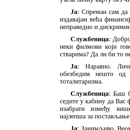
Ја
: Спреман сам да 
издавајам већа финансиј
неправедно и дискрими
Службеница
: Добро
неки филмови који го
стварима? Да ли би то н
Ја
: Наравно. Ли
обезбедим нешто од 
тоталитаризма.
Службеница
: Баш 
седите у кабину да Вас
изабрати између виш
најлепша за постављање
Ја
: Занимљиво. Веом