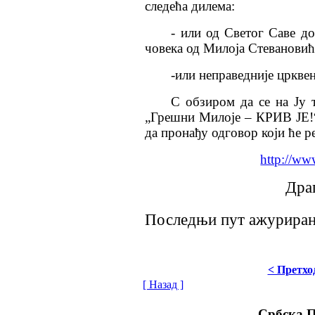
следећа дилема:
- или од Светог Саве до
човека од Милоја Стевановић
-или неправедније
црквен
С обзиром да се на Ју 
„Грешни Милоје – КРИВ ЈЕ!“,
да пронађу одговор који ће 
http://ww
Дра
Последњи пут ажурирано
< Претхо
[ Назад ]
Србска 