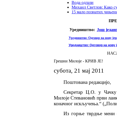
Вода одлази
Михаил Светлов: Како с
15 мало познатих чињени
ПР
Уредништво:
Још један
Уредништво: Одговор на нову јере
Уредништво: Одговор на нову ј
НАС
Грешни Милоје - КРИВ ЈЕ!
субота, 21 мај 2011
Поштована редакцијо,
Секретар Ц.О. у Чачку
Милоје Стевановић први лаик,
коначног искључења.“ („Полит
Из горње тврдње мени с