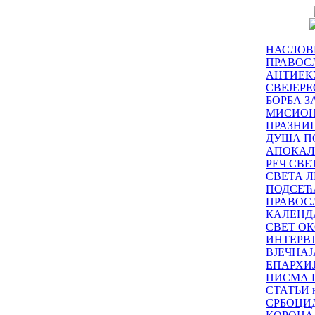
НАСЛОВ
ПРАВОСЛ
АНТИЕК
СВЕЈЕР
БОРБА З
МИСИО
ПРАЗНИ
ДУША П
АПОКАЛ
РЕЧ СВ
СВЕТА Л
ПОДСЕЋ
ПРАВОС
КАЛЕНД
СВЕТ ОК
ИНТЕРВ
ВЈЕЧНАЈ
ЕПАРХИ
ПИСМА 
СТАТЬИ н
СРБОЦИ