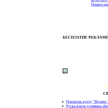
КОРОНА
Правосла
БЕСПЛАТНЕ РЕКЛАМЕ
РЕ
С
Повратак култу "Велике 
Руска влада уздрмана збо