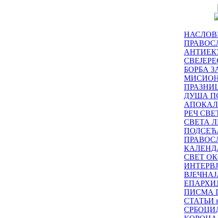
НАСЛОВ
ПРАВОСЛ
АНТИЕК
СВЕЈЕР
БОРБА З
МИСИО
ПРАЗНИ
ДУША П
АПОКАЛ
РЕЧ СВ
СВЕТА Л
ПОДСЕЋ
ПРАВОС
КАЛЕНД
СВЕТ ОК
ИНТЕРВ
ВЈЕЧНАЈ
ЕПАРХИ
ПИСМА 
СТАТЬИ н
СРБОЦИ