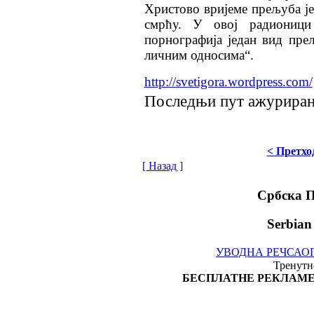
Христово вријеме прељуба је
смрћу. У овој радионици
порнографија један вид пре
личним односима“.
http://svetigora.wordpress.com/
Последњи пут ажурирано 
< Претхо
[ Назад ]
Србска 
Serbian
УВОДНА РЕЧ
САО
Тренутно
БЕСПЛАТНЕ РЕКЛАМЕ