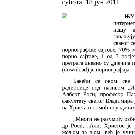
субота, 18 јун 2011
ЊУЈ
интерне
нашу к
запањуј
сваког с
порнографске сајтове, 70% 
порно сајтове, 1 од 3 посј
претрага дневно су „дјечија 
(download) је порнографија.
Бавећи се овом све 
радионице под називом „Ин
Алберт Роси, професор Пас
факултету светог Владимира у
на Христа и помоћ поузданих
„Многи не разумију озби
др Роси, „Али, Христос је 
жељом за њом, већ је учин