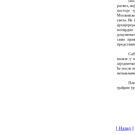
Пос
раскол, к
постоје т
Московске
света. Не
архијереј
потврдио 
докуменат
само прав
представн
Саб
налазе у 
заједничк
ће после н
непажљиво
Пла
грађане тр
[ Назад ]