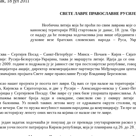
к, 18 јул 2011
СВЕТЕ ЛАВРЕ ПРАВОСЛАВНЕ РУСИЈ
Необична литија која ће проћи по свим лаврама које с
канонској територији РПЦ стартовала је данас, 18. јула. О
се надају да ће поворка ходочасника још више објединити 
духовне везе братских словенских народа – Руса, Укр
ква – Сергијев Посад – Санкт-Петербург – Минск – Почаев – Кијев – Свјат
ије: Русија-Белорусија-Украјина, таква је маршрута литије. Идеја да се она
е 2009. године и подржала ју је јавност све три постсовјетске републике, гово
ницијатора акције, директор некомерцијалног партнерства Међународни центар
значајних пројката Свете лавре православне Русије Владимир Березовски.
сао нашег пројекта је посета пет лаври. Од њих се три налазе на територији
а, Кијевска и Свјатогорска, и две у Русији – Александро-невска у Санкт-Пе
ојицка у Сергијевом Посаду. Ове лавре су увек биле упоришта православља. А 
 пажња великог броја људи и омладине, смислили смо у оквиру литије 
 балонима. Уз помоћ таквих летова могу се одржавати округи столови, п
ке вечери. Све то пружа могућност нашим народима да комуницирају. Ти пре 
о историјску лепоту оних места на којима се налазе све те лавре.
 један задатак ходочашћа је покушај да се превлада унутарцрквени раскол у
ази уочи посете патријарха Кирила републици, која је планирана од 26. до 28. 