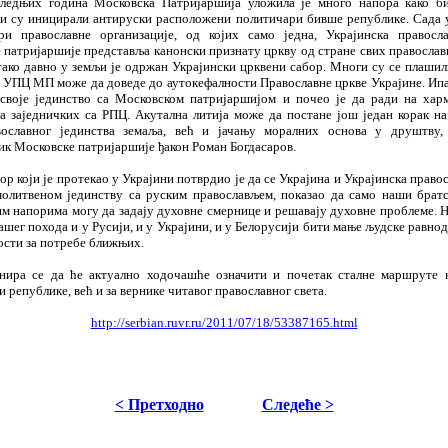
ледњих година Московска Патријаршија уложила је много напора како б
оји су иницирали антируски расположени политичари бивше републике. Сада 
ри православне организације, од којих само једна, Украјинска правосл
 патријаршије представља канонски признату цркву од стране свих православ
 тако давно у земљи је одржан Украјински црквени сабор. Многи су се плашил
а УПЦ МП може да доведе до аутокефалности Православне цркве Украјине. Ипа
своје јединство са Московском патријаршијом и почео је да ради на хар
а заједничких са РПЦ. Акутална литија може да постане још један корак на
ославног јединства земаља, већ и јачању моралних основа у друштву,
ик Московске патријаршије ђакон Роман Богдасаров.
ор који је протекао у Украјини потврдио је да се Украјина и Украјинска право
молитвеном јединству са руским православљем, показао да само наши брат
им напорима могу да задају духовне смернице и решавају духовне проблеме. Н
ашег похода и у Русији, и у Украјини, и у Белорусији бити мање људске равн
сти за потребе ближњих.
нира се да ће актуално ходочашће означити и почетак сталне маршруте 
и републике, већ и за вернике читавог православног света.
http://serbian.ruvr.ru/2011/07/18/53387165.html
< Претходно
Следеће >