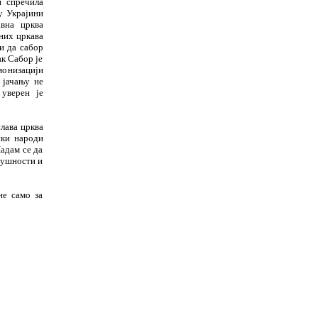
и спречила
у Украјини
авна црква
них цркава
и да сабор
к Сабор је
монизацији
 јачању не
 уверен је
слава црква
ски народи
адам се да
одушности и
не само за