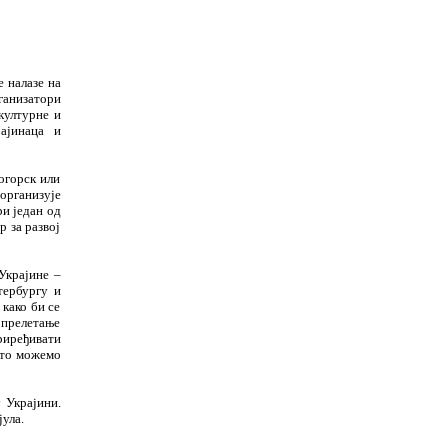
Е
е налазе на
рганизатори
културне и
ајинаца и
огорск или
 организује
ри један од
 за развој
 Украјине –
тербургу и
како би се
прелетање
риређивати
што можемо
 Украјини.
јула.