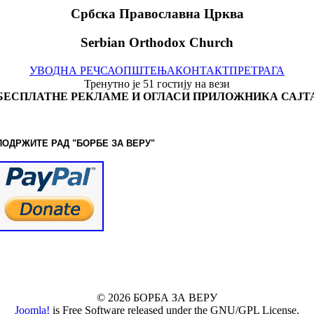
Србска Православна Црква
Serbian Orthodox Church
УВОДНА РЕЧ
САОПШТЕЊА
КОНТАКТ
ПРЕТРАГА
Тренутно је 51 гостију на вези
БЕСПЛАТНЕ РЕКЛАМЕ И ОГЛАСИ ПРИЛОЖНИКА САЈТ
ПОДРЖИТЕ РАД "БОРБЕ
ЗА ВЕРУ"
© www.borbazaveru.info. Сва права задржана.
© 2026 БОРБА ЗА ВЕРУ
Joomla!
is Free Software released under the GNU/GPL License.