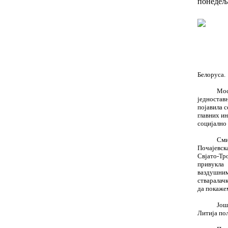
понедеља
Белоруса.
Мос
једноставн
појавила с
главних и
социјално 
Сми
Почајевск
Свјато-Тр
привукла
ваздушним
стваралач
да покажем
Још
Литија пол