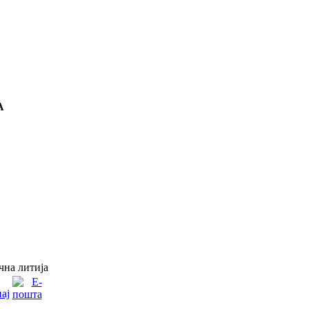
А
на литија