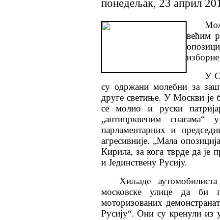
понедељак, 23 април 20
Мол
већим р
опозици
изборне
У С
су одржани молебни за заш
друге светиње. У Москви је 
се молио и руски патриј
„антицрквеним снагама“ 
парламентарних и председн
агресивније. „Мала опозиција
Кирила, за кога тврде да је
и Јединствену Русију.
Хиљаде аутомобилиста
московске улице да би п
моторизованих демонстраната
Русију“. Они су кренули из у