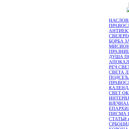
НАСЛОВ
ПРАВОСЛ
АНТИЕК
СВЕЈЕР
БОРБА З
МИСИО
ПРАЗНИ
ДУША П
АПОКАЛ
РЕЧ СВ
СВЕТА Л
ПОДСЕЋ
ПРАВОС
КАЛЕНД
СВЕТ ОК
ИНТЕРВ
ВЈЕЧНАЈ
ЕПАРХИ
ПИСМА 
СТАТЬИ н
СРБОЦИ