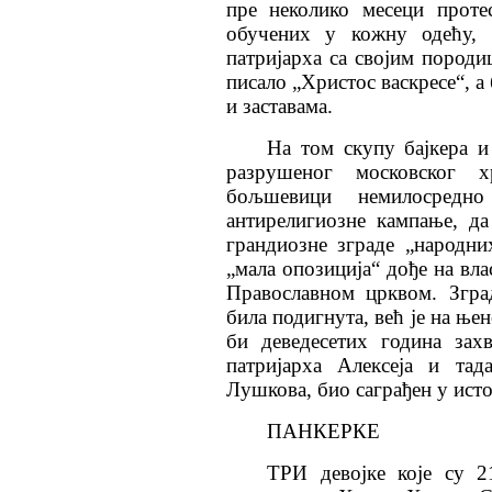
пре неколико месеци проте
обучених у кожну одећу,
патријарха са својим породи
писало „Христос васкресе“, а
и заставама.
На том скупу бајкера и
разрушеног московског х
бољшевици немилосред
антирелигиозне кампање, д
грандиозне зграде „народних
„мала опозиција“ дође на вла
Православном црквом. Згра
била подигнута, већ је на ње
би деведесетих година зах
патријарха Алексеја и тад
Лушкова, био саграђен у исто
ПАНКЕРКЕ
ТРИ девојке које су 2