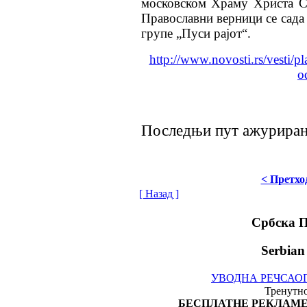
московском Храму Христа С
Православни верници се сада 
групе „Пуси рајот“.
http://www.novosti.rs/vesti/p
o
Последњи пут ажурирано
< Претхо
[ Назад ]
Србска 
Serbian
УВОДНА РЕЧ
САО
Тренутно
БЕСПЛАТНЕ РЕКЛАМЕ