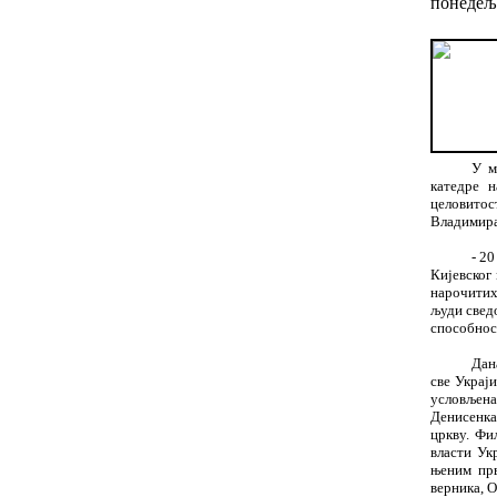
понедеља
У м
катедре 
целовитос
Владимира,
- 2
Кијевског
нарочитих
људи сведо
способност
Дан
све Украј
условљена
Денисенка
цркву. Фи
власти Ук
њеним прв
верника, О