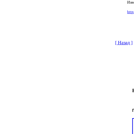
Изв
http
[ Назад ]