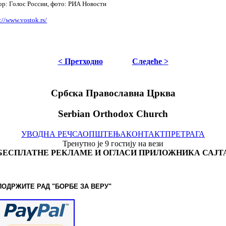
ор: Голос России, фото: РИА Новости
://www.vostok.rs/
< Претходно
Следеће >
Србска Православна Црква
Serbian Orthodox Church
УВОДНА РЕЧ
САОПШТЕЊА
КОНТАКТ
ПРЕТРАГА
Тренутно је 9 гостију на вези
БЕСПЛАТНЕ РЕКЛАМЕ И ОГЛАСИ ПРИЛОЖНИКА САЈТ
ПОДРЖИТЕ РАД "БОРБЕ
ЗА ВЕРУ"