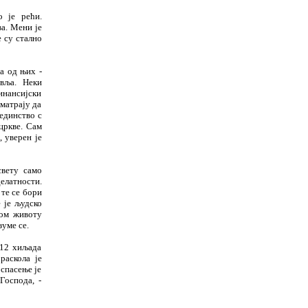
 је рећи.
а. Мени је
 су стално
на од њих
-
авља. Неки
инансијски
сматрају да
единство с
цркве. Сам
 уверен је
свету само
елатности.
 те се бори
 је људско
вом животу
зуме се.
 12 хиљада
раскола је
спасење је
Господа, -