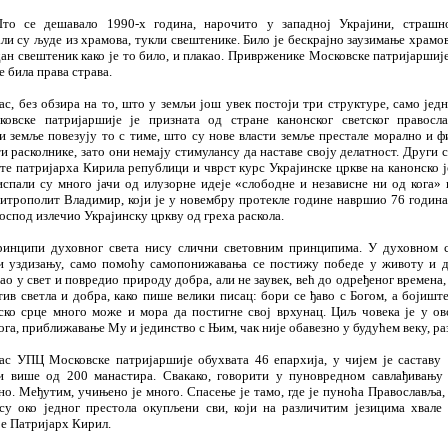
то се дешавало 1990-х година, нарочито у западној Украјини, страшно
ли су људе из храмова, тукли свештенике. Било је бескрајно заузимање храмов
дан свештеник како је то било, и плакао. Приврженике Московске патријаршије
је била права страва.
ас, без обзира на то, што у земљи још увек постоји три структуре, само јед
вске патријаршије је призната од стране канонског светског правосл
и земље повезују то с тиме, што су нове власти земље престале морално и ф
 расколнике, зато они немају стимулансу да наставе своју делатност. Други 
ете патријарха Кирила републици и чврст курс Украјинске цркве на канонско ј
спали су много јачи од илузорне идеје «слободне и независне ни од кога» 
итрополит Владимир, који је у новембру протекле године навршио 76 година,
Господ излечио Украјинску цркву од греха раскола.
ринципи духовног света нису слични световним принципима. У духовном 
и уздизању, само помоћу самопонижавања се постижу победе у животу и д
ао у свет и повредио природу добра, али не заувек, већ до одређеног времена,
тив светла и добра, како пише велики писац: бори се ђаво с Богом, а бојиште
ско срце много може и мора да постигне свој врхунац. Циљ човека је у о
ога, приближавање Му и јединство с Њим, чак није обавезно у будућем веку, ра
ас УПЦ Московске патријаршије обухвата 46 епархија, у чијем је саставу
и више од 200 манастира. Свакако, говорити у пуновредном савлађивању 
но. Међутим, учињено је много. Спасење је тамо, где је пуноћа Православља, 
 су око једног престола окупљени сви, који на различитим језицима хвале 
је Патријарх Кирил.