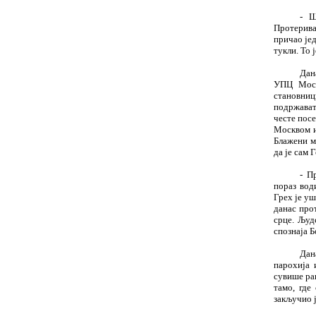
- Ш
Протерива
причао је
тукли. То 
Дан
УПЦ Моско
становниц
подржавати
честе пос
Москвом и
Блажени м
да је сам 
- П
пораз вод
Грех је уш
данас про
срце. Људ
спознаја Б
Дан
парохија 
сувише ра
тамо, где
закључио 