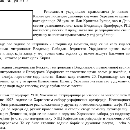
к, 30 јул 2012
Ренесансом украјинског православља је назвао
Кирил две последње деценије служења Украјинске цркве
патријаршије. 28 јула, на Дан Крштења Русије, као и Дан
светог равноапостолног кнеза Владимира Првојерарх РПЦ,
пастирској посети Кијеву, захвалио је украјинском свеш
очувању канонског православља у тој републици.
ају ове године се навршило 20 година од момента, када се на челу кијевс
нашао митрополит Владимир Сабодан. Јединство Украјинске цркве, њена
т и мир, који влада у њој током ових година су важне заслуге Блаженог м
 - истакао је патријарх Кирил.
0 година сведочанства Блаженог митрополита Владимира о православној вери н
 митрополита и Првојераха Украјинске православне цркве време је посебно, т
 акција, нарочитог свдочанства. Данас, када славомо 20. Годишњицу, као п
чимо да је у то време Православна Црква у Украјини очувала своју духовну с
 да води људе спасењу, своју љубав према пастви.
ашњи првојерарх УПЦ Московске патријаршије је изабран за митрополита К
ине 1992. године на Харковском сабору украјинских архијереја. Неопходност
 била раскољничким расположењима у друштву и тежњом ондашњег шефа УП
 да се одвоји од руског православља и створи своју помесну аутокефалну 
ларет Денисенко, који се не слаже с одлуком Харковског сабора, уз подршк
рајине је створио алтернативну УПЦ Кијевске патријаршије и незаконито об
ојерархом. То су биле страшне године борбе и духовног расула, - сећа с
лга.