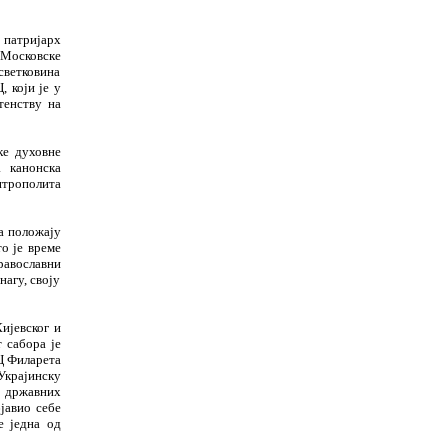
 патријарх
 Московске
 светковина
 који је у
тенству на
ке духовне
 канонска
итрополита
а положају
о је време
равославни
нагу, своју
ијевског и
 сабора је
Ц Филарета
Украјинску
у државних
јавио себе
е једна од