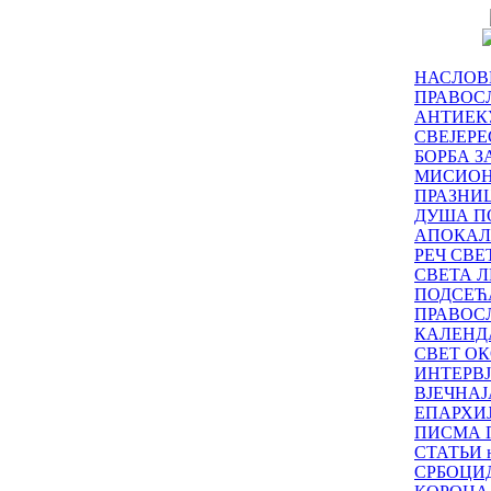
НАСЛОВ
ПРАВОСЛ
АНТИЕК
СВЕЈЕР
БОРБА З
МИСИО
ПРАЗНИ
ДУША П
АПОКАЛ
РЕЧ СВ
СВЕТА Л
ПОДСЕЋ
ПРАВОС
КАЛЕНД
СВЕТ ОК
ИНТЕРВ
ВЈЕЧНАЈ
ЕПАРХИ
ПИСМА 
СТАТЬИ н
СРБОЦИ