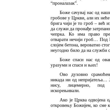
“проналазак”.
Боже сачувај нас од наш
гробове у Цркви, али их неће
брига чији је то гроб – већ и
да служи да пронађе затрпано 
чепрка. Ко има право пре
отварати нечији гроб… Под 
слојем бетона, вероватно сто
неугодно било да на служби с
Боже спаси нас од ова
уразуми и спаси и њих!
Ово духовно срамоћењ
никада ни од непријатеља… Ј
нису, лицемерно, под 
искорењивали.
Ако је Црква одвојена о
откровењу Божијем, ко сме к