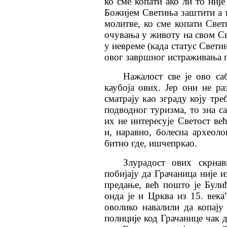
ко сме копати ако ли то није
Божијем Светиња заштити а н
молитве, ко сме копати Свет
очувања у животу на свом Св
у невреме (када статус Свети
овог завршног истраживања 
Нажалост све је ово с
каубоја ових. Јер они не р
сматрају као зграду коју тре
подводног туризма, то зна с
их не интересује Светост ве
и, наравно, болесна археоло
битно где, ишчепркао.
Злурадост ових скрнав
побијају да Грачаница није 
предање, већ пошто је Булић
онда је и Црква из 15. века
оволико навалили да копају
полиције код Грачанице чак 