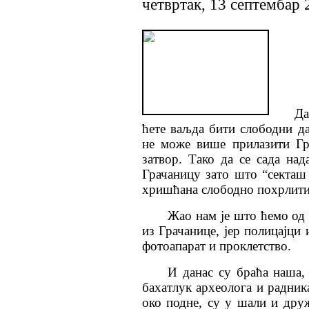
четвртак, 13 септембар 
Да
ћете ваљда бити слободни д
не може више прилазити Гр
затвор. Тако да се сада на
Грачаницу зато што “секташ
хришћана слободно похрлити
Жао нам је што ћемо од 
из Грачанице, јер полицајци 
фотоапарат и проклетство.
И данас су браћа наша,
бахатлук археолога и радни
око подне, су у шали и др