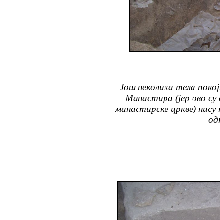
Још неколика тела покој
Манастира (јер ово су
манастирске цркве) нису 
од