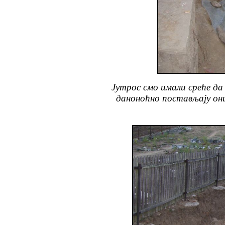
Јутрос смо имали среће да
даноноћно постављају они