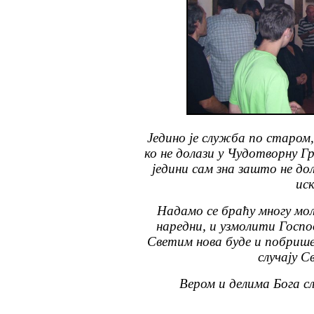
Једино је служба по старом
ко не долази у Чудотворну Г
једини сам зна зашто не до
ис
Надамо се браћу многу мо
наредни, и узмолити Госпо
Светим нова буде и побрише
случају 
Вером и делима Бога сл