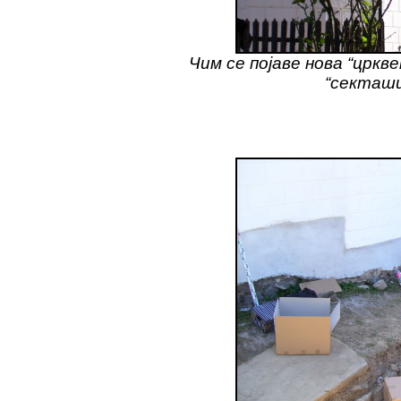
Чим се појаве нова “цркв
“секташи