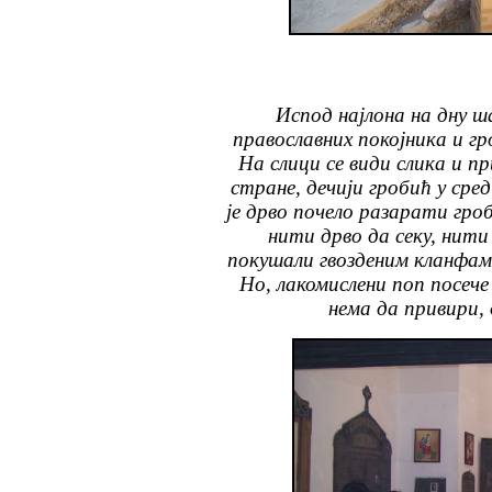
Испод најлона на дну ш
православних покојника и г
На слици се види слика и п
стране, дечији гробић у сре
је дрво почело разарати гро
нити дрво да секу, нити 
покушали гвозденим кланфам
Но,
лакомислени поп посече 
нема да привири,