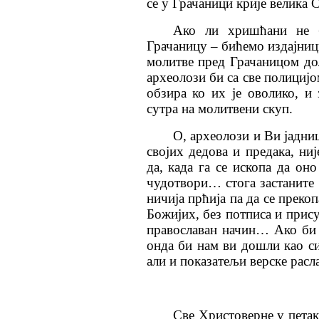
се у Грачаници крије велика 
Ако ли хришћани не б
Грачаницу – бићемо издајниц
молитве пред Грачаницом до
археолози би са све полициј
обзира ко их је оволико, и
сутра на молитвени скуп.
О, археолози и Ви јадниц
својих дедова и предака, ни
да, када га се ископа да он
чудотвори… стога застаните 
ничија прћија па да се преко
Божијих, без потписа и прису
православан начин… Ако би 
онда би нам ви дошли као с
али и показатељи верске ра
Све Христоверне у петак