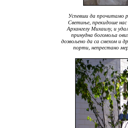
Успевши да прочитамо р
Светиње, прекидоше нас
Архангелу Михаилу, и удаљ
принудна богомоља ови
дозвољено да са смехом и д
порти, непрестано м