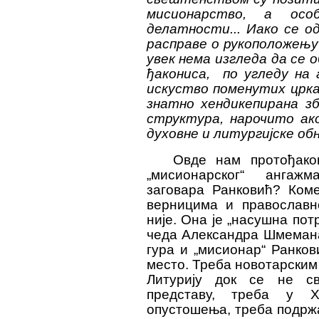
мисионарство, а осо
делатности... Иако се о
расправе о рукоположењу
увек нема изгл
e
да да се 
ђакониса,
по угледу на 
искуство поменутих цркав
знатно хендикепирана зб
структура, нарочито ак
духовне и литургијске об
О
вде нам протођако
„мисионарског“
ангажма
заговара Ранковић? Ком
верницима и православно
није. Она је „насушна пот
чеда Александра Шмемана
гура
и „мисионар“ Ранко
место. Треба новотарским
Литурију док се не с
представу, треба у Х
опустошења, треба подрж