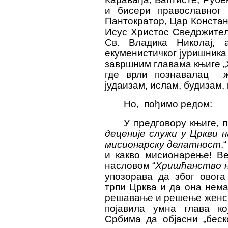
и бисери православног 
Пантократор, Цар Констан
Исус Христос Сведржитељ
Св. Владика Николај,
екуменистичког јуришника
завршним главама књиге „
где врли познавалац
јудаизам, ислам, будизам, 
Но
,
пођимо редом
:
У
предговору књиге,
п
деценије служи у Цркви н
мисионарску делатност
.“
и какво мисионарење! Ве
насловом
“
Х
ришћанство н
упозорава да због овог
трпи Црква и да она нем
решавање и решење женско
појавила умна глава ко
Србима да објасни „беск