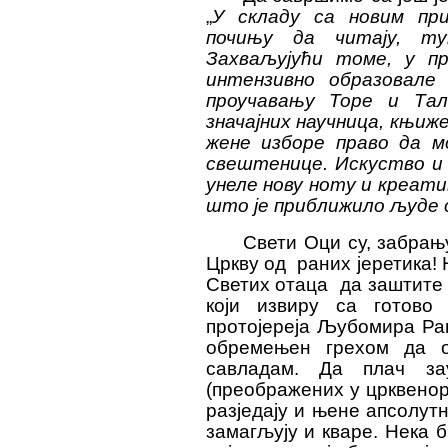
„
У складу са новим при
почињу да читају, ту
Захваљујући томе, у пр
интензивно образовале
проучавању Торе и Тал
значајних на
у
чница, књиже
жене изборе право да мо
свештенице. Искуство и 
унеле нову ноту и креатив
што је приближило људе с
Свети Оци су, забрањ
Цркву од
раних јеретика!
Светих отаца
да заштите
који извиру са готово
протојереја Љубомира Ран
обремењен грехом да 
савладам. Да плач за
(преображених у црквенор
ра
з
једају и њене апсолут
замагљују и кваре. Нека б