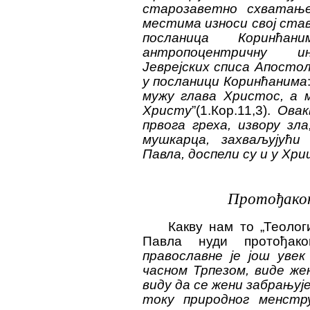
старозаветно схватање
местима износи свој ста
посланица Коринћа
антропоцентричну ин
Јеврејских списа Апосто
у посланици Коринћанима
мужу глава Христос, а м
Христу
”
(1.Кор.11,3).
Овак
првога греха, извору зл
мушкарца, захваљујућ
Павла, доспели су и у Хр
Протођако
Какву нам то „Теолог
Павла нуди протођак
православне је још увек
часном Трпезом, виде же
виду да се жени забрању
току природног менстру