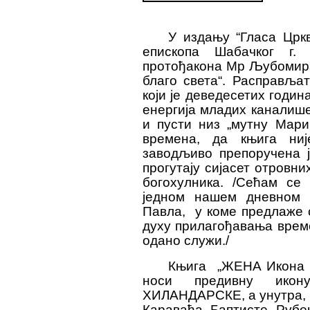
У издању “
Гласа Црк
епископа Шабачког г. 
протођакона Мр Љубомира
благо света“. Расправљат
који је деведесетих годин
енергија младих каналише
и пусти низ „мутну Мари
времена, да књига ниј
заводљиво препоручена 
прогутају сијасет отровни
богохулника. /Сећам се 
једном нашем дневном 
Павла
,
у коме предлаже 
духу прилагођавања врем
одано служи./
Књига
„ЖЕНА Икона Ц
носи предивну ико
ХИЛАНДАРСКЕ, а унутра,
Каравађа, Баптисте, Рубе