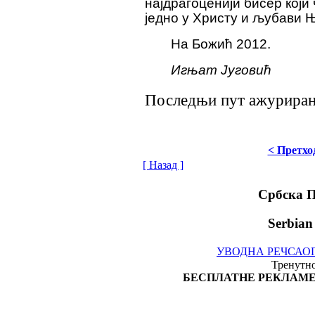
најдрагоценији бисер који
једно у Христу и љубави
На Божић 2012.
Игњат Југовић
Последњи пут ажурирано 
< Претхо
[ Назад ]
Србска 
Serbian
УВОДНА РЕЧ
САО
Тренутно
БЕСПЛАТНЕ РЕКЛАМЕ