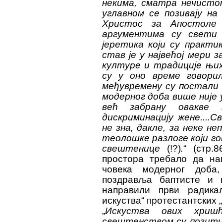
некима, сматра нечисто
углавном се позивају на
Христос за Апостоле 
аргументима су свети
јеретика који су практи
став је у највећој мери 
културе и традиције њих
су у оно време говори
међувремену су постали 
модерног доба више није 
већ забрану овакве 
дискриминацију жене....С
не зна, дакле, за неке н
теолошке разлоге који г
свештенице
(!?)
.
“
(стр.
простора требало да нав
човека модерног доба,
поздравља баптисте и 
направили први радикал
искуства“ протестантских 
„
Искуства ових хришћ
свештенством су позитив