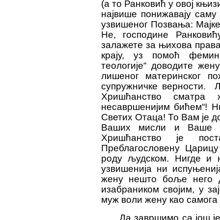
(а то Ранковић у овој књи
највише понижавају саму 
узвишеног Позвања: Мајке
Не, господине Ранкови
залажете за њихова права!
крају, уз помоћ фемин
теологије“ доводите жен
лишеног материнс
к
ог по
супружничке верности.
Л
Хришћ
а
нство сматра 
несавршенијим бићем“! Н
Светих Отаца! То Вам је 
Ваших мисли и Ваше д
Хришћанство је пост
Преблагословену Царицу 
роду људском. Нигде и н
узвишенија ни испуњениј
жену нешто боље него д
изабраником својим, у за
муж воли жену као самога
Да завршимо са још ј