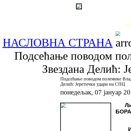
РЕ
НАСЛОВНА СТРАНА
Подсећање поводом пол
Звездана Делић: 
Подсећање поводом полемике Влад
Делић: Јеретички удари на СПЦ
понедељак, 07 јануар 2
Љ
БОРА