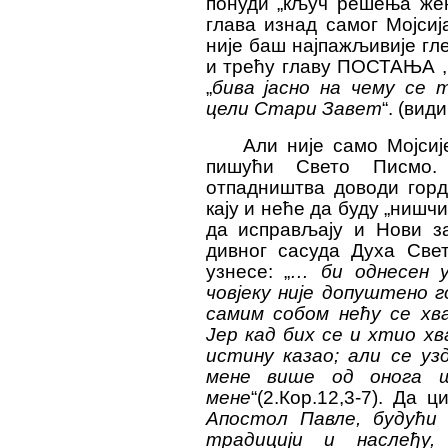
понуди „кључ решења жен
глава изнад самог Мојсиј
није баш најпажљивије гл
и трећу главу ПОСТАЊА ,
„
бива јасно на чему се 
цели Стари
З
авет
“. (вид
Али није само Мојсиј
пишући Свето Писмо. 
отпадништва доводи горд
кају и неће да буду „нишч
да исправљају и Нови з
дивн
ог
сасуд
а
Духа Свето
узнесе
:
„
…
би однесен у
човјеку није
допуште
но 
самим собом нећу се хва
Јер кад бих се и хтио хв
истину казао; али се уз
мене више од онога ш
мене
“(2.Кор.12,3-7). Да 
Апостол Павле, будући Ј
традицији и наслеђу