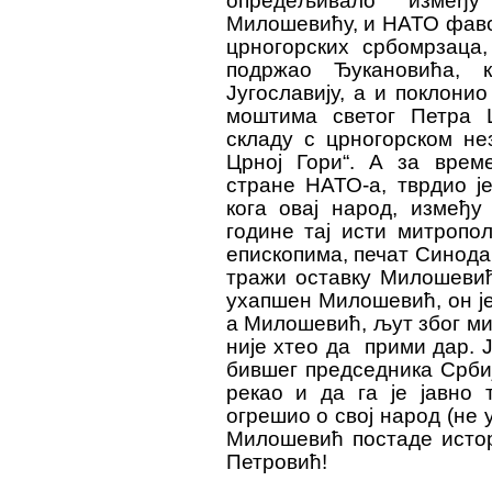
опредељивало између
Милошевићу, и НАТО фаво
црногорских србомрзаца,
подржао Ђукановића, 
Југославију, а и поклонио
моштима светог Петра Ц
складу с црногорском не
Црној Гори“. А за врем
стране НАТО
-
а, тврдио 
кога овај народ, између 
године тај исти митропо
епископима, печат Синод
тражи оставку Милошевић
ухапшен Милошевић, он је
а Милошевић, љут због м
није хтео да прими дар. Ј
бившег председника Србиј
рекао и да га је јавно
огрешио о свој народ (не у
Милошевић постаде истор
Петровић!