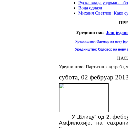
Руска влада уздрмана збо
Вода одлази
Михаил Светлов: Како с
ПР
Уредништво:
Још један
Уредништво: Одговор на нову јере
Уредништво: Одговор на нову ј
НАС
Уредништво: Партизан кад треба, ч
субота, 02 фебруар 201
У „Блицу“ од 2. фебру
Амфилохије, на сахран