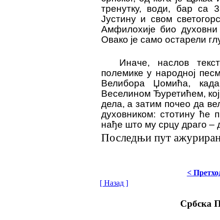
тренутку, води, бар са 3
Јустину и свом светогор
Амфилохије био духовни 
Овако је само остарели гл
Иначе, наслов текс
полемике у народној песм
Велибора Џомића, кад
Веселином Ђуретићем, кој
дела, а затим почео да ве
духовником: стотину ће 
нађе што му срцу драго – 
Последњи пут ажурирано
< Претхо
[ Назад ]
Србска 