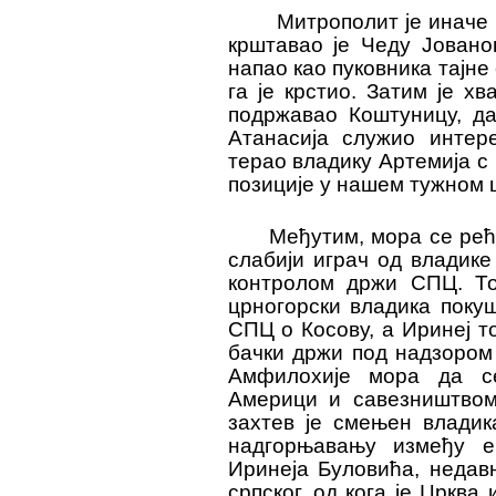
Митрополит је иначе 
крштавао је Чеду Јовано
напао као пуковника тајне 
га је крстио. Затим је х
подржавао Коштуницу, да
Атанасија служио инте
терао владику Артемија с 
позиције у нашем тужном 
Међутим, мора се рећ
слабији играч од владике
контролом држи СПЦ. То
црногорски владика поку
СПЦ о Косову, а Иринеј то
бачки држи под надзором
Амфилохије мора да с
Америци и савезништвом 
захтев је смењен владик
надгорњавању између е
Иринеја Буловића,
недав
српског,
од кога је Црква