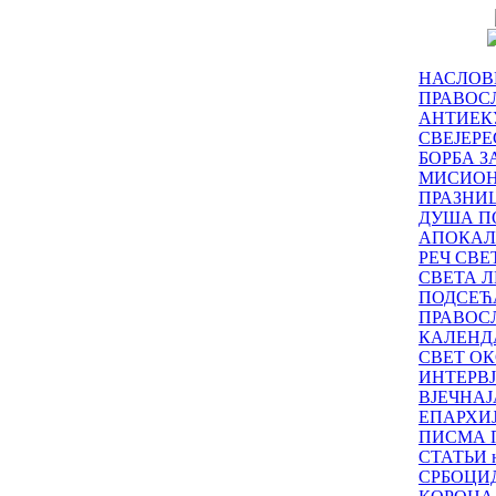
НАСЛОВ
ПРАВОСЛ
АНТИЕК
СВЕЈЕР
БОРБА З
МИСИО
ПРАЗНИ
ДУША П
АПОКАЛ
РЕЧ СВ
СВЕТА Л
ПОДСЕЋ
ПРАВОС
КАЛЕНД
СВЕТ ОК
ИНТЕРВ
ВЈЕЧНАЈ
ЕПАРХИ
ПИСМА 
СТАТЬИ н
СРБОЦИ