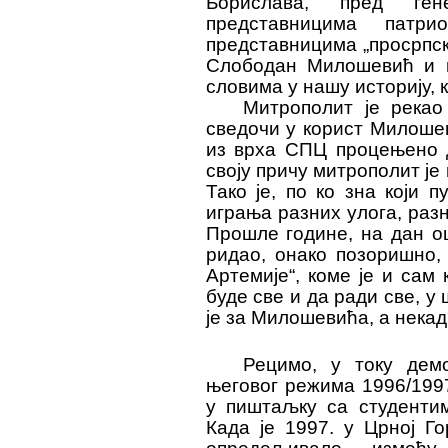
Борислава, пред ге
представницима патри
представницима „просрпско
Слободан Милошевић и њ
словима у нашу историју,
Митрополит је рекао
сведочи у корист Милошев
из врха СПЦ процењено д
своју причу митрополит је
Тако је, по ко зна који 
играња разних улога, раз
Прошле године, на дан оц
ридао, онако позоришно, 
Артемије“, коме је и сам
буде све и да ради све, у
је за Милошевића, а некад
Рецимо,
у току дем
његовог режима 1996/199
у пиштаљку са студенти
Када је 1997. у Црној Г