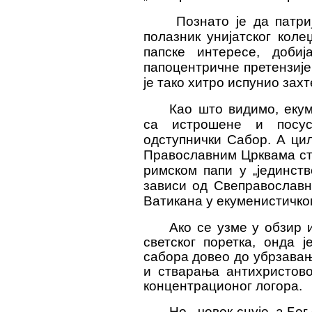
Познато је да патри
полазник унијатског кол
папске интересе, добиј
папоцентричне претензиј
је тако хитро испунио зах
Као што видимо, еку
са истрошене и посус
одступнички Сабор. А ци
Православним Црквама ст
римском папи у „јединств
зависи од Свеправославн
Ватикана у екуменистичком
Ако се узме у обзир 
светског поретка, онда ј
сабора довео до убрзавањ
и стварања антихристово
концентрационог логора.
Но, „човек снује, а Бо