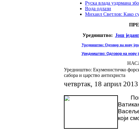
Руска влада уздрмана збо
Вода одлази
Михаил Светлов: Како с
ПР
Уредништво:
Још један
Уредништво: Одговор на нову јере
Уредништво: Одговор на нову ј
НАС
Уредништво: Екуменистичко форс
сабора и царство антихриста
четвртак, 18 април 2013
По
Ватика
Васеље
који см