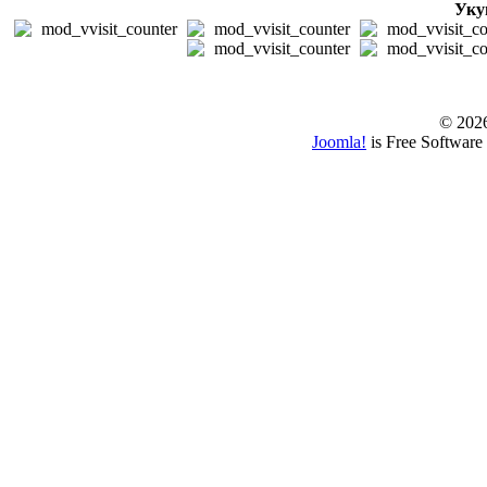
Уку
© www.borbazaver
© 202
Joomla!
is Free Software