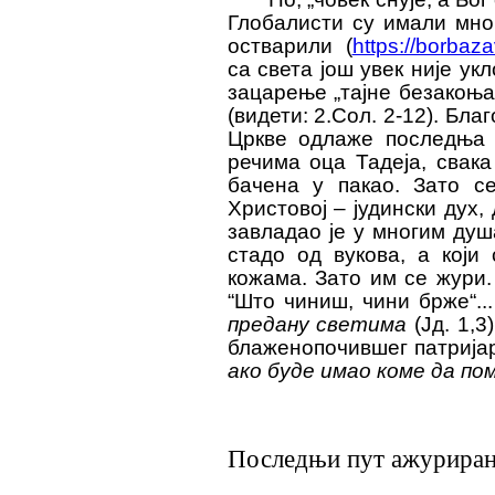
Глобалисти су имали мно
остварили
(
https://borbaza
с
а света још увек није укл
зацарење „тајне безакоња
(видети: 2.Сол. 2-12). Бл
Цркве одлаже последња 
речима оца Тадеја, свака
бачена у пакао. Зато с
Христовој – јудински дух,
завладао је у многим душ
стадо од вукова, а који
кожама. Зато им се жури. 
“Што чиниш, чини брже“...
предану светима
(Јд. 1,3)
блаженопочившег патрија
ако буде имао коме да пом
Последњи пут ажурирано