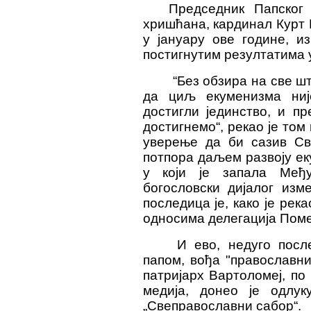
П
редседник Папског
хришћана, кардинал Курт 
у јануару ове године, и
постигнутим резултатима 
“Б
ез обзира на све ш
да циљ екуменизма ниј
достигли јединство, и п
достигнемо“,
рекао је том
уверење да би сазив Св
потпора даљем развоју еку
у који је запала Међ
богословски дијалог изм
последица је, како је рек
односима делегација Пом
И ево, недуго посл
папом, вођа "православн
патријарх Вартоломеј, п
медија, донео је одлук
„Свеправославни сабор“.