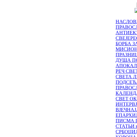
НАСЛОВ
ПРАВОСЛ
АНТИЕК
СВЕЈЕР
БОРБА З
МИСИО
ПРАЗНИ
ДУША П
АПОКАЛ
РЕЧ СВ
СВЕТА Л
ПОДСЕЋ
ПРАВОС
КАЛЕНД
СВЕТ ОК
ИНТЕРВ
ВЈЕЧНАЈ
ЕПАРХИ
ПИСМА 
СТАТЬИ н
СРБОЦИ