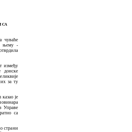
 СА
 чуваће
у њему -
отврдила
т између
е донске
еликвије
их за ту
казао је
 новинара
з Управе
ратио са
ао страни