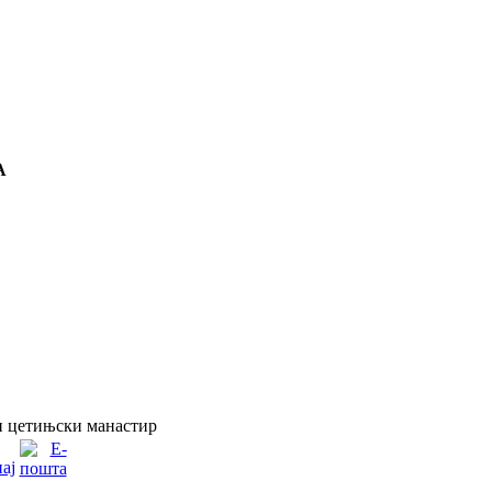
А
и цетињски манастир