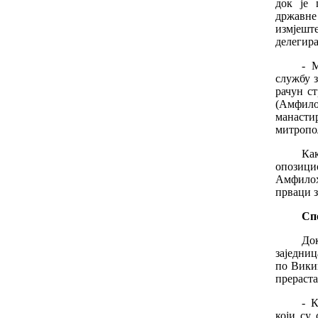
док је 
државне 
измјешт
делегир
- 
службу 
рачун с
(Амфило
манасти
митропол
Ка
опозиц
Амфилох
прваци з
Сп
До
заједни
по Викип
прераста
- 
који су 