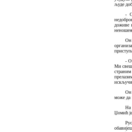
људе доб
- 
недобро
доживе к
неношењу
Он
организ
приступа
- О
Ми свеш
страним
прелазим
искључив
Он 
може да 
На
Џомић је
Ру
обавије