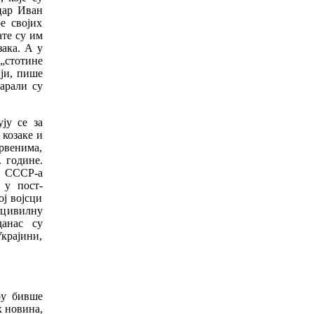
цар Иван
е својих
те су им
зака. А у
„стотине
ији, пише
арали су
ју се за
 козаке и
рвенима,
. године.
а СССР-а
 у пост-
ој војсци
 цивилну
данас су
крајини,
ру бивше
 новина,