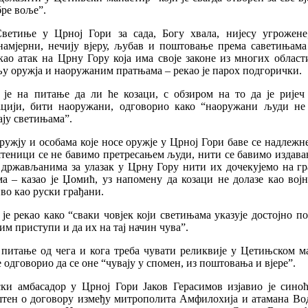
ре воље”.
Светиње у Црној Гори за сада, Богу хвала, нијесу угрожене
намјерни, нечију вјеру, љубав и поштовање према саветињама
ао атак на Црну Гору која има своје законе из многих област
 оружја и наоружаним пратњама – рекао је парох подгорички.
 је на питање да ли ће козаци, с обзиром на то да је ријеч 
ацији, бити наоружани, одговорио како “наоружани људи не
ју светињама”.
ружју и особама које носе оружје у Црној Гори баве се надлежн
теници се не бавимо претресањем људи, нити се бавимо издава
 држављанима за улазак у Црну Гору нити их дочекујемо на г
а – казао је Џомић, уз напомену да козаци не долазе као вој
о као руски грађани.
је рекао како “сваки човјек који светињама указује достојно 
им приступи и да их на тај начин чува”.
 питање од чега и кога треба чувати реликвије у Цетињском ма
 одговорио да се оне “чувају у спомен, из поштовања и вјере”.
ски амбасадор у Црној Гори Јаков Герасимов изјавио је синоћ
штен о договору између митрополита Амфилохија и атамана Вод