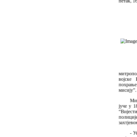
петак, 1
митропо
војске 
похрање
мисију”.
Ми
јуче у 1
“Вијест
полициј
захтјево
- У