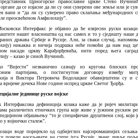
представник Црногорске православне цркве Стево Вучини
органе да се изјасне да ли су они суверени ове земље или је су
ен вани и “да ли су суверено право склапања међународних с
але преосвећеном Амфилохију”.
Московски Интерфакс је објавио да ће извјесни руски козац
заштите нашег власништва од нас самих и то у сједишту наше д
траних држава Србије и Русије. Али, за сваки случај, напомињ
хију) никаква и ничија подршка неће помоћи да нам над ц
ром насади цркву Карађорђевића, нити поред њега сагра
ију – казао је синоћ Вучинић.
ко “Вијести” незванично сазнају из кругова блиских пр
ионим партијама, о постигнутом договору између митр
ија и Виктора Петровича Водолацког обавијештени су и с
а вријеме дочека Нове године испред цркве Светог Ђорђа.
ецијалне јединице руске војске
к Интерфаксова дефиниција козака каже да је ријеч милитар
цама различитих етничких група које живе у јужним руским ре
едијином објашњењу “то је специфичан друштвени слој, који ј
о у војнички сталеж”.
Козаци воде поријекло од одбијеглих најсиромашнијих сељака-
се почели насељавати на степе југа Русије, зване дивље поље