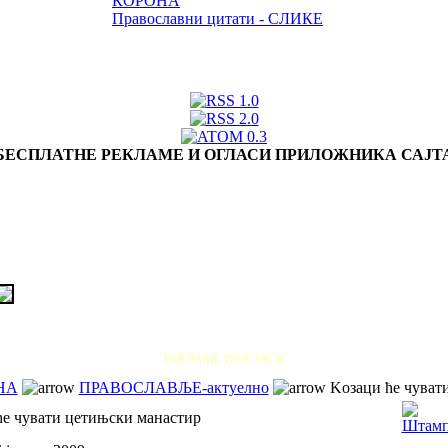
КОРОНА
Православни цитати - СЛИКЕ
БЕСПЛАТНЕ РЕКЛАМЕ И ОГЛАСИ ПРИЛОЖНИКА САЈТ
РЕКЛАМЕ И ОГЛАСИ
НА
ПРАВОСЛАВЉЕ-актуелно
Koзаци ће чуват
ће чувати цетињски манастир