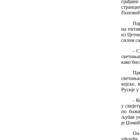
грађани
странци
Поповић
Пар
на питањ
из Цетињ
силом са
- 
светиња
како бис
Пр
светиња
војске,
Русије у
- К
у свијет
по божи
љубав ук
је Џомић
Он
убудуће 