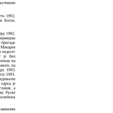
кључивши
та 1992.
и Босне,
бру 1992.
 формиран
е бригаде
 Макарев
о педесет
т је био
динице на
рањен, на
ару 1993.
рту 1993.
једињени
 одред је
лавак, а
еј Руске
посвећена
ПАВИЋЕВИЋ