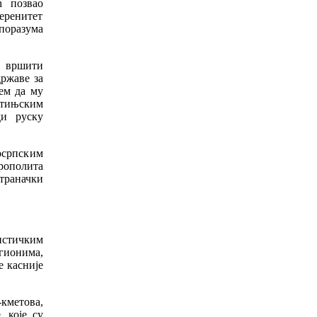
ћ позвао
веренитет
поразума
и вршити
ржаве за
ем да му
етињским
ди руску
осрпским
ополита
траначки
истичким
гионима,
е касније
кметова,
, које су