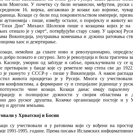
или Монголи. У почетку су били независни, међутим, руски 
 средином 16. вијека, ангажовао је козаке као војнике, чувар
граница. Козаци су били под покровитељством империје, призна
и аутономија - пише, између осталог, о поријеклу и животу ко
“Тихи Дон” Михаил Шолохов пише о козацима којих је на 
их отишло је у смрт“, потврђујући стару славу. У царској Рус
нама Википедија, унутрашња комешања и дужина ратовања ств
ницима хаос и дезертирање.
Козаци, немоћни да схвате ново и револуционарно, опредјељу
ао добро познато и сигурно. Зато је револуција и била трагична за
о. Касније, уморни од заблуде и сабље, прикључивали су се ц
е претварали у банде које су реметиле мир степа све до 1922
о је укинуто у СССР-у - пише у Википедији. А након распад
 стил живота процвјетао је у Русији. Многи су учествовали
им конфликтима, а формиране су и специјалне јединице у руск
потпуности чине козаци. Козаци данас имају паралелну
трацију и полицијске дужности у својим областима и 
лни дио руског друштва. Козачке организације постоје и у У
ну и другим земљама.
товали у Хрватској и Босни
заци су учествовали и у ратовима који су вођени на просто
вије 1991-1995. године. Према писању Исламских информативних