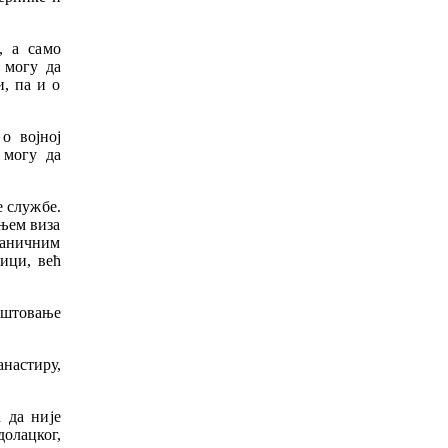
, а само
 могу да
и, па и о
о војној
 могу да
е службе.
њем виза
раничним
ници, већ
поштовање
настиру,
 да није
олацког,