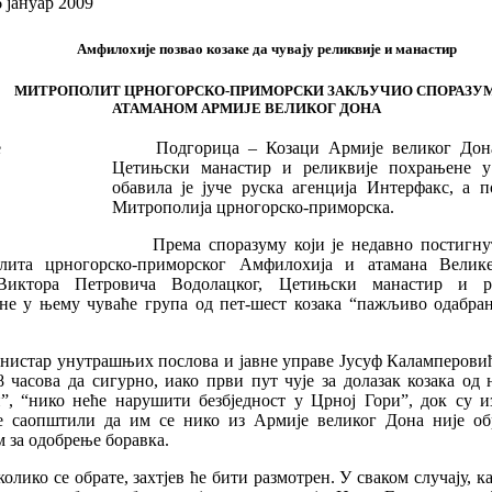
6 јануар 2009
Амфилохије позвао козаке да чувају реликвије и манастир
МИТРОПОЛИТ ЦРНОГОРСКО-ПРИМОРСКИ ЗАКЉУЧИО СПОРАЗУМ
АТАМАНОМ АРМИЈЕ ВЕЛИКОГ ДОНА
Подгорица – Козаци Армије великог Дона
Цетињски манастир и реликвије похрањене 
обавила је јуче руска агенција Интерфакс, а п
Митрополија црногорско-приморска.
Према споразуму који је недавно постигну
лита црногорско-приморског Амфилохија и атамана Велик
Виктора Петровича Водолацког, Цетињски манастир и р
не у њему чуваће група од пет-шест козака “пажљиво одабран
нистар унутрашњих послова и јавне управе Јусуф Каламперовић 
8 часова да сигурно, иако први пут чује за долазак козака од
и”, “нико неће нарушити безбједност у Црној Гори”, док су и
е саопштили да им се нико из Армије великог Дона није об
м за одобрење боравка.
колико се обрате, захтјев ће бити размотрен. У сваком случају, к