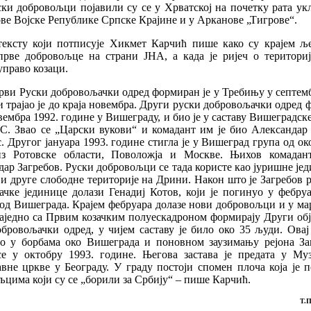
ски добровољци појавили су се у Хрватској на почетку рата у
ове Војске Републике Српске Крајине и у Арканове „Тигрове“.
тексту који потписује Хикмет Карчић пише како су крајем ље
прве добровољце на страни ЈНА, а када је ријеч о териториј
право козаци.
рви Руски добровољачки одред формиран је у Требињу у септем
и трајао је до краја новембра. Други руски добровољачки одред
овембра 1992. године у Вишеграду, и био је у саставу Вишеградск
РС. Звао се „Царски вукови“ и комадант им је био Александар
. Другог јануара 1993. године стигла је у Вишеград група од ок
из Ротовске области, Поволожја и Москве. Њихов комадан
ар Загребов. Руски добровољци се тада користе као јуришне је
и друге слободне територије на Дрини. Након што је Загребов 
ачке јединице долази Генадиј Котов, који је погинуо у фебру
од Вишеграда. Крајем фебруара долазе нови добровољци и у ма
заједно са Првим козачким полуескадроном формирају Други об
бровољачки одред, у чијем саставу је било око 35 људи. Овај
ао у борбама око Вишеграда и поновном заузимању рејона Заг
се у октобру 1993. године. Његова застава је предата у Муз
вне цркве у Београду. У граду постоји спомен плоча која је 
цима који су се „борили за Србију“ – пише Карчић.
Т.