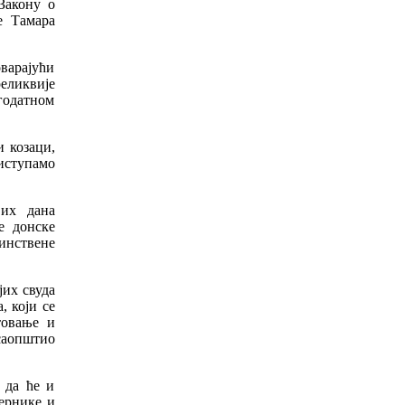
Закону о
е Тамара
оварајући
реликвије
агодатном
 козаци,
иступамо
их дана
е донске
инствене
јих свуда
, који се
товање и
 саопштио
 да ће и
јернике и