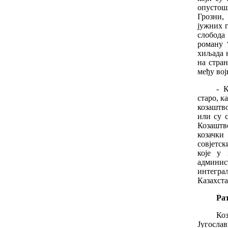
опустош
Грозни,
јужних 
слобода 
роману 
хиљада њ
на стра
међу вој
- 
старо, к
козаштв
или су с
Козаштв
козачки
совјетск
које у 
админис
интегра
Казахста
Ра
Ко
Југосла