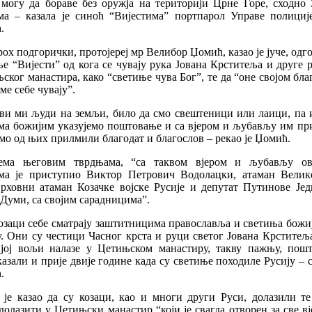
 могу да бораве без оружја на територији Црне Горе, сходно 
ма – казала је синоћ “Вијестима” портпарол Управе полициј
.
ох подгорички, протојереј мр Велибор Џомић, казао је јуче, одг
е “Вијести” од кога се чувају рука Јована Крститеља и друге 
ског манастира, како “светиње чува Бог”, те да “оне својом бл
ме себе чувају”.
Сви ми људи на земљи, било да смо свештеници или лаици, па и
ма божијим указујемо поштовање и са вјером и љубављу им пр
мо од њих прилмили благодат и благослов – рекао је Џомић.
ема његовим тврдњама, “са таквом вјером и љубављу ов
ма је приступио Виктор Петрович Водолацки, атаман Велик
 врховни атаман Козачке војске Русије и депутат Путинове Јед
 Думи, са својим сарадницима”.
озаци себе сматрају заштитницима православља и светиња божи
у. Они су честици Часног крста и руци светог Јована Крститеља
јој вољи налазе у Цетињском манастиру, такву пажњу, пош
азали и прије двије године када су светиње походиле Русију –
.
 је казао да су козаци, као и многи други Руси, долазили те
долазити у Цетињски манастир “који је свагда отворен за све в