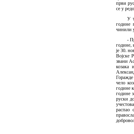
први ру
се у ред
У 
године 
чинили у
- П
године, 
је 30. н
Војске 
звани Ас
козака 
Александ
Горажде 
чело коз
године к
године 
руски до
учестов
распао 
правосла
добровољ