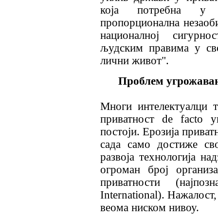
која потребна у 
пропорционална незаоб
националној сигурно
људским правима у св
лични живот".
Проблем угрожавањ
Многи интелектуалци т
приватност de facto 
постоји. Ерозија приват
сада само достиже сво
развоја технологија над
огроман број организ
приватности (најпо
International). Нажалост
веома ниском нивоу.