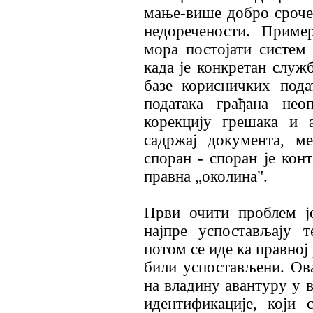
мање-више добро срочен
недоречености. Приме
мора постојати систем
када је конкретан служ
базе корисничких пода
података грађана нео
корекцију грешака и 
садржај документа, ме
споран - споран је кон
правна „околина".
Први очити проблем је
најпре успостављају 
потом се иде ка правној
били успостављени. Ов
на владину авантуру у 
идентификације, који