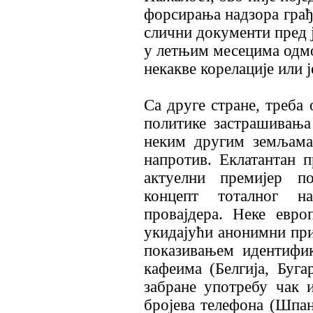
форсирања надзора грађа
слични документи пред ј
у летњим месецима одм
некакве корелације или 
Са друге стране, треба
политике застрашивања
неким другим земљама
напротив. Еклатантан п
актуелни премијер п
концепт тоталног на
провајдера. Неке евр
укидајући анонимни при
показивањем идентифи
кафеима (Белгија, Буга
забране употребу чак 
бројева телефона (Шпани