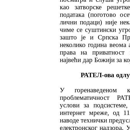
као затворске решетк
података (поготово ос
лични подаци) није нек
чиме се суштински угро
зашто је и Српска Пр
неколико година веома 
права на приватност 
највећи дар Божији за ко
РАТЕЛ-ова одлука 
У горенаведеном к
проблематичност РАТ
услови за подсистеме,
интернет мреже, од 11
наводе технички предусл
електронског надзора. 