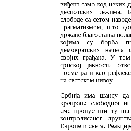
виђена само код неких 
деспотских режима. Б
слободе са сетом навод
прагматизмом, што до
државе благостања полак
којима су борба п
демократских начела 
својих грађана. У том
српској јавности от
посматрати као рефлекс
на светском нивоу.
Србија има шансу да 
креирања слободног и
сме пропустити ту ша
контролисаног друштв
Европе и света. Реакциј