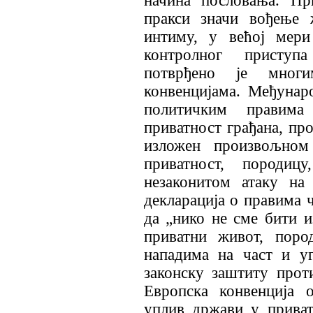
начина пословања. Пр
пракси значи вођење 
интиму, у већој мер
контролног присту
потврђено је мног
конвенцијама. Међунар
политичким правим
приватност грађана, пр
изложен произвољно
приватност, породиц
незаконитом атаку на
декларација о правима ч
да „нико не сме бити
приватни живот, поро
нападима на част и у
законску заштиту прот
Европска конвенција 
уплив држави у приват