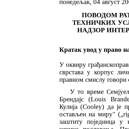
понедељак, 04 август 2
ПОВОДОМ РА
ТЕХНИЧКИХ УС
НАДЗОР ИНТЕ
Кратак увод у право н
У оквиру грађанскоправн
сврстава у корпус ли
правном смислу говори се
У то време Семјуел
Брендајс (Louis Brand
Кулија (Cooley) да је 
остављен на миру" („rig
заштиту појединца у 