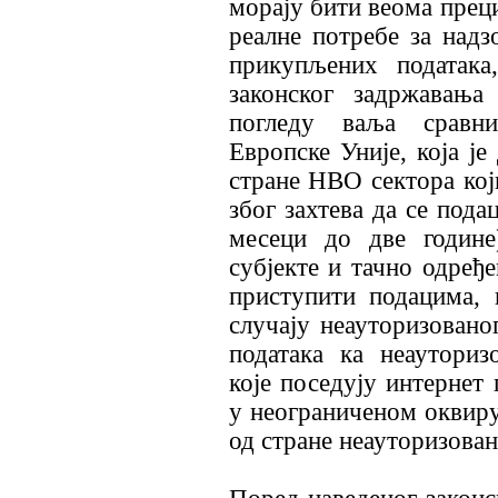
морају бити веома преци
реалне потребе за надз
прикупљених података
законског задржавања
погледу ваља сравн
Европске Уније, која ј
стране НВО сектора који
због захтева да се под
месеци до две године)
субјекте и тачно одређ
приступити подацима, 
случају неауторизовано
података ка неаутори
које поседују интернет 
у неограниченом оквиру,
од стране неауторизован