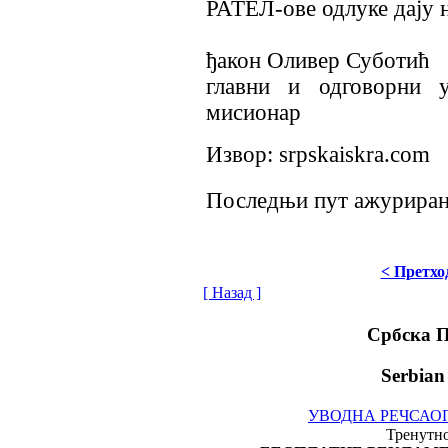
РАТЕЛ-ове одлуке дају н
ђакон Оливер Суботић
главни и одговорни у
мисионар
Извор:
srpskaiskra.com
Последњи пут ажурирано
< Претхо
[ Назад ]
Србска 
Serbian
УВОДНА РЕЧ
САО
Тренутно