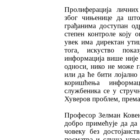
Пролиферација личних
због чињенице да што
грађанима доступан од
степен контроле коју 
увек има директан утиц
тога, искуство пока
информација више није 
односи, нико не може г
или да ће бити лојално
коришћења информа
службеника се у стручн
Хуверов проблем, према 
Професор Зелман Ковен
добро примећује да да 
човеку без достојанст
посматра и слуша угро