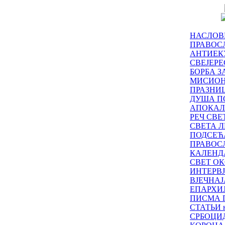
НАСЛОВ
ПРАВОСЛ
АНТИЕК
СВЕЈЕР
БОРБА З
МИСИО
ПРАЗНИ
ДУША П
АПОКАЛ
РЕЧ СВ
СВЕТА Л
ПОДСЕЋ
ПРАВОС
КАЛЕНД
СВЕТ ОК
ИНТЕРВ
ВЈЕЧНАЈ
ЕПАРХИ
ПИСМА 
СТАТЬИ н
СРБОЦИ