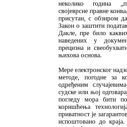
неколико година „п
својеврсне правне конва
присутан, с обзиром да
Закон о заштити податак
Дакле, пре било какви
наведених у докуме
прецизна и свеобухват
њихова основа.
Мере електронског надзо
методе, погодне за 
одређеним случајевим
судске или њој одговара
погледу мора бити по
коришћења технологиј
приватност је загаранто
испоштовано до краја.