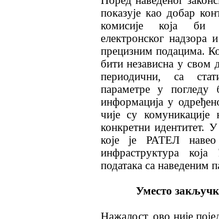
Поред наведеног законс
показује као добар ко
комисије која би 
електронског надзора и
прецизним подацима. Ко
бити независна у свом 
периодични, са стат
параметре у погледу 
информација у одређено
чије су комуникације 
конкретни идентитет. У
које је РАТЕЛ навео
инфраструктура која 
података са наведеним 
Уместо закључк
Нажалост, ово није поје