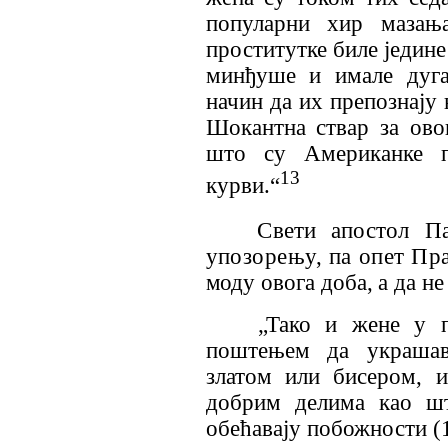
популарни хир мазањ
проститутке биле једине
минђуше и имале дуга
начин да их препознају
Шокантна ствар за овог
што су Американке пр
13
курви.“
Свети апостол Па
упозорењу, па опет Пр
моду овога доба, а да н
„Тако и жене у п
поштењем да украшава
златом или бисером, 
добрим делима као шт
обећавају побожности (1