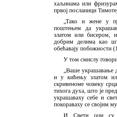
хаљинама или фризурам
првој посланици Тимоте
„Тако и жене у п
поштењем да украшава
златом или бисером, 
добрим делима као шт
обећавају побожности (1
У том смислу говори
„Ваше украшавање д
и у кићењу златом ил
скривеноме човеку срца
тихога духа, што је пре
украшаваху себе и свет
покораваху се својим му
И Свети оци су 