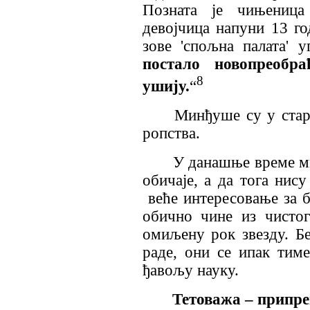
Позната је чињениц
девојчица напуни 13 год
зове 'спољна палата' 
постало новопреобр
8
ушију.
“
Минђуше су у стара
ропства.
У данашње време мн
обичаје, а да тога нису
веће интересовање за 
обично чине из чистог
омиљену рок звезду. Бе
раде, они се ипак тиме
ђавољу науку.
Тетоважа – припре