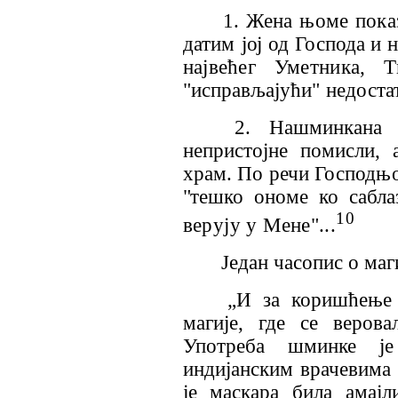
1. Жена њо
ме пока
датим
јој од Господа и 
највећег Уметника,
"исправљајући" недостат
2. Нашминкана ж
непристојне помисли, 
храм. По речи Господњо
"тешко ономе ко сабла
10
верују у Мене"...
Један часопис о маг
„И за коришћење 
магије, где се веров
Употреба шминке је
индијанским врачевима
је маскара била амајл