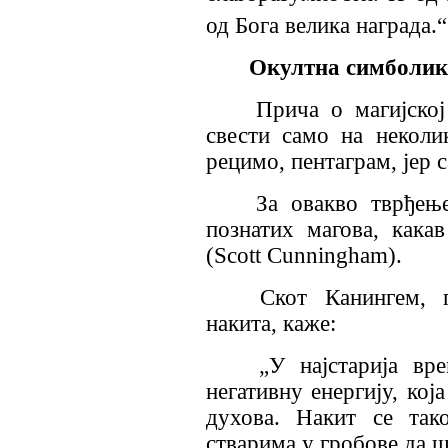
од Бога велика награда
.“
Окултна симболик
Прича о магијско
свести само на неколик
рецимо, пентаграм, јер 
За овакво тврђење
познатих магова, кака
(
Scott Cunningham).
Скот Канингем, г
накита, каже:
„У најстарија вре
негативну енергију, кој
духова. Накит се так
стварима у гробове да ш