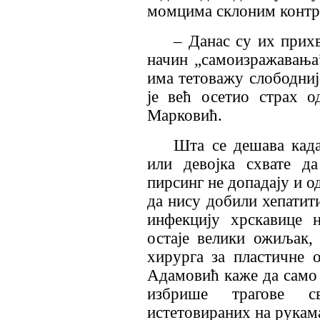
момцима склоним контр
– Данас су их прих
начин „самоизражавања
има тетоважу слободније
је већ осетио страх 
Марковић.
Шта се дешава када
или девојка схвате д
пирсинг не допадају и о
да нису добили хепатит
инфекцију хрскавице 
остаје велики ожиљак,
хирурга за пластичне 
Адамовић каже да само
избрише трагове св
истетовираних на рукам