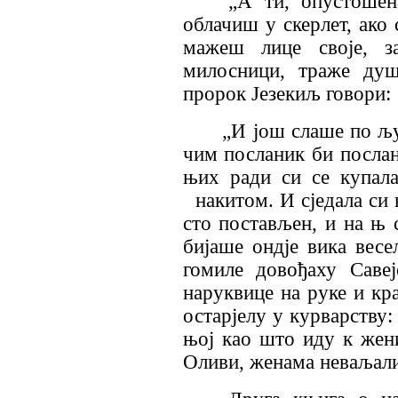
„А ти, опустошен
облачиш у скерлет, ако 
мажеш лице своје, з
милосници, траже душ
пророк Језекиљ говори:
„И још слаше по љу
чим посланик би послан
њих ради си се купала
накитом. И сједала си 
сто постављен, и на њ 
бијаше ондје вика весе
гомиле довођаху Саве
наруквице на руке и кра
остарјелу у курварству:
њој као што иду к жен
Оливи, женама неваљалиј