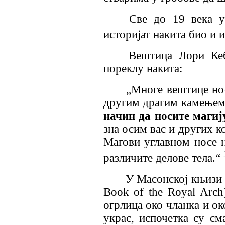
Све до 19 века у 
историјат накита био и и
Вештица Лори Кеб
пореклу накита:
„Многе вештице носе
другим драгим камењем
начин да носите магиј
зна осим вас и других к
Магови углавном носе н
различите делове тела.“
У Масонској књизи 
Book of the Royal Arch
огрлица око чланка и око
украс, испочетка су см