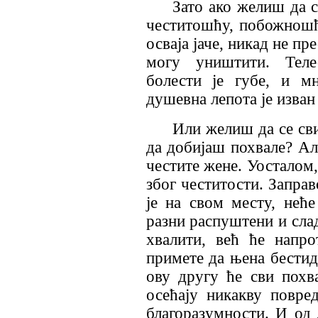
Зато ако желиш да 
честитошћу, побожношћ
осваја јаче, никад не пре
могу уништити. Теле
болести је губе, и 
душевна лепота је изван 
Или желиш да се св
да добијаш похвале? Ал
честите жене. Уосталом,
због честитости. Заправ
је на свом месту, неће
разни распуштени и сла
хвалити, већ ће напр
примете да њена бестид
ову другу ће сви похв
осећају никакву повре
благоразумности. И од 