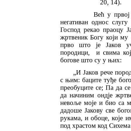
20, 14).
Већ у првој књизи
негативан однос слугу
Господ рекао праоцу Ј
жртвеник Богу који му с
прво што је Јаков уч
породици,
и свима ко
богове што су у њих:
„И Јаков рече породи
с њим: баците туђе бого
преобуците се; Па да с
да начиним ондје жртве
невоље моје и био са 
дадоше Јакову све бого
рукама, и обоце, које и
под храстом код Сихема 