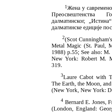
1
Жена у савремено
Преосвештенства Г
далматинског, „Истина
далматинске едиције по
2
(Scot Cunningham's
Metal Magic (
St. Paul, 
1988)
p.55; See also
: M.
New York: Robert M. M
319.
3
Laure Cabot with 
The Earth, the Moon, and
(New York, New York: Del
4
Bernard E. Jones, F
(
London, England
: Geor