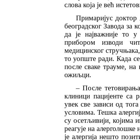
слова која је већ истето
Примаријус доктор 
београдског Завода за к
да је најважније то 
прибором изводи чит
медицинског стручњака, 
то уопште ради. Када се
после сваке трауме, на 
ожиљци.
– После тетовирања
клиници пацијенте са р
увек све зависи од тога
условима. Тешка алергиј
су осетљивији, којима 
реагује на алерголошке 
је алергија нешто позит