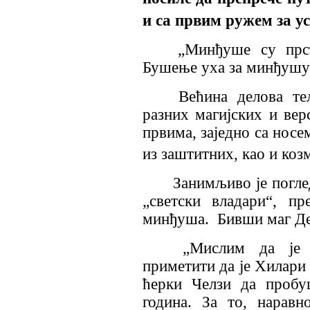
и са првим ружем за ус
„Минђуше су прст
Бушење уха за минђушу 
Већина делова те
разних магијских и вер
првима, заједно са носе
из заштитних, као и козм
Занимљиво је погле
„светски владари“, 
минђуша.
Бивши маг Де
„Мислим да је 
приметити да је Хилари 
ћерки Челзи да пробу
година. За то, наравн