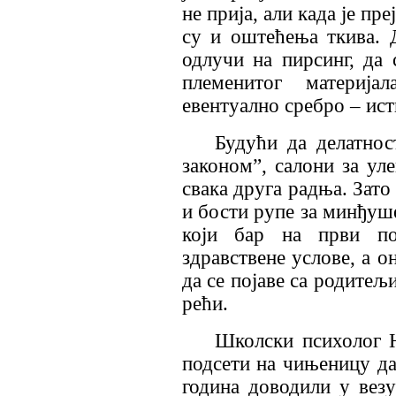
не прија, али када је пр
су и оштећења ткива. 
одлучи на пирсинг, да 
племенитог материја
евентуално сребро – ис
Будући да делатнос
законом”, салони за ул
свака друга радња. Зато
и бости рупе за минђуше
који бар на први по
здравствене услове, а о
да се појаве са родитељ
рећи.
Школски психолог 
подсети на чињеницу да
година доводили у везу