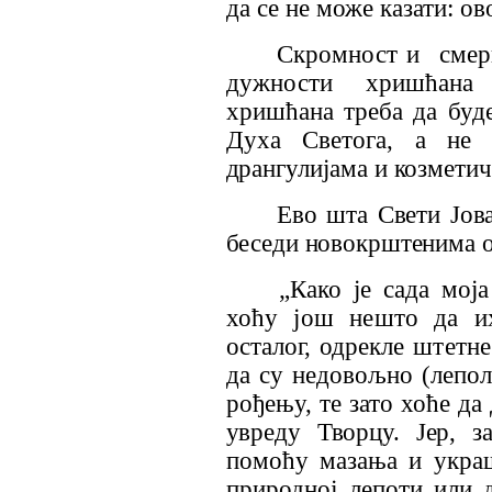
да се не може казати: ово
Скромност и
смер
дужности хришћана
хришћана треба да бу
Духа Светога, а не 
дрангулијама и козмети
Ево шта Свети Јован
беседи новокрштенима 
„Како је сада мој
хоћу још нешто да
и
осталог, одрекле
штетне
да су
недовољно (лепол
рођењу, те зато хоће да 
увреду Творцу. Јер, 
помоћу мазања и укра
природној ле
поти или 