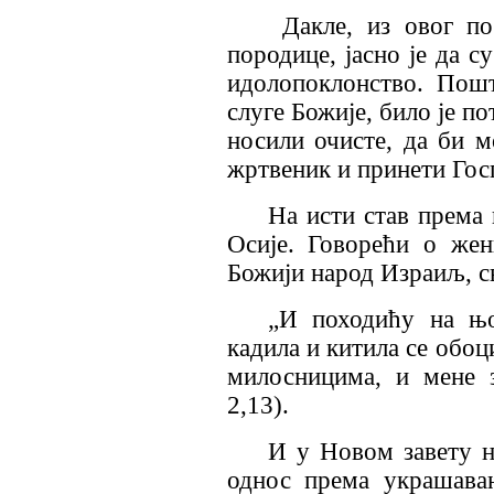
Дакле, из овог по
породице, јасно је да с
идолопоклонство. Пош
слуге Божије, било је по
носили очисте, да би 
жртвеник и принети Гос
На исти став према
Осије. Говорећи о жен
Божији народ Израиљ, с
„И походићу на њо
кадила и китила се обоц
милосницима, и мене з
2,13).
И у Новом завету н
однос према украшава