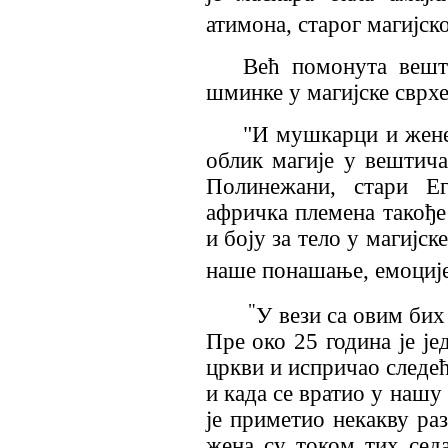
атимона, старог магијско
Већ помонута вешт
шминке у магијске сврхе
"И мушкарци и жене
облик магије у вештича
Полинежани, стари Ег
афричка племена такође
и боју за тело у магијс
наше понашање, емоције
"
У вези са овим бих
Пре око 25 година је је
цркви и испричао следећ
и када се вратио у нашу
је приметио некакву ра
жена су током тих сед