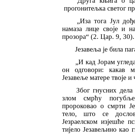
Друга књига о цар
прогонитељка светог пр
„Иза тога Јул дође
намаза лице своје и на
прозора“ (2. Цар. 9, 30).
Језавеља је била паг
„И кад Јорам угледа 
он одговори: какав м
Језавеље матере твоје и 
Због гнусних дела к
злом смрћу погубље
пророковао о смрти Је
тело, што се досло
Језраелском изјешће пс
тијело Језавељино као 