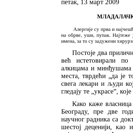
петак, 13 март 2009
МЛАДАЛАЧ
Алергије су прва и најчешћа 
на обрве, уши, пупак. Најтеже 
имена, за то су задужени хирурз
Постоје два прилично
већ истетовирали по
алкицама и минђушама 
места, тврдећи „да је т
свега лекари и људи ко
гледају те „украсе”, кој
Како каже власница
Београду, пре две год
научног радника са док
шестој деценији, као 