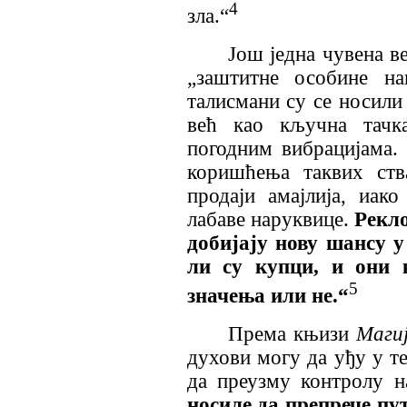
4
зла.“
Још једна чувена в
„заштитне особине на
талисмани су се носили 
већ као кључна тачка
погодним вибрацијама.
коришћења таквих ств
продаји амајлија, иак
лабаве наруквице.
Рекло
добијају нову шансу 
ли су купци, и они к
5
значења или не
.
“
Према књизи
Маги
духови могу да уђу у те
да преузму контролу н
носиле да препрече пут