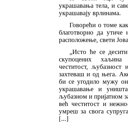
украшавања тела, и сав
украшавају врлинама.
Говорећи о томе ка
благотворно да утиче
расположење, свети Јова
„
Исто ће се десити
скупоцених хаљина
честитост, љубазност 
захтеваш и од њега. Ак
би се угодило мужу он
украшавање и уништа
љубазном и пријатном за
већ честитост и нежн
умреш за свога супруг
[.
.
.]