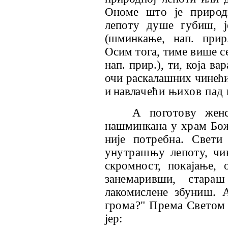
Оно
ме што је природ
лепоту душе губиш, ј
(шминкање, нап. при
Осим тога, тиме више 
нап. прир.), ти, која в
очи раскалашних
чинећ
и навла
чећи њихов пад н
А поготову
жен
нашминкана у
храм Бож
није
потребна. Свети
унутрашњу лепоту, чи
скромност, покајање,
занемаривши, ста
лакомислене збуниш. 
грома?" Према Светом
јер: