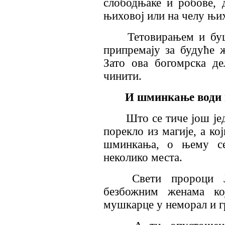
слободњаке и робове, 
њиховој или на челу њих
Тетовирањем и буш
припремају за будуће 
Зато ова богомрска д
чинити.
И шминкање води 
Што се тиче још јед
порекло из магије, а ко
шминкања, о њему се
неколико места.
Свети пророци Ј
безбожним женама ко
мушкарце у неморал и г