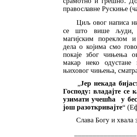
срамотно и
грешно. До
пра
вославне Рускиње (ча
Циљ овог написа ни
се што више људи, 
магијским пореклом и
дела о којима смо гов
покаје због чињења о
макар неко одустане 
њиховог чињења, сматр
„
Јер некада бијаст
Господу: владајте се к
узимати учешћа
у бе
још разоткривајте
“ (Еф
Слава Богу и хвала 
_________________