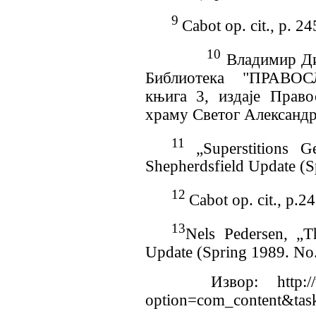
9
Cabot op. cit., p. 2
10
Владимир Ди
Библиотека "ПРАВ
књига 3, издаје Прав
храму Светог Александр
11
„
Superstitions 
Shepherdsfield Update (S
12
Cabot op. cit., p.2
13
Nels Pedersen,
„
T
Update
(
Spring 1989. No
Извор: http://www.
option=com_content&ta