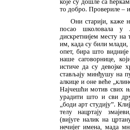
које су дошле са ћеркам
то добро. Провериле – и
Они старији, каже н
посао школовала у 
дискретнијем месту на т
им, када су били млади,
опет, бира што видније
наше саговорнице, који
истиче да су девојке х
стављају минђушу на пу
алкице и оне веће „клин
Најчешћи мотив свих њи
урадити што и сви дру
„боди арт студију”. Кли
телу нацртају змајев
(вијуге налик на црта
нечијег имена, мада мн