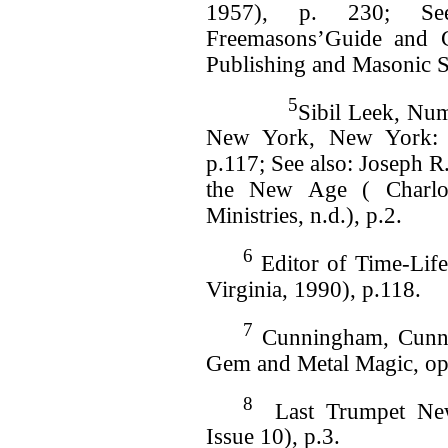
1957)
, p. 230; Se
Freemasons’Guide and
Publishing and Masonic
5
Sibil Leek, Nu
New York, New York: 
p.117; See also: Joseph 
the New Age ( Charlot
Ministries, n.d.), p.2.
6
Editor of Time-Lif
Virginia, 1990
)
, p.118.
7
Cunningham, Cunni
Gem and Metal Magic, op.
8
Last Trumpet Ne
Issue 10
)
, p.3.