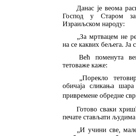
Данас је веома рас
Господ у Старом зав
Израиљском народу:
„За мртвацем не реж
на се каквих бељега. Ја 
Већ поменута ве
тетоваже каже:
„Порекло тетовир
обичаја сликања шара
привремене обредне сврх
Готово сваки хришћ
печате стављати људима 
„И учини све, мале