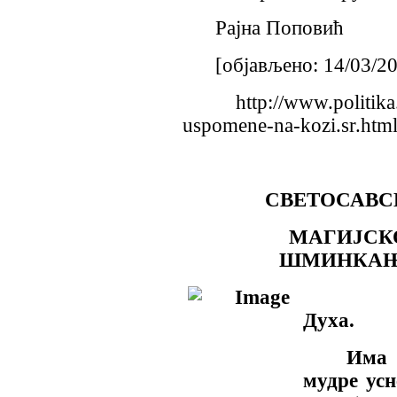
Рајна Поповић
[објављено: 14/03/2
http://www.politika.rs
uspomene-na-kozi.sr.htm
СВЕТОСАВС
МАГИЈСКО
ШМИНКАЊ
У им
Духа.
Има з
мудре усн