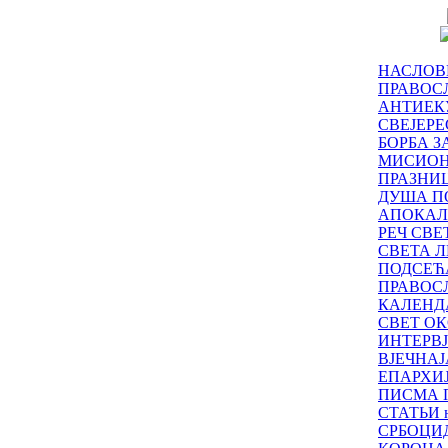
НАСЛОВ
ПРАВОСЛ
АНТИЕК
СВЕЈЕР
БОРБА З
МИСИО
ПРАЗНИ
ДУША П
АПОКАЛ
РЕЧ СВ
СВЕТА Л
ПОДСЕЋ
ПРАВОС
КАЛЕНД
СВЕТ ОК
ИНТЕРВ
ВЈЕЧНАЈ
ЕПАРХИ
ПИСМА 
СТАТЬИ н
СРБОЦИ