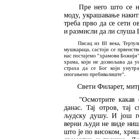
Пре него што се н
моду, украшавање накит
треба
прво да се сети о
и размисли
да ли слуша 
Писац из
III
века, Тертул
мушкараца,
састоји се првенст
нас постајемо "храмови Божи
ји
храма, који не дозвољава да 
страха да се Бог који
унутр
опогањено пребивалиште".
Свети Филарет, ми
т
"Осмотрите какав 
данас. Тај отров, тај
људску душу. И још г
верни људи не виде ни
што је по високом, хри
ш