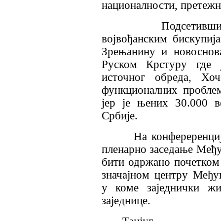
националности, претежн
Подсетивши да в
војвођанским бискупиј
Зрењанину и новоснова
Руском Крстуру где ј
источног обреда, Хоч
функционалних проблем
јер је њених 30.000 
Србије.
На конфереренцији је
пленарно заседање Међу
бити одржано почетком
значајном центру Међу
у коме заједнички жи
заједнице.