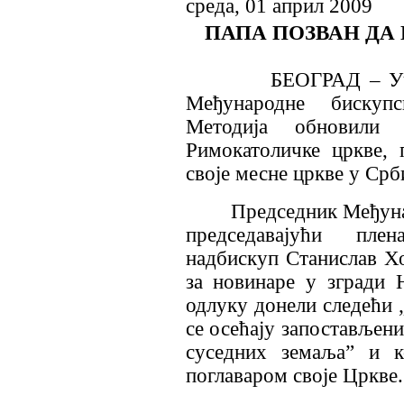
среда, 01 април 2009
ПАПА ПОЗВАН ДА 
БЕОГРАД – Учесниц
Међународне бискуп
Методија обновили
Римокатоличке цркве,
своје месне цркве у Срб
Председник Међународ
председавајући плен
надбискуп Станислав Хо
за новинаре у згради 
одлуку донели следећи „
се осећају запостављени
суседних земаља” и к
поглаваром своје Цркве.