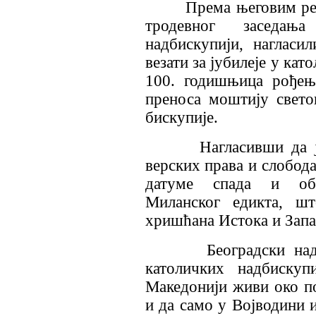
Према његовим речим
тродевног заседањ
надбискупији, нагласи
везати за јубилеје у кат
100. годишњица рођењ
преноса моштију свето
бискупије.
Нагласивши да је 
верских права и слобода
датуме спада и об
Миланског едикта, шт
хришћана Истока и Запа
Београдски надбиск
католичких надбискуп
Македонији живи око п
и да само у Војводини 