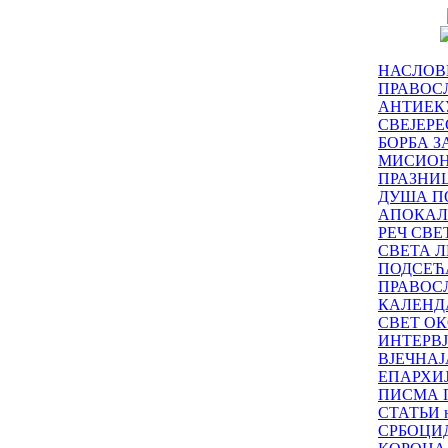
НАСЛОВ
ПРАВОСЛ
АНТИЕК
СВЕЈЕР
БОРБА З
МИСИО
ПРАЗНИ
ДУША П
АПОКАЛ
РЕЧ СВ
СВЕТА Л
ПОДСЕЋ
ПРАВОС
КАЛЕНД
СВЕТ ОК
ИНТЕРВ
ВЈЕЧНАЈ
ЕПАРХИ
ПИСМА 
СТАТЬИ н
СРБОЦИ