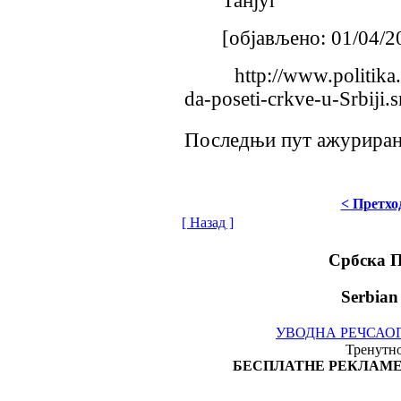
Танјуг
[објављено: 01/04/20
http://www.politika.rs/
da-poseti-crkve-u-Srbiji.s
Последњи пут ажурирано
< Претхо
[ Назад ]
Србска 
Serbian
УВОДНА РЕЧ
САО
Тренутно
БЕСПЛАТНЕ РЕКЛАМЕ