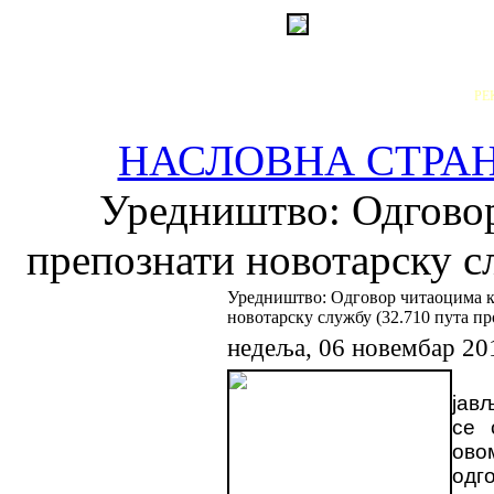
РЕ
НАСЛОВНА СТРА
Уредништво: Одговор
препознати новотарску с
Уредништво: Одговор читаоцима к
новотарску службу (32.710 пута пр
недеља, 06 новембар 20
јав
се 
ов
одг