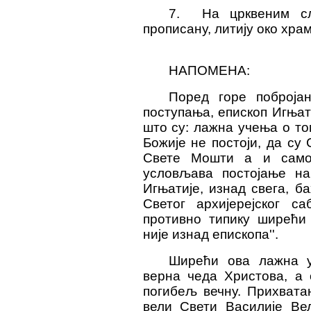
7. На црквеним сл
прописану, литију око храм
НАПОМЕНА:
Поред горе побројан
поступања, епископ Игњат
што су: лажна учења о то
Божије не постоји, да су
Свете Мошти а и само
условљава постојање н
Игњатије, изнад свега, б
Светог архијерејског с
противно типику ширећи 
није изнад епископа''.
Ширећи ова лажна у
верна чеда Христова, а 
погибељ вечну. Прихвата
вели Свети Василије Ве