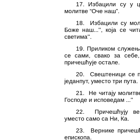
17. Избацили су у ц
молитве “Оче наш”.
18. Избацили су моли
Боже наш...'', која се ч
светима''.
19. Приликом служењ
се сами, свако за себе,
причешћује остале.
20. Свештеници се 
једанпут, уместо три пута.
21. Не читају молитв
Господе и исповедам ...''
22. Причешћују ве
уместо само са Ни, Ка.
23. Вернике причешћ
епископа.