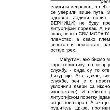
рел
служити исправно, а већ 
се уверили више пута. З
одговор. Једини начин
ВЕРНИЦИ) не буду прев
литургијски поредак. А 
знао, пошто СВИ МОРАЈУ 
племство, а свако плем
свестан и несвестан, на
остаје грех.
Међутим, ако бисмо 
карактеристику, по којој
службу, - онда су то от
Литургије. Ако, дакле, 
службе, реч је о новот
уклонили двери са иконо
иконостасе). И небитно 
литургијском поретку једа
он је новотарац. А ако ј
рушитељ Цркве, противн