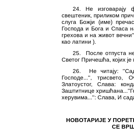
24. Не изговарају 
свештеник, приликом прич
слуга Божји (име) преч
Господа и Бога и Спаса 
грехова и на живот вечни''
као латини ).
25. После отпуста не
Светог Причешћа, којих је 
26. Не читају: ''Са
Господе...'', трисвето
Златоустог, Слава: кон
Заштитнице хришћана...''Г
херувима...'': Слава, И сад
НОВОТАРИЈЕ У ПОРЕТ
СЕ ВРШ