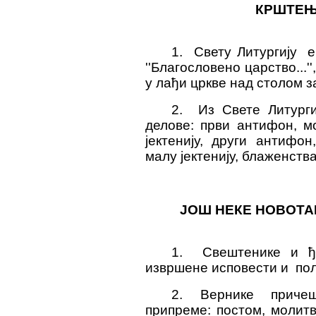
КРШТЕЊ
1. Свету Литургију е
''Благословено царство...'
у лађи цркве над столом з
2. Из Свете Литурги
делове: први антифон, м
јектенију, други антифо
малу јектенију, блаженств
ЈОШ НЕКЕ НОВОТА
1. Свештенике и ђа
извршене исповести и пол
2. Вернике приче
припреме: постом, молитв