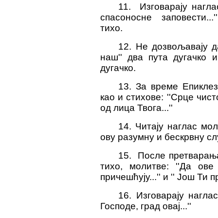
11. Изговарају нагла
спасоносне заповести...
тихо.
12. Не дозвољавају д
наш'' два пута дугачко 
дугачко.
13. За време Епиклез
као и стихове: ''Срце чисто
од лица Твога...''
14. Читају наглас мо
ову разумну и бескрвну служ
15. После претварања
тихо, молитве: ''Да ове
причешћују...'' и '' Још Ти
16. Изговарају наглас
Господе, град овај...''