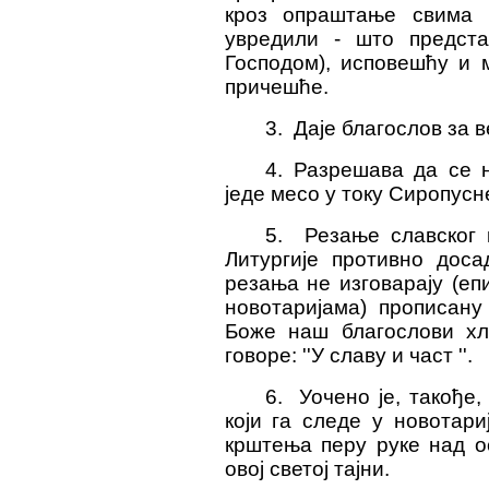
кроз опраштање свима 
увредили - што предст
Господом), исповешћу и
причешће.
3. Даје благослов за в
4. Разрешава да се 
једе месо у току Сиропусн
5. Резање славског 
Литургије противно доса
резања не изговарају (еп
новотаријама) прописану
Боже наш благослови хле
говоре: ''У славу и част ''.
6. Уочено је, такође
који га следе у новотар
крштења перу руке над 
овој светој тајни.