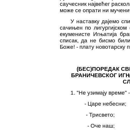
саучесник највећег раскол
може се опрати ни мучени
У наставку дајемо спи
сачињен по лигургијском 
екуменисте Игњатија бра
списак, да не бисмо били
Боже! - плату новотарску 
(БЕС)ПОРЕДАК СВ
БРАНИЧЕВСКОГ ИГ
С
1. "Не узимају време" 
- Царе небесни;
- Трисвето;
- Оче наш;