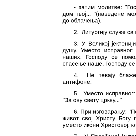
- затим молитве: ''Го
дом твој... ''(наведене 
до облачења).
2. Литургију служе с
3. У Великој јектениј
душу. Уместо исправног
наших, Господу се помол
спасење наше, Господу се
4. Не певају блаже
антифоне.
5. Уместо исправног: '
''За ову свету цркву...''
6. При изговарању: ''П
живот свој Христу Богу 
уместо икони Христовој, к