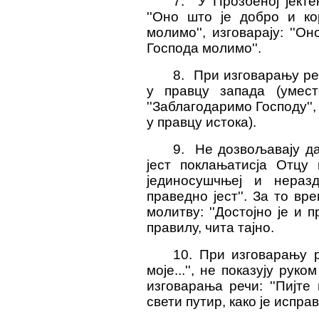
7. У Прозбеној јекте
''Оно што је добро и к
молимо'', изговарају: ''
Господа молимо''.
8. При изговарању реч
у правцу запада (умест
''Заблагодаримо Господу''
у правцу истока).
9. Не дозвољавају да
јест поклањатисја Отцу 
јединосушчњеј и нераздј
праведно јест''. За то в
молитву: ''Достојно је и п
правилу, чита тајно.
10. При изговарању р
моје...'', не показују ру
изговарања речи: ''Пијте 
свети путир, како је исправ