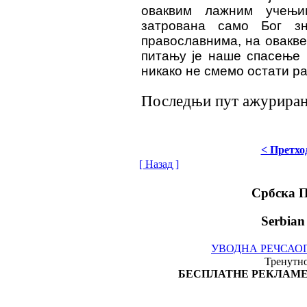
оваквим лажним учењи
затрована само Бог з
православнима, на овакве
питању је наше спасење 
никако не смемо остати р
Последњи пут ажурирано 
< Претхо
[ Назад ]
Србска 
Serbian
УВОДНА РЕЧ
САО
Тренутно
БЕСПЛАТНЕ РЕКЛАМЕ