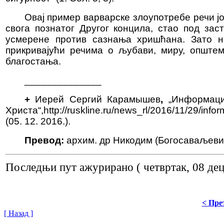
Овај пример варварске злоупотребе речи јо
свога познатог Другог концила, стао под зас
усмерене против сазнања хришћана. Зато не
прикривајући речима о љубави, миру, опште
благостања.
______________
+
Иерей Сергий Карамышев
,
„Информаци
Христа“,http://ruskline.ru/news_rl/2016/
11/29/infor
(05. 12. 2016.).
Превод:
архим. др Никодим (Богосаваљеви
Последњи пут ажурирано ( четвртак, 08 де
< Пре
[ Назад ]