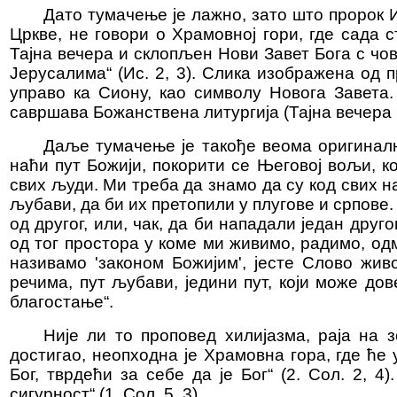
Дато тумачење је лажно, зато што пророк 
Цркве, не говори о Храмовној гори, где сада 
Тајна вечера и склопљен Нови Завет Бога с чов
Јерусалима“ (Ис. 2, 3). Слика изображена од п
управо ка Сиону, као символу Новога Завета
савршава Божанствена литургија (Тајна вечера 
Даље тумачење је такође веома оригинално
наћи пут Божији, покорити се Његовој вољи, ко
свих људи. Ми треба да знамо да су код свих н
љубави, да би их претопили у плугове и српове.
од другог, или, чак, да би нападали један друг
од тог простора у коме ми живимо, радимо, одм
називамо 'законом Божијим', јесте Слово живо
речима, пут љубави, једини пут, који може до
благостање“.
Није ли то проповед хилијазма, раја на 
достигао, неопходна је Храмовна гора, где ће 
Бог, тврдећи за себе да је Бог“ (2. Сол. 2, 4
сигурност“ (1. Сол. 5, 3).