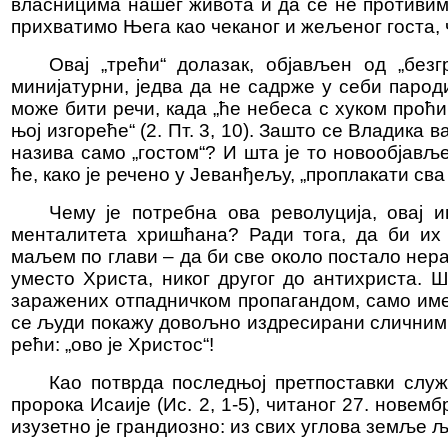
власницима нашег живота и да се не противим
прихватимо Њега као чеканог и жељеног госта, 
Овај „трећи“ долазак, објављен од „безг
минијатурни, једва да не садрже у себи парод
може бити речи, када „ће небеса с хуком проћи
њој изгореће“ (2. Пт. 3, 10). Зашто се Владика 
назива само „гостом“? И шта је то новообјављ
ће, како је речено у Јеванђељу, „проплакати сва
Чему је потребна ова револуција, овај 
менталитета хришћана? Ради тога, да би их 
маљем по глави – да би све около постало нера
уместо Христа, никог другог до антихриста. 
заражених отпадничком пропагандом, само име
се људи покажу довољно издресирани сличним 
рећи: „ово је Христос“!
Као потврда последњој претпоставки слу
пророка Исаије (Ис. 2, 1-5), читаног 27. новемб
изузетно је грандиозно: из свих углова земље љ