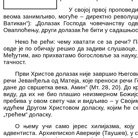
У својој првој проповед
веома занимљиво, могуће – директно револуци
Ватикан“): „Долазак Господа човечанству од
Оваплоћењу, други долазак ће бити у садашњост
Неко ће рећи: чему хватати се за речи? П
овде је по обичају решио да задиви слушаоце
Међутим, ако прихватамо богословље за науку, 
тачност.
Први Христов долазак није завршио Његови
речи Јеванђеља од Матеја, које преноси речи Го
дане до свршетка века. Амин“ (Мт. 28, 20). До
виду, да их не био плашио неизмерном Божиј
пребива у овом свету чак и видљиво – у Своји
идућем Другом Христовом доласку, којим ће с
„трећем“ доласку.
О њему учи само јерес хилијазма, коју 
адвентиста. Архиепископ Аверкије (Таушев), у 