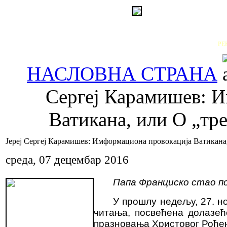
РЕ
НАСЛОВНА СТРАНА
Сергеј Карамишев: 
Ватикана, или О „тр
Јереј Сергеј Карамишев: Имформациона провокација Ватикана
среда, 07 децембар 2016
Папа Франциско стао по
У прошлу недељу, 27. н
читања, посвећена долазећ
празновања Христовог Рође