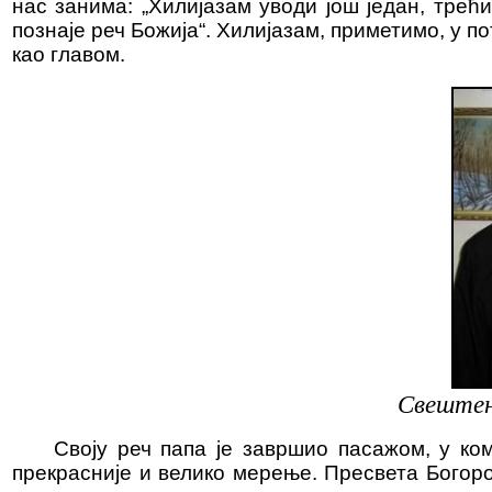
нас занима: „Хилијазам уводи још један, трећ
познаје реч Божија“. Хилијазам, приметимо, у п
као главом.
Свештен
Своју реч папа је завршио пасажом, у ко
прекрасније и велико мерење. Пресвета Богор