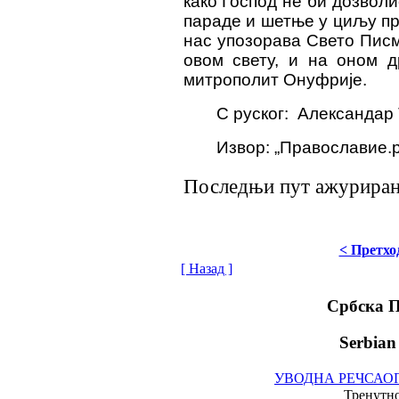
како Господ не би дозволи
параде и шетње у циљу про
нас упозорава Свето Писм
овом свету, и на оном д
митрополит Онуфрије.
С руског
:
Александар
Извор: „
Православие.
Последњи пут ажурирано
< Претхо
[ Назад ]
Србска 
Serbian
УВОДНА РЕЧ
САО
Тренутно