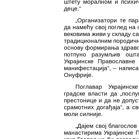
штету моралном и психич
деце.“
„Организатори те пар
да намећу свој поглед на 
вековима живи у складу 
традиционалним породичн
основу формирања здравог
потпуно разумљив ошт
Украјинске Православне
манифестација“, – напис
Онуфрије.
Поглавар Украјинск
градске власти да „посл
престонице и да не допус
срамотних догађаја“, а св
моли силније.
„Дајем свој благослов
манастирима Украјинске 