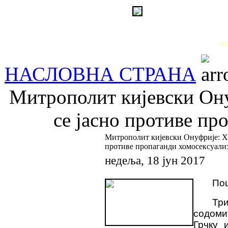
РЕ
НАСЛОВНА СТРАНА
Митрополит кијевски Он
се јасно противе пр
Митрополит кијевски Онуфрије: Х
противе пропаганди хомосексуали
недеља, 18 јун 2017
По
Т
р
содоми
Грчку 