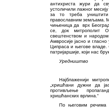
антихриста жури да св
устоличили лажног месију 
за то треба уништити
православним земљама. Ме
чињеница да врх Београд
се, док митрополит О
свештенством и народом 
Амвросије јасно и гласно
Ципраса и његове владе.
патријаршије, који нас бр
Уредништво
Најблаженији митро
„хришћани дужни да ја
противљење пропага
хришћанских врлина.“
По његовим речима 