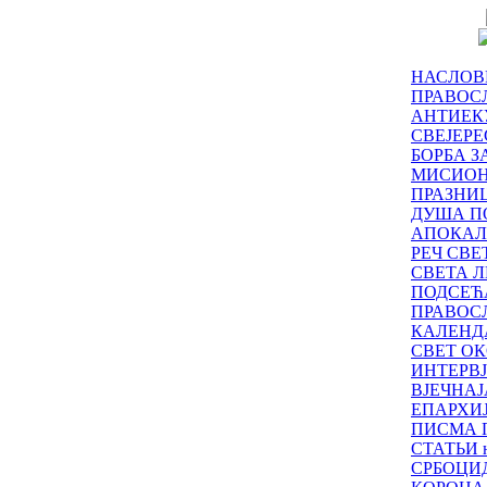
НАСЛОВ
ПРАВОСЛ
АНТИЕК
СВЕЈЕР
БОРБА З
МИСИО
ПРАЗНИ
ДУША П
АПОКАЛ
РЕЧ СВ
СВЕТА Л
ПОДСЕЋ
ПРАВОС
КАЛЕНД
СВЕТ ОК
ИНТЕРВ
ВЈЕЧНАЈ
ЕПАРХИ
ПИСМА 
СТАТЬИ н
СРБОЦИ