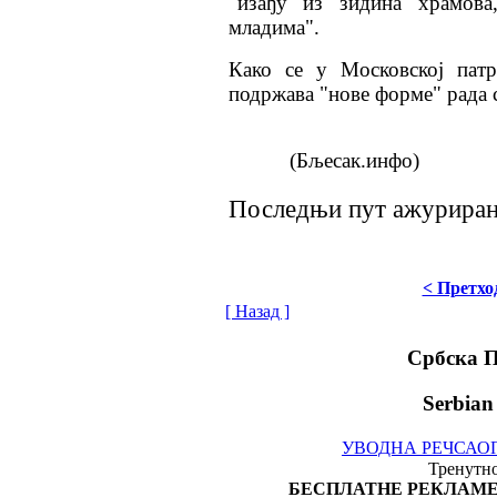
"изађу из зидина храмова
младима".
Како се у Московској патр
подржава "нове форме" рада 
(Бљесак.инфо)
Последњи пут ажурирано
< Претхо
[ Назад ]
Србска 
Serbian
УВОДНА РЕЧ
САО
Тренутно
БЕСПЛАТНЕ РЕКЛАМЕ