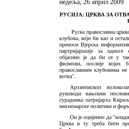
недеља, 26 април 2009
РУСИЈА: ЦРКВА ЗА ОТ
Руска православна црква р
клубова, који би као и остал
преноси Вјерска информатив
партријаршије за односе 
објаснио је да би се у та
филмови, послије којих 
православним клубовима не 
вотка".
Архиепископ волокола
руководи вањским послов
сурадника патријарха Кирила
мисионарске политике и форм
Он је оцијенио да "млади
Црква и ту треба бити при