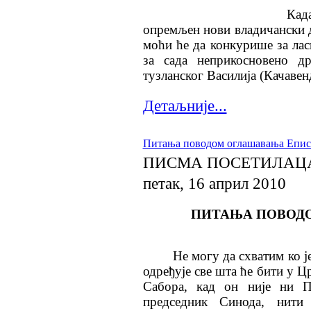
Кад
опремљен нови владичански 
моћи ће да конкурише за лас
за сада неприкосновено др
тузланског Василија (Качавен
Детаљније...
Питања поводом оглашавања Епис
ПИСМА ПОСЕТИЛАЦ
петак, 16 април 2010
ПИТАЊА ПОВОД
Не могу да схватим ко ј
одређује све шта ће бити у Ц
Сабора, кад он није ни П
председник Синода, нити