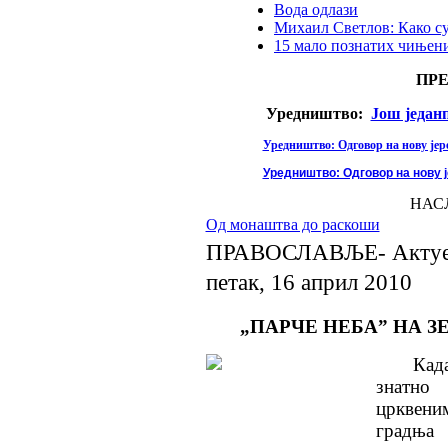
Вода одлази
Михаил Светлов: Како с
15 мало познатих чињени
ПР
Уредништво:
Још један
Уредништво: Одговор на нову јере
Уредништво: Одговор на нову ј
НАС
Од монаштва до раскоши
ПРАВОСЛАВЉЕ- Актуе
петак, 16 април 2010
„ПАРЧЕ НЕБА” НА 
Кад
знатно 
црквен
градња