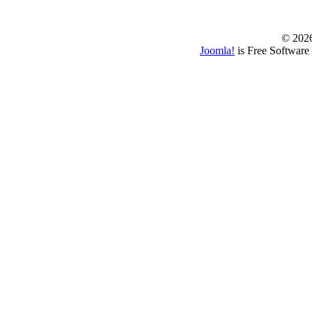
© www.borbazaver
© 202
Joomla!
is Free Software