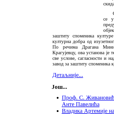
скид
се у
пред
обје
заштиту споменика културе
културна добра од изузетног
По речима Драгана Минић
Крагујевцу, ова установа је 
све услове, сагласности и 
завод за заштиту споменика к
Детаљније...
Још...
Проф. С. Живановић:
Анте Павелића
Владика Артемије на