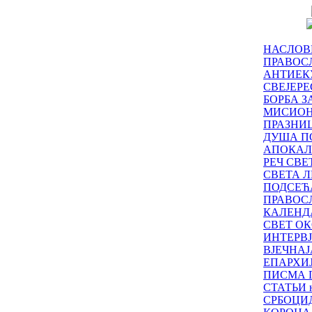
НАСЛОВ
ПРАВОСЛ
АНТИЕК
СВЕЈЕР
БОРБА З
МИСИО
ПРАЗНИ
ДУША П
АПОКАЛ
РЕЧ СВ
СВЕТА Л
ПОДСЕЋ
ПРАВОС
КАЛЕНД
СВЕТ ОК
ИНТЕРВ
ВЈЕЧНАЈ
ЕПАРХИ
ПИСМА 
СТАТЬИ н
СРБОЦИ