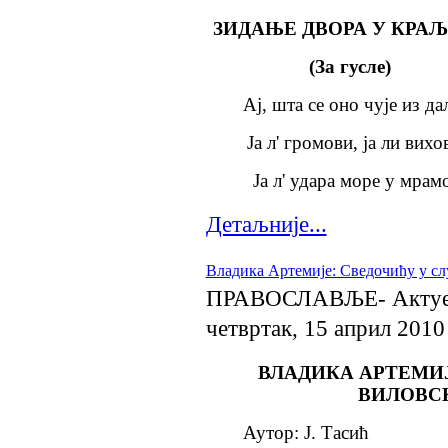
ЗИДАЊЕ ДВОРА У КРА
(За гусле)
Ај, шта се оно чује из д
Ја л' громови, ја ли вих
Ја л' удара море у мрам
Детаљније...
Владика Артемије: Сведочићу у с
ПРАВОСЛАВЉЕ- Актуе
четвртак, 15 април 2010
ВЛАДИКА АРТЕМИЈ
ВИЛОВС
Аутор: Ј. Тасић