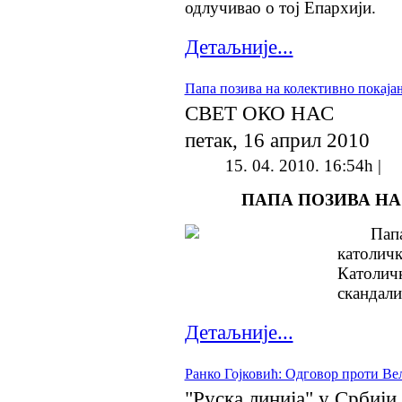
одлучивао о тој Епархији.
Детаљније...
Папа позива на колективно покаја
СВЕТ ОКО НАС
петак, 16 април 2010
15. 04. 2010. 16:54h |
ПАПА ПОЗИВА Н
Пап
католичк
Католи
скандали
Детаљније...
Ранко Гојковић: Одговор проти В
"Руска линија" у Србији