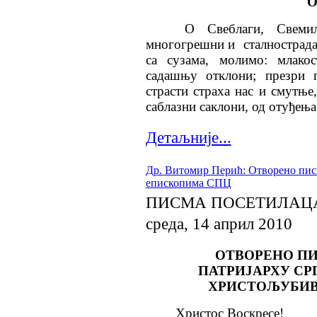
О
О Свеблаги, Свеми
многогрешни и
сталнострад
са сузама, молимо: млако
садашњу отклони; презри 
страсти страха нас и смутње,
саб­лаз­­ни саклони, од отуђења
Детаљније...
Др. Витомир Перић: Отворено пис
епископима СПЦ
ПИСМА ПОСЕТИЛАЦ
среда, 14 април 2010
ОТВОРЕНО П
ПАТРИЈАРХУ СР
ХРИСТОЉУБИВ
Христос Воскресе!