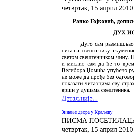
четвртак, 15 април 2010
Ранко Гојковић, допис
ДУХ И
Дуго сам размишљао да л
писања свештенику екумени
светом свештеничком чину. Н
и мислио сам да ће то врем
Велибора Џомића упућено ру
не може да прође без одговор
показати читаоцима сву стра
врши у душама свештеника.
Детаљније...
Зидање двора у Краљеву
ПИСМА ПОСЕТИЛАЦ
четвртак, 15 април 2010