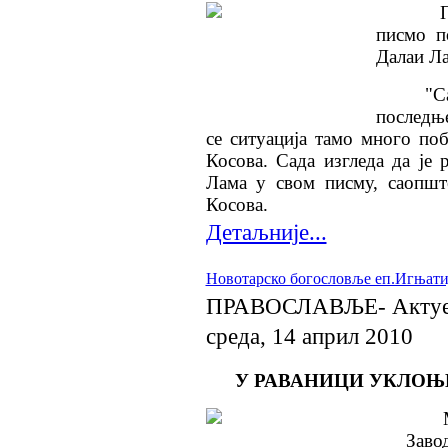
Премиј
писмо п
Далаи Ла
"Са инт
последњ
се ситуација тамо много по
Косова. Сада изгледа да је 
Лама у свом писму, саопште
Косова.
Детаљније...
Новотарско богословље еп.Игњатиј
ПРАВОСЛАВЉЕ- Актуе
среда, 14 април 2010
У РАВАНИЦИ УКЛОЊЕ
Заво