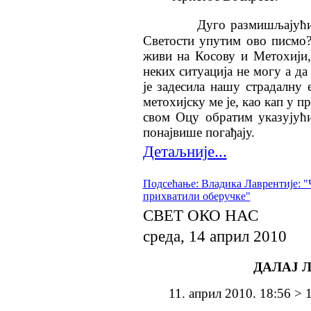
Дуго размишља
j
ућ
Светости упутим ово писмо
живи на Косову и Метохији,
неких ситуација не могу а да
је задесила нашу страдалну 
метохијску ме је, као кап у п
свом Оцу обратим указујући
понајвише погађају.
Детаљније...
Подсећање: Владика Лаврентије: "Ч
прихватили оберучке"
СВЕТ ОКО НАС
среда, 14 април 2010
ДАЛАЈ 
11. април 2010. 18:56 > 