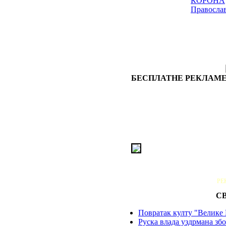
КОРОНА
Правосла
БЕСПЛАТНЕ РЕКЛАМЕ
РЕ
С
Повратак култу "Велике 
Руска влада уздрмана збо