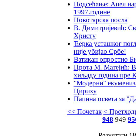
Подсећање: Апел на
1997.године
Новотарска посла
В. Димитријевић: Св
Христу
Ћерка усташког погл
није убијао Србе!
Ватикан опростио Б
Прота М. Матејић: 
хиљаду година пре 
"Модерни" екумениз
Цириху
Папина освета за "Д
<< Почетак
< Претход
948
949
95
Резултати 1