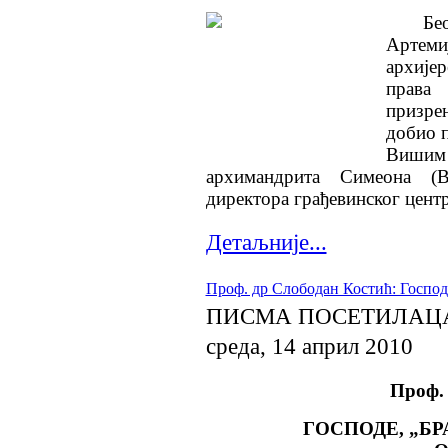
Бе
Артеми
архије
права
призрен
добио п
Вишим 
архимандрита Симеона (В
директора грађевинског цент
Детаљније...
Проф. др Слободан Костић: Господ
ПИСМА ПОСЕТИЛАЦ
среда, 14 април 2010
Проф.
ГОСПОДЕ, „БР