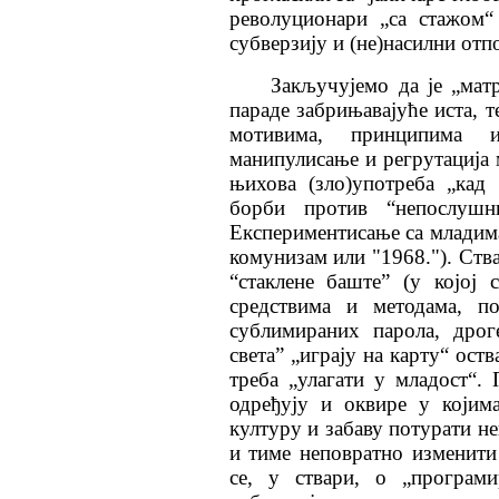
револуционари „са стажом“
субверзију и (не)насилни о
Закључујемо да је „матр
параде забрињавајуће иста, т
мотивима, принципима и
манипулисање и регрутација 
њихова (зло)употреба „кад
борби против “непослушн
Експериментисање са младима
комунизам или "1968."). Ств
“стаклене баште” (у којој
средствима и методама, п
сублимираних парола, дрог
света” „играју на карту“ ост
треба „улагати у младост“.
одређују и оквире у којим
културу и забаву потурати не
и тиме неповратно изменити
се, у ствари, о „програм