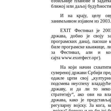
озбиљније планове и задатк
ближој или даљој будућност
И на крају, целу ов
занимљивом изјавом из 2003.
ЕXIТ Фестивал је 200
држава, добио је своју за
програмских дана), пасоше к
биле програмске књижице, лич
за Фестивал, али и кон
сајта www.еxитфест.орг).
На који начин схватит
сувереној држави Србији пре
одакле црпи свој „култур
подсмева неуспеху владајућ
државу, и да ли то неко 
стратегију“, ако ови на в
држава, како је представљ
регуларну војску. За кога, 
„војска“ борила и ко би јој 