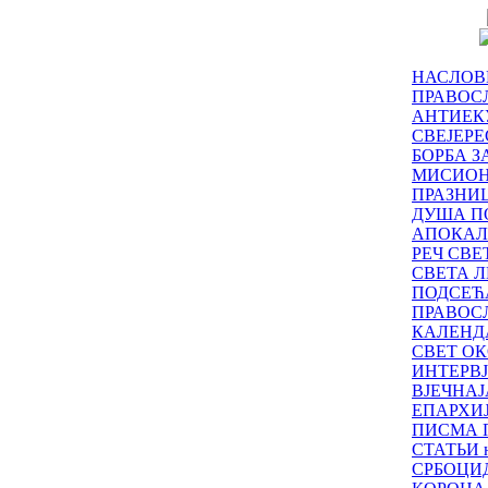
НАСЛОВ
ПРАВОСЛ
АНТИЕК
СВЕЈЕР
БОРБА З
МИСИО
ПРАЗНИ
ДУША П
АПОКАЛ
РЕЧ СВ
СВЕТА Л
ПОДСЕЋ
ПРАВОС
КАЛЕНД
СВЕТ ОК
ИНТЕРВ
ВЈЕЧНАЈ
ЕПАРХИ
ПИСМА 
СТАТЬИ н
СРБОЦИ