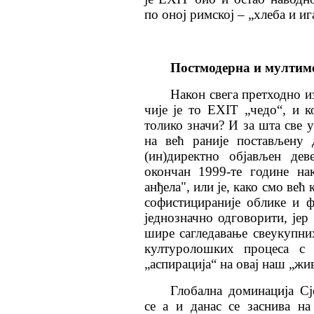
по оној римској – „хлеба и иг
Постмодерна и мултиме
Након свега претходно и
чије је то ЕXIТ „чедо“, и 
толико значи? И за шта све 
на већ раније постављену 
(ин)директно објављен дев
окончан 1999-те године на
анђела", или је, како смо ве
софистицираније облике и 
једнозначно одговорити, јер
шире сагледавање свеукупни
културолошких процеса с 
„аспирација“ на овај наш „жи
Глобална доминација С
се а и данас се заснива н