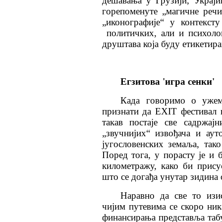
дешавања у Грузији, Украји
горепоменуте „магичне реч
„иконографије“ у контекст
политичких, али и психоло
друштава која буду етикетира
Егзитова 'игра сенки'
Када говоримо о ужем
признати да ЕXIТ фестивал 
такав постаје све садржај
„звучнијих“ извођача и ау
југословенских земаља, так
Поред тога, у порасту је и 
километражу, како би прису
што се догађа унутар зидина 
Наравно да све то изи
чијим путевима се скоро ни
финансирања представља таб