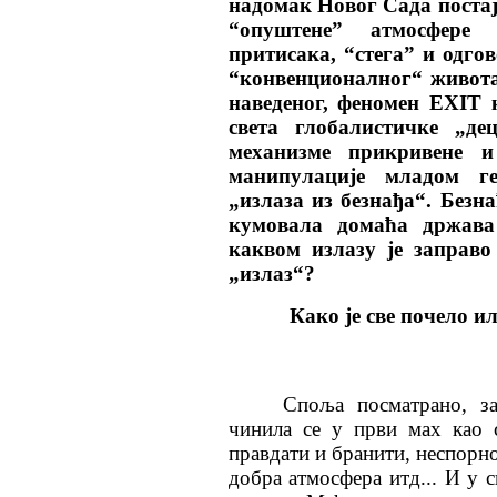
надомак Новог Сада постај
“опуштене” атмосфере
притисака, “стега” и одго
“конвенционалног“ живота
наведеног, феномен ЕXIТ 
света глобалистичке „де
механизме прикривене и
манипулације младом г
„излаза из безнађа“. Безна
кумовала домаћа држава
каквом излазу је заправо 
„излаз“?
Како је све почело 
Споља посматрано, за
чинила се у први мах као 
правдати и бранити, неспорно
добра атмосфера итд... И у 