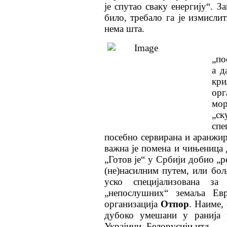
је спутао сваку енергију“. З
било, требало га је измисли
нема шта.
„по
а д
кри
ор
мо
„ск
спе
посебно сервирана и аранжир
важна је помена и чињеница 
„Готов је“ у Србији добио „
(не)насилним путем, или бо
уско специјализована за
„непослушних“ земаља Ев
организација
Отпор
. Наиме,
дубоко умешани у ранија 
Украјини, Белорусији итд.