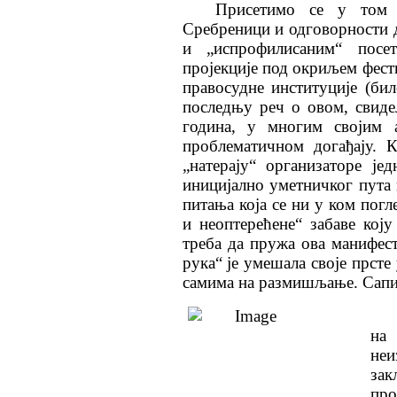
Присетимо се у том 
Сребреници и одговорности 
и „испрофилисаним“ посе
пројекције под окриљем фест
правосудне институције (би
последњу реч о овом, свиде
година, у многим својим 
проблематичном догађају. 
„натерају“ организаторе је
иницијално уметничког пута
питања која се ни у ком погл
и неоптерећене“ забаве коју
треба да пружа ова манифест
рука“ је умешала своје прсте
самима на размишљање. Сапие
на
не
зак
про