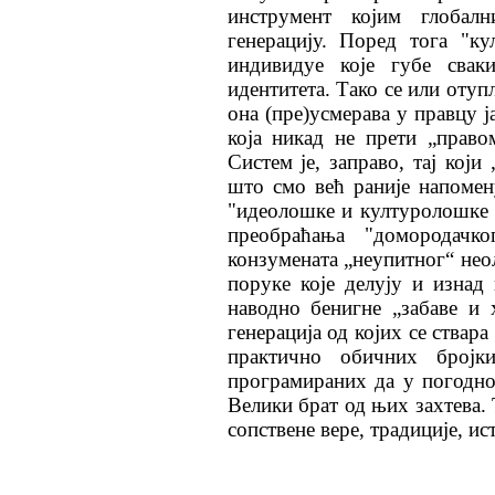
инструмент којим глобал
генерацију. Поред тога "ку
индивидуе које губе свак
идентитета. Тако се или отуп
она (пре)усмерава у правцу ј
која никад не прети „право
Систем је, заправо, тај који
што смо већ раније напомен
"идеолошке и културолошке 
преобраћања "домородачк
конзумената „неупитног“ нео
поруке које делују и изнад
наводно бенигне „забаве и 
генерација од којих се ствар
практично обичних бројки
програмираних да у погодно
Велики брат од њих захтева.
сопствене вере, традиције,