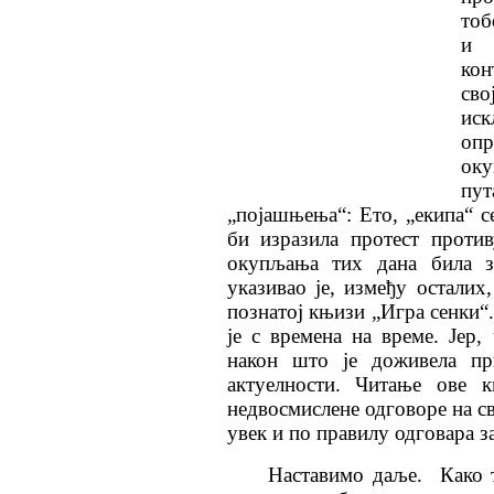
тоб
и 
кон
св
ис
опр
оку
пу
„појашњења“: Ето, „екипа“ с
би изразила протест проти
окупљања тих дана била за
указивао је, између остали
познатој књизи „Игра сенки“
је с времена на време. Јер,
након што је доживела пр
актуелности. Читање ове 
недвосмислене одговоре на св
увек и по правилу одговара 
Наставимо даље. Како 