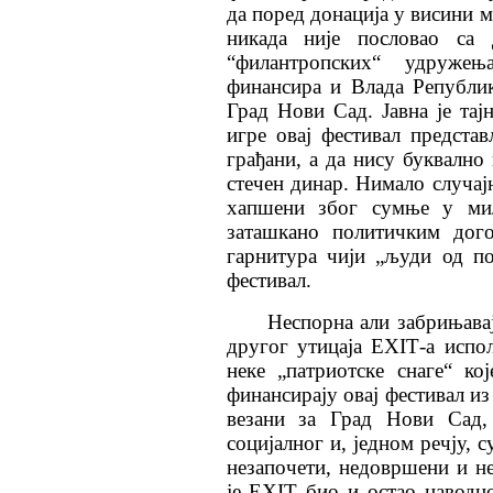
да поред донација у висини м
никада није пословао са
“филантропских“ удружењ
финансира и Влада Републик
Град Нови Сад. Јавна је та
игре овај фестивал предста
грађани, а да нису буквално 
стечен динар. Нимало случај
хапшени због сумње у мил
заташкано политичким дого
гарнитура чији „људи од п
фестивал.
Неспорна али забрињавај
другог утицаја ЕXIТ-а испо
неке „патриотске снаге“ к
финансирају овај фестивал из
везани за Град Нови Сад,
социјалног и, једном речју, 
незапочети, недовршени и н
је ЕXIТ био и остао наводно