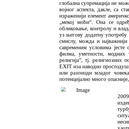
глобална супремација не може
војног аспекта, дакле, са ст
израженији елемент америчко
„мекој моћи“. Она се одре
обликовање, контролу и влад
уз његову додатну употребу 
смислу, можда и најважнији
савременим условима јесте 
филма, уметности, модних 
религија”, тј. религиозних 
ЕXIТ иза наводно простодушн
или разоноди младог човек
потенцијално много опасније,
200
изде
тур
сит
нес
хаот