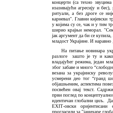
концерти (са техно звуцима 
изазивајући агресију и бес)
ритуали, а без дроге се ниј
карневал". Главни кијевски 
у којима су се, чак и у тим т
ширио крајњи неморал. "Се
јак аргумент да би се купила
младост Украјине. И наравно 
На питање новинара укр
разлоге зашто је ту и как
владајућег режима, један мл
због забаве и много “слободн
везана за украјинску револу
усмерени део тог “гранд шо
објашњеним, аспектима повез
посвећен овај текст. Садрж
први поглед по концептуално
идентичан глобални циљ. Да 
ЕXIТ-овски оријентисани
прогласили за "јаничаре глоб