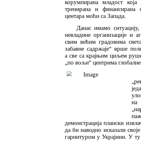
корумпирана младост која 
тренирана и финансирана 
центара моћи са Запада.
Данас имамо ситуацију,
невладине организације
и а
свим већим градовима свет
забавне садржаје“ врше поли
а све са крајњим циљем руш
„по вољи“ центрима глобалне 
„ре
јед
уло
на
„на
па
демонстрација плански извлач
да би наводно исказали свој
гарнитуром у Украјини. У ту