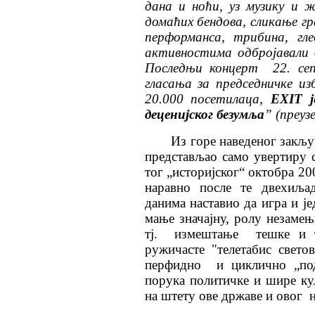
дана и ноћи, уз музику и 
домаћих бендова, сликање г
перформанса, трибина, гл
активностима одбројавали
Последњи концерт 22. сеп
гласања за председничке из
20.000 посетилаца,
ЕXIТ ј
деценијског безумља
” (преузе
Из горе наведеног закљу
представљао само увертиру 
тог „историјског“ октобра 20
наравно после те двехиља
данима наставио да игра и ј
мање значајну, ролу незаме
тј. измештање тешке и т
ружичасте "телетабис светов
перфидно и циклично „под
порука политичке и шире ку
на штету ове државе и овог н