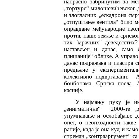
напрасно забринутим за ме
„тортуре“ милошевићевског д
и злогласних „ескадрона смр
„отпуштање вентила“ било м
оправдане међународне изола
против наше земље и српског 
тих "мрачних" деведесетих? 
настављен и данас, само 
плишаније“ облике. А управо
данас подражава и пласира с
предњаче у експеримента
колективно подвргавани. 
бонбонама. Српска посла.
касније.
У најмању руку је ин
„енигматичне“ 2000-те „
упумпавање и ослобађање „сп
опет, о неопходности такве
раније, када је она куд и кам
спреман „контрааргумент“ са