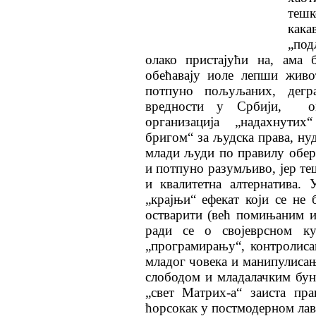
тешк
как
„под
олако пристајући на, ама 
обећавају иоле лепши живо
потпуно пољуљаних, дегр
вредности у Србији, ом
организација „надахнути
бригом“ за људска права, ну
млади људи по правилу оберу
и потпуно разумљиво, јер те
и квалитетна алтернатива.
„крајњи“ ефекат који се не
остварити (већ помињаним и
ради се о својеврсном ку
„програмирању“, контролис
младог човека и манипулиса
слободом и младалачким бунт
„свет Матриx-а“ заиста пр
ћорсокак у постмодерном лав