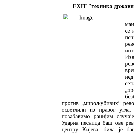
EXIT
"техника државн
ман
се 
пе
ре
ин
Из
ре
вре
не
сет
„пр
бе
против „мирољубивих“ рево
осветлили из правог угла,
позабавимо ранијим случај
Ударна песница баш ове рев
центру Кијева, била је ба