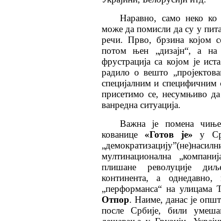
Наравно, само неко ко
може да помисли да су у пит
речи. Прво, брзина којом 
потом њен „дизајн“, а на 
фрустрација са којом је ист
радило о вешто „пројектова
специјалним и специфичним 
присетимо се, несумњиво да 
ванредна ситуација.
Важна је помена чиње
кованице
«Готов је»
у Ср
„демократизацију”(не)н
мултинационална „компаниј
плишане револуције диљ
континента, а однедавно
„перформанса“ на улицама Т
Отпор
. Наиме, данас је опш
после Србије, били умеша