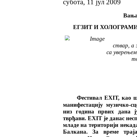
субота, 11 јул 2009
Вања
ЕГЗИТ И ХОЛОГРАМИ
ствар, а 
са уверењем
то
Фестивал ЕXIТ, као ш
манифестацију музичко-сц
низ година првих дана ј
тврђави. ЕXIТ је данас нес
младе на територији некад
Балкана. За време траја