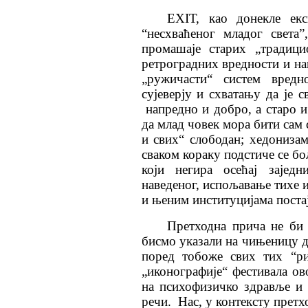
ЕXIТ, као донекле ек
“несхваћеног младог света
промашаје старих „традици
ретроградних вредности и нав
„ружичасти“ систем вред
сујеверју и схватању да је 
напредно и добро, а старо и
да млад човек мора бити сам 
и свих“ слободан; хедонизам
сваком кораку подстиче се б
који негира осећај зајед
наведеног, испољавање тихе 
и њеним институцијама постај
Претходна прича не би 
бисмо указали на чињеницу да
поред тобоже свих тих “ри
„иконографије“ фестивала о
на психофизичко здравље и
речи. Нас, у контексту претх