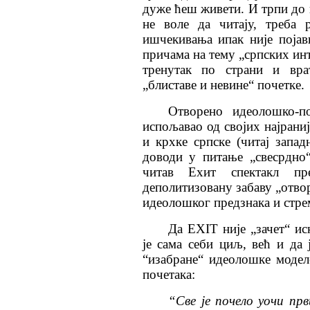
дуже ћеш живети. И трпи до 
не воле да читају, треба
ишчекивања ипак није појав
причама на тему „српских инт
тренутак по страни и вр
„блиставе и невине“ почетке
Отворено идеолошко-по
испољавао од својих најраниј
и крхке српске (читај запад
доводи у питање „свесрдно“
читав Еxит спектакл п
деполитизовану забаву „отвор
идеолошког предзнака и стр
Да ЕXIТ није „зачет“ ис
је сама себи циљ, већ и да
“изабране“ идеолошке модел
почетака:
“Све је почело уочи пр