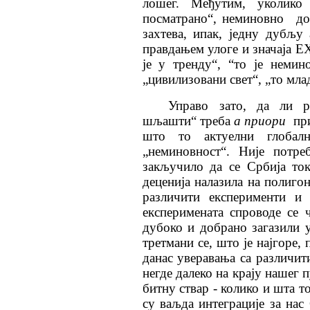
лошег. Међутим, уколико
посматрано“, неминовно до
захтева, ипак, једну дубљу 
правдањем улоге и значаја Е
је у тренду“, “то је немин
„цивилизовани свет“, „то мла
Управо зато, да ли р
шљашти“ треба
а приори
при
што то актуелни глобал
„неминовност“. Није потр
закључило да се Србија то
деценија налазила на полиго
различити експерименти и
експеримената спроводе се 
дубоко и добрано загазили у
третмани се, што је најгоре,
данас уверавања са различити
негде далеко на крају нашег 
битну ствар - колико и шта т
су ваљда интеграције за нас