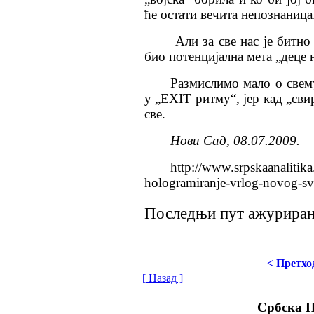
ће остати вечита непознаница
Али за све нас је битно
био потенцијална мета „деце 
Размислимо мало о свем
у „ЕXIТ ритму“, јер кад „сви
све.
Нови Сад, 08.07.2009.
http://www.srpskaanalitika
hologramiranje-vrlog-novog-s
Последњи пут ажурирано 
< Претхо
[ Назад ]
Србска 