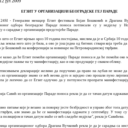
12 јул 2009
E
ГЗИ
T У ОРГАНИЗАЦИЈИ БЕОГРАДСКЕ
ГЕЈ
ПАРАДЕ
 Генерални ме
н
аџер Е
гз
ит фестивала Бојан Бошковић и Драгана В
ционог одбора београдске Параде поноса потписали су у недјељу у Н
у о сарадњи у организацији предстојеће Параде.
о што се Е
гз
ит мјењао кроз 10 година постојања, мислим да је и Србија 10 год
ља земља него што је била, а ово је још једна од битних ствари која треба да
о је Бошковић на конференцији за новинаре на Петроварадинској тврђави.
је казао да ће Е
гз
ит помоћи организацију Параде поноса и да ће помоћи око м
едијске пажње на ту манифестацију, као и око продукције у сваком облику.
тписивањем декларације желимо да поручимо да право на љубав не може да 
 из организације знамо се већ веома дуго и заједно смо прошли пуно лијепи
па је логично да се Е
гз
ит одлучио да у потпуности пропрати манифестацију"
ија Савић из организације Параде поноса рекла је да се тачан датум одржава
.
авно питање које је везано за поворку јесте безбједност и управо због тога дат
утврђен, али знамо да ће се манифестација одржати у септембру. У току с
а полицијом и тачан датум знаће се већ сљедеће недјеље", рекла је Савићева.
ница организационог одбора Драгана Вучковић рекла је да је сарадња са инс