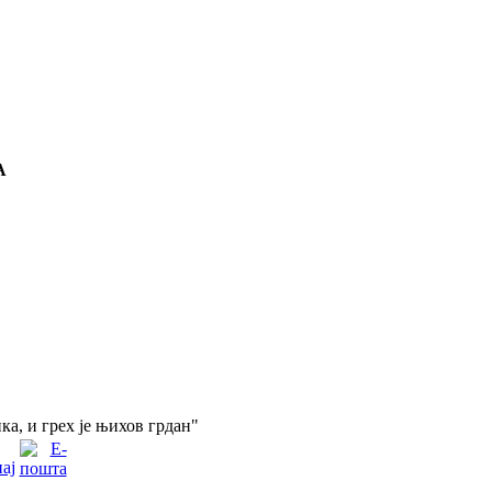
А
а, и грех је њихов грдан"