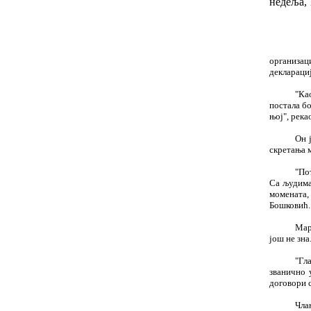
недеља, 
24SI -
организа
декларациј
"Ка
постала бо
њој", река
Он 
скретања м
"По
Са људима
момената, 
Бошковић.
Мар
још не зна
"Гл
званично 
договори с
Чла