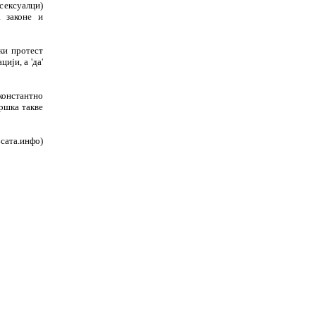
сексуалци)
 законе и
ки протест
ији, а 'да'
 константно
ршка такве
4сата.инфо)