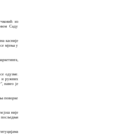
учковић из
овом Саду
ина касније
 се мјења у
аркетинга,
се одузме.
х и ружних
, навео је
ња поворке
ум још није
у посљедњи
титуцијама