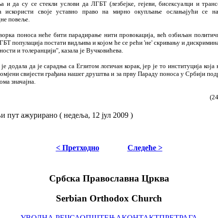
а и да су се стекли услови да ЛГБТ (лезбејке, гејеви, бисексуалци и транс
ја искористи своје уставно право на мирно окупљање ослањајући се на
не повеље.
ворка поноса неће бити парадирање нити провокација, већ озбиљан политич
ГБТ популација постати видљива и којом ће се рећи 'не' скривању и дискриминац
ости и толеранцији", казала је Вучковићева.
 је додала да је сарадња са Е
гз
итом логичан корак, јер је то институција која
ромјени свијести грађана нашег друштва и за прву Параду поноса у Србији под
еома значајна.
(2
 пут ажурирано ( недеља, 12 јул 2009 )
< Претходно
Следеће >
Србска Православна Црква
Serbian Orthodox Church
УВОДНА РЕЧ
САОПШТЕЊА
КОНТАКТ
ПРЕТРАГА