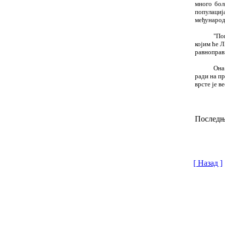
много бољ
популаци
међународ
"По
којим ће Л
равноправн
Она
ради на п
врсте је в
Последњи
[ Назад ]