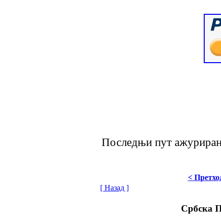
Последњи пут ажурирано
< Претхо
[ Назад ]
Србска 