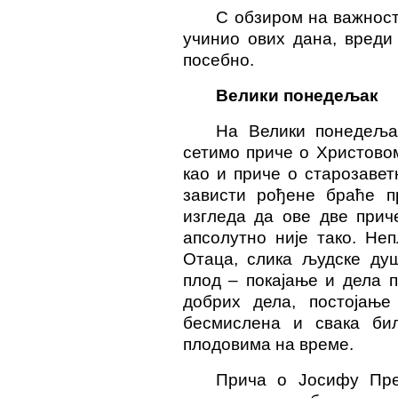
С обзиром на важност 
учинио ових дана, вреди
посебно.
Велики понедељак
На Велики понедеља
сетимо приче о Христовом
као и приче о старозаветн
зависти рођене браће п
изгледа да ове две прич
апсолутно није тако. Не
О
таца, слика људске ду
плод – покајање и дела 
добрих дела, постојање
бесмислена и свака биљ
плодовима на време.
Прича о Јосифу
Пр