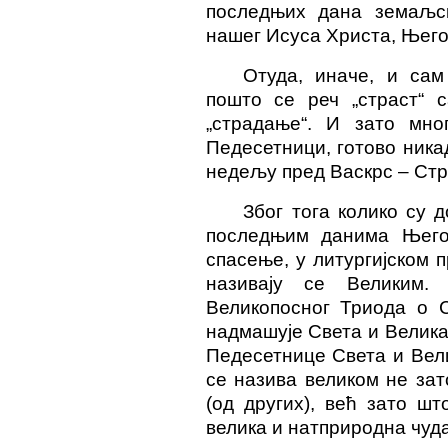
последњих дана земаљс
нашег Исуса Христа, Њего
Отуда, иначе, и са
пошто се реч „страст“ с
„страдање“. И зато мно
Педесетници, готово ник
недељу пред Васкрс – Стр
Због тога колико су д
последњим данима Њего
спасење, у литургијском
називају се Великим.
Великопосног Триода о С
надмашује Света и Велика
Педесетнице Света и Вел
се назива великом не за
(од других), већ зато ш
велика и натприродна чуд