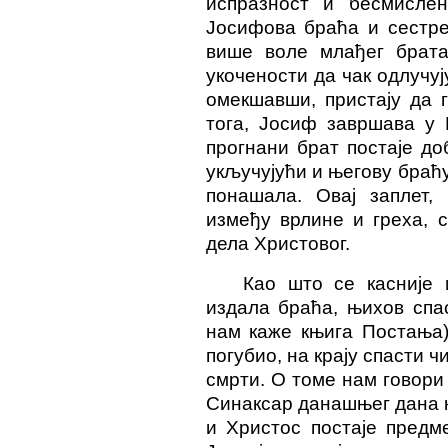
испразност и бесмислен
Јосифова
браћа и сестре
више воле млађег брата
укочености да чак одлучуј
омекшавши, пристају да г
тога, Јосиф завршава у 
прогнани брат постаје д
укључујући и његову браћу
понашала. Овај заплет, 
између врлине и греха, с
дела Христовог.
Као што се касније 
издала браћа, њихов спа
нам каже књига Постања)
погубио, на крају спасти 
смрти. О томе нам говори
Синаксар данашњег дана ка
и Христос постаје предм