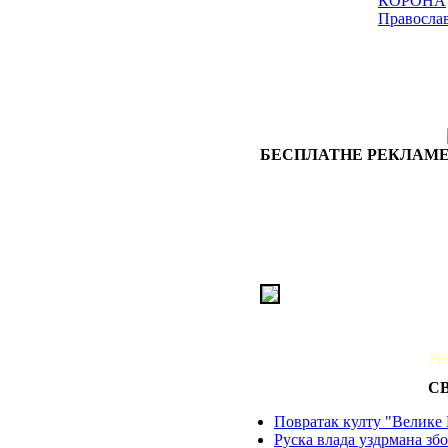
КОРОНА
Правосла
БЕСПЛАТНЕ РЕКЛАМЕ
РЕ
С
Повратак култу "Велике 
Руска влада уздрмана збо