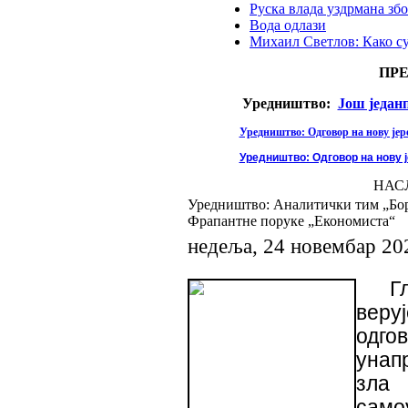
Руска влада уздрмана збо
Вода одлази
Михаил Светлов: Како с
ПР
Уредништво:
Још један
Уредништво: Одговор на нову јере
Уредништво: Одговор на нову ј
НАС
Уредништво: Аналитички тим „Борб
Фрапантне поруке „Економиста“
недеља, 24 новембар 20
Г
веру
одго
унап
зла
само