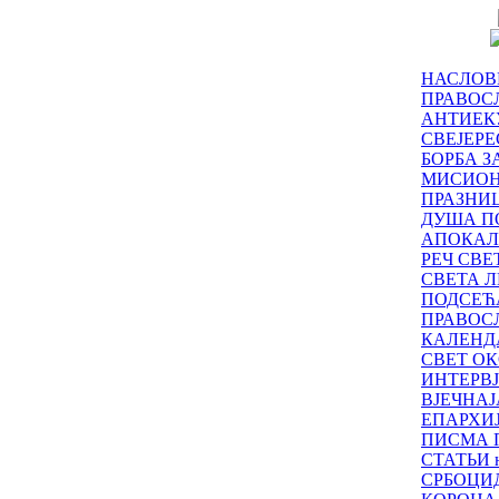
НАСЛОВ
ПРАВОСЛ
АНТИЕК
СВЕЈЕР
БОРБА З
МИСИО
ПРАЗНИ
ДУША П
АПОКАЛ
РЕЧ СВ
СВЕТА Л
ПОДСЕЋ
ПРАВОС
КАЛЕНД
СВЕТ ОК
ИНТЕРВ
ВЈЕЧНАЈ
ЕПАРХИ
ПИСМА 
СТАТЬИ н
СРБОЦИ