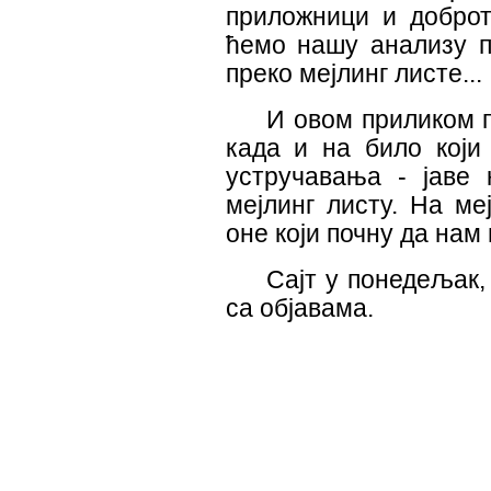
приложници и доброт
ћемо нашу анализу п
преко мејлинг листе...
И овом приликом п
када и на било који
устручавања - јаве
мејлинг листу. На ме
оне који почну да нам
Сајт у понедељак
са објавама.