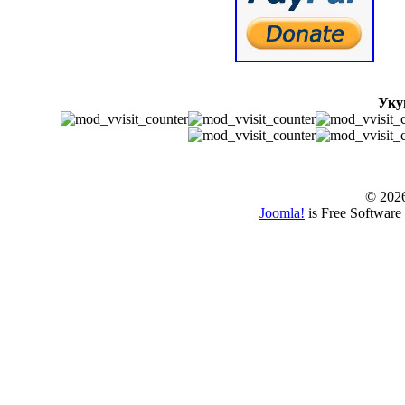
Уку
© www.borbazaver
© 202
Joomla!
is Free Software