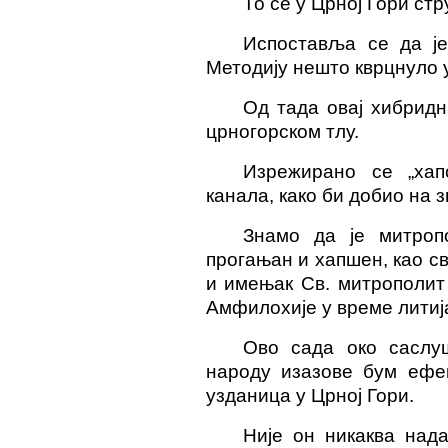
То се у Црној Гори стр
Испоставља се да ј
Методију нешто кврцнуло у
Од тада овај хибридн
црногорском тлу.
Изрежирано се „хапс
канала, како би добио на 
Знамо да је митроп
прогањан и хапшен, као с
и имењак Св. митрополит
Амфилохије у време литиј
Ово сада око саслу
народу изазове бум ефек
узданица у Црној Гори.
Није он никаква нада