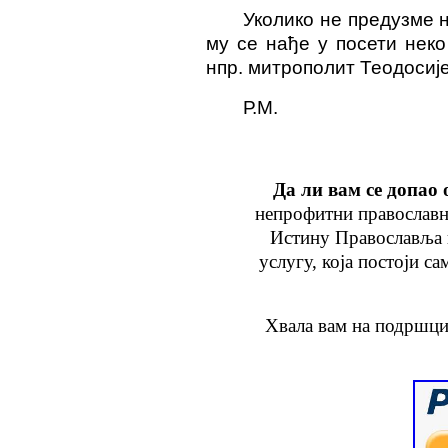
Уколико не предузме н
му се нађе у посети неко
нпр. митрополит Теодосиј
Р.М.
Да ли вам се допао 
непрофитни православн
Истину Православља
услугу
, која
постоји са
Хвала вам на подршци