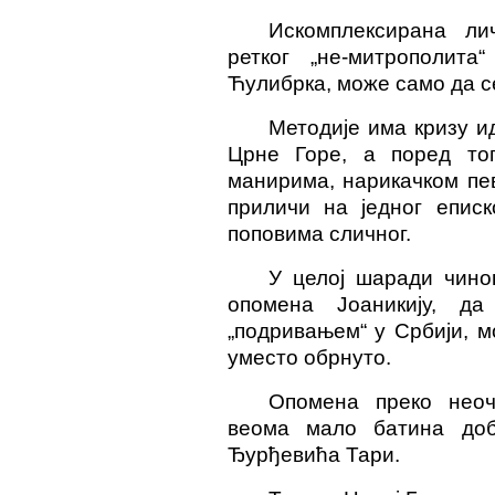
Искомплексирана ли
ретког „не-митрополита
Ћулибрка, може само да с
Методије има кризу и
Црне Горе, а поред то
манирима, нарикачком пе
приличи на једног епис
поповима сличног.
У целој шаради чино
опомена Јоаникију, д
„подривањем“ у Србији, м
уместо обрнуто.
Опомена преко неоче
веома мало батина до
Ђурђевића Тари.