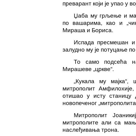
преварант који је упао у в
Џаба му грљење и ма
по вашарима, као и „чи
Мираша и Бориса.
Испада пресмешан и 
залудно му је потуцање по
То само подсећа н
Мирашеве „цркве“.
„Кукала му мајка“,
митрополит Амфилохије,
отишао у исту станицу д
новопеченог „митрополита
Митрополит Јоаник
митрополите али са мањи
наслеђивања трона.