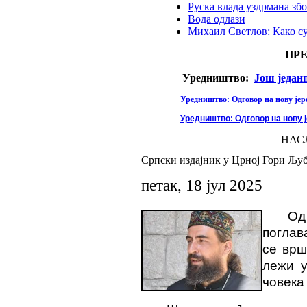
Руска влада уздрмана збо
Вода одлази
Михаил Светлов: Како с
ПР
Уредништво:
Још један
Уредништво: Одговор на нову јере
Уредништво: Одговор на нову ј
НАС
Српски издајник у Црној Гори Љу
петак, 18 јул 2025
Од
поглав
се врш
лежи у
човека