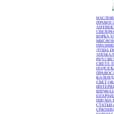
НАСЛОВ
ПРАВОСЛ
АНТИЕК
СВЕЈЕР
БОРБА З
МИСИО
ПРАЗНИ
ДУША П
АПОКАЛ
РЕЧ СВ
СВЕТА Л
ПОДСЕЋ
ПРАВОС
КАЛЕНД
СВЕТ ОК
ИНТЕРВ
ВЈЕЧНАЈ
ЕПАРХИ
ПИСМА 
СТАТЬИ н
СРБОЦИ