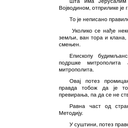
Шта има Јерусалим
Војводином, отприлике је 
То је неписано правил
Уколико се нађе нек
земљи, ван тора и клана, 
смењен.
Епископу будимљанс
подршке митрополита 
митрополита.
Овај потез промиц
правда тобож да је то 
превирања, па да се не ст
Равна част од стра
Методију.
У суштини, потез прав