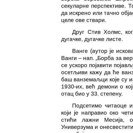
секуларне перспективе. То
да искрено или тачно обја
целе ове ствари.
Друг Стив Холмс, ког
дугачке, дугачке листе.
Ванге
(аутор је исков
Ванги – нап. „Борба за вер
се ускоро појавити појављ
осетљиви кажу да ће ван
баш ванземаљци које су 
1930-их, већ демони о кој
отац био у 33. степену.
Подсетимо читаоце 
који је направио око чет
стићи лажни Месија, о
Универзума и онесвестит