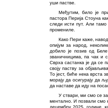
уши пастве.
Међутим, било је пр
пастора Перија Стоуна как
следи исти пут. Али тамо 
промениле.
Како Пери каже, навод
опијум
за народ
, неколик
добило је позив од Беле
званичницима, па чак и 
Сврха састанка је да се 
своју паству за објављи
То јест, биће нека врста 
морају да осигурају да љу
да наставе да иду на поса
У ствари, ми смо се з
ментално. И позвали смо 
децембру 2025. године, к