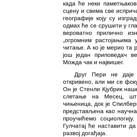
када ће неки паметњаков
сцену и свима све испричат
географије коју су изгр
одмах ће се срушити у гл
вероватно прилично из
„огромним растојањима у
читање. А ко је мерио та
још један приповедач ве
Можда чак и највишег.
Друг Пери не даје
откривено, али ми се фок
Он је Стенли Кјубрик наш
слетање на Месец, шт
чињеница, док је Спилберг
представљена као научна
проучићемо социологију
Гулчатај ће наставити д
развој догађаја.