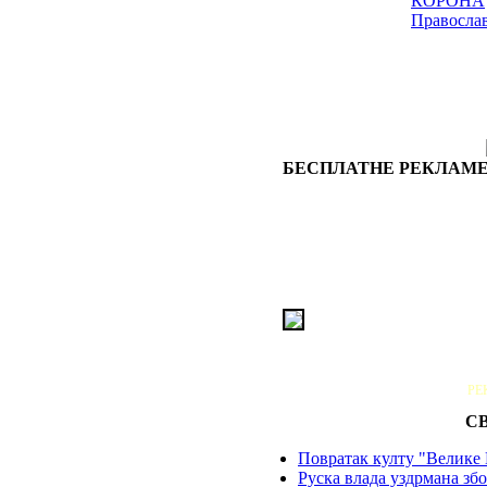
КОРОНА
Правосла
БЕСПЛАТНЕ РЕКЛАМЕ
РЕ
С
Повратак култу "Велике 
Руска влада уздрмана збо