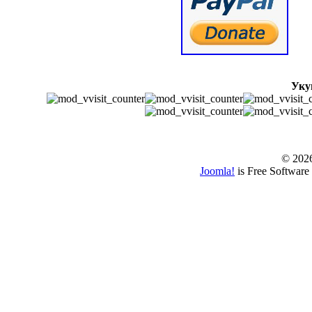
Уку
© www.borbazaver
© 202
Joomla!
is Free Software