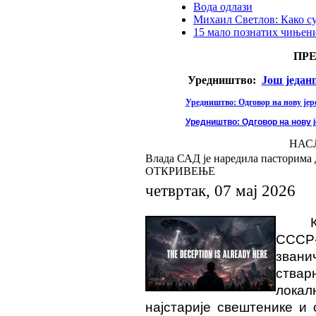
Вода одлази
Михаил Светлов: Како с
15 мало познатих чињени
ПР
Уредништво:
Још један
Уредништво: Одговор на нову јере
Уредништво: Одговор на нову ј
НАС
Влада САД је наредила пасторима 
ОТКРИВЕЊЕ
четвртак, 07 мај 2026
СССР-
звани
ствар
локал
најстарије свештенике и