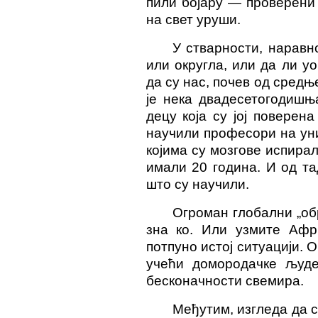
пили бојару — проверени 
на свет уруши.
У стварности, наравн
или округла, или да ли у
да су нас, почев од средњ
је нека двадесетогодишњ
децу која су јој поверен
научили професори на уни
којима су мозгове испирал
имали 20 година. И од та
што су научили.
Огроман глобални „обр
зна ко. Или узмите Афр
потпуно истој ситуацији.
учећи домородачке људе
бесконачности свемира
.
Међутим, изгледа да с