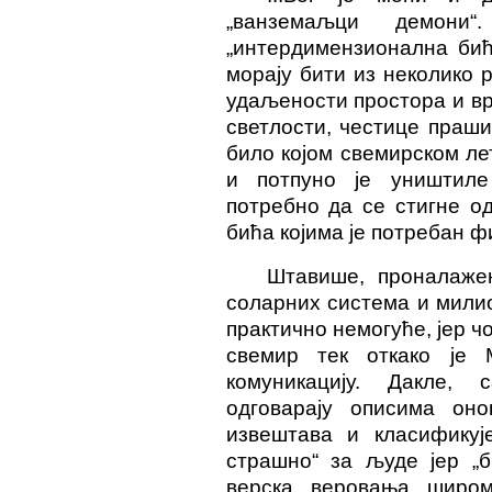
„ванземаљци демон
„интердимензионална бића
морају бити из неколико 
удаљености простора и вре
светлости, честице праш
било којом свемирском л
и потпуно је уништил
потребно да се стигне од
бића којима је потребан ф
Штавише, проналаже
соларних система и мили
практично немогуће, јер ч
свемир тек откако је 
комуникацију. Дакле,
одговарају описима оно
извештава и класификуј
страшно“ за људе јер „
верска веровања широм