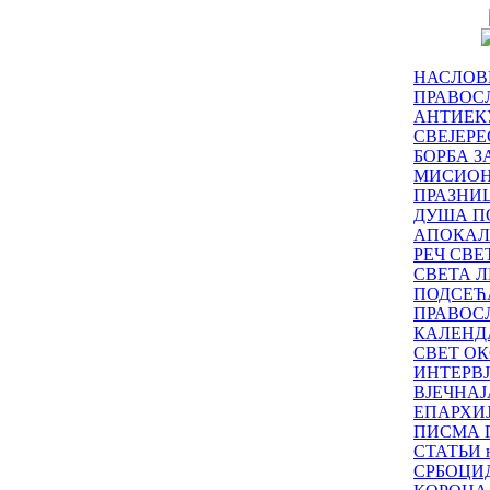
НАСЛОВ
ПРАВОСЛ
АНТИЕК
СВЕЈЕР
БОРБА З
МИСИО
ПРАЗНИ
ДУША П
АПОКАЛ
РЕЧ СВ
СВЕТА Л
ПОДСЕЋ
ПРАВОС
КАЛЕНД
СВЕТ ОК
ИНТЕРВ
ВЈЕЧНАЈ
ЕПАРХИ
ПИСМА 
СТАТЬИ н
СРБОЦИ