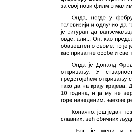
за свој нови филм о мали
Онда, негде у фебр
телевизији и одлучио да 
је сигуран да ванземаљц
овде, али... Он, као пред
обавештен о овоме; то је
као приватне особе и све т
Онда је Доналд Фред
откривању. У стварно
предстојећем откривању св
тако да на крају крајева,
10 година, и ја му не ве
горе наведеним, његове ре
Коначно, још један по
славних, већ обичних људи
...Бог је мени и 