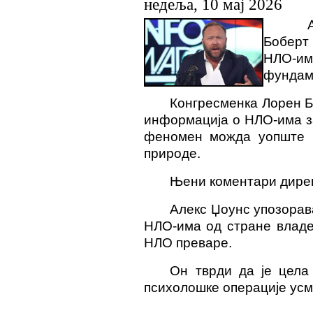
недеља, 10 мај 2026
А
Боберт
НЛО-
фундам
Конгресменка
Лорен Б
информација о НЛО-има з
феномен можда уопште н
природе.
Њени коментари дирек
Алекс Џоунс упозорав
НЛО-има од стране владе
НЛО преваре.
Он тврди да је цела
психолошке операције усм