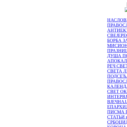
НАСЛОВ
ПРАВОСЛ
АНТИЕК
СВЕЈЕР
БОРБА З
МИСИО
ПРАЗНИ
ДУША П
АПОКАЛ
РЕЧ СВ
СВЕТА Л
ПОДСЕЋ
ПРАВОС
КАЛЕНД
СВЕТ ОК
ИНТЕРВ
ВЈЕЧНАЈ
ЕПАРХИ
ПИСМА 
СТАТЬИ н
СРБОЦИ