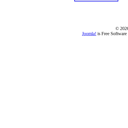
© www.borbazaver
© 202
Joomla!
is Free Software