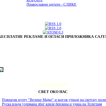
КОРОНА
Православни цитати - СЛИКЕ
БЕСПЛАТНЕ РЕКЛАМЕ И ОГЛАСИ ПРИЛОЖНИКА САЈТ
РЕКЛАМЕ И ОГЛАСИ
СВЕТ ОКО НАС
Повратак култу "Велике Мајке" и његов утицај на светску пол
Руска влада уздрмана због кризе бензина и удара на Телеграм