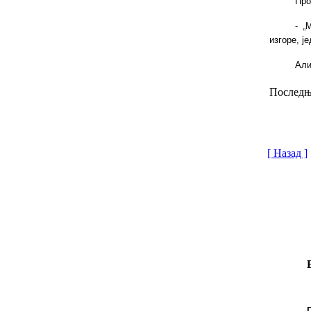
Про
-
„М
изгоре, ј
Али
Последњи
[ Назад ]