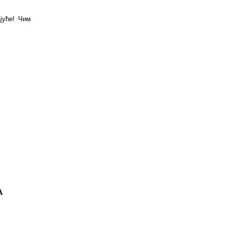
јуће! Чим
А