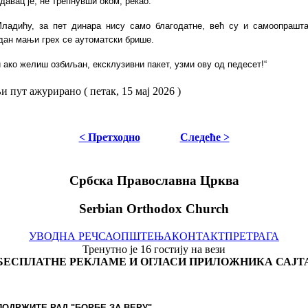
давац је, не трепнувши оком, рекао:
ладићу, за пет
динара
нису само благо
датне
, већ су и самоопрашта
едан мањи грех се аутоматски брише.
 ако жели
ш
озбиљан
,
ексклузивни
пакет, узми о
в
у
од
педесет!“
 пут ажурирано ( петак, 15 мај 2026 )
< Претходно
Следеће >
Србска Православна Црква
Serbian Orthodox Church
УВОДНА РЕЧ
САОПШТЕЊА
КОНТАКТ
ПРЕТРАГА
Тренутно је 16 гостију на вези
БЕСПЛАТНЕ РЕКЛАМЕ И ОГЛАСИ ПРИЛОЖНИКА САЈТ
ПОДРЖИТЕ РАД "БОРБЕ
ЗА ВЕРУ"