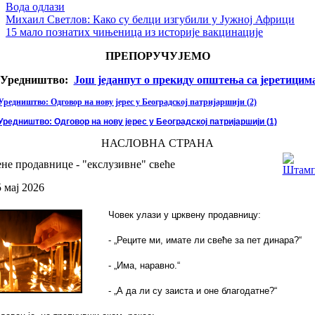
Вода одлази
Михаил Светлов: Како су белци изгубили у Јужној Африци
15 мало познатих чињеница из историје вакцинације
ПРЕПОРУЧУЈЕМО
Уредништво:
Још једанпут о прекиду општења са јеретицим
Уредништво: Одговор на нову јерес у Београдској патријаршији (2)
Уредништво: Одговор на нову јерес у Београдској патријаршији (1)
НАСЛОВНА СТРАНА
не продавнице - "екслузивне" свеће
5 мај 2026
Човек улази у црквену продавницу:
-
„Реците ми, имате ли свеће за пет
динара
?“
-
„
Има, наравно
.“
-
„А да ли су заиста
и оне
благодатне?“