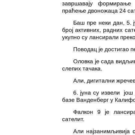
завршавају формирање
праћење двоножаца 24 сат
Баш пре неки дан, 5. 
број активних, радних са
укупно су лансирали преко
Поводац је достигао п
Оловка је сада видљи
слепих тачака.
Али, дигитални жрече
6. јуна су
извели
још
базе Ванденберг у Калифо
Фалкон 9 је ланси
сателит.
Али најзанимљивија с