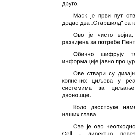
друго.
Маск је први пут от
додао два
„
Старшилд
“
сат
Ово је чисто војна
развијена за потребе Пент
Обично шифрују т
информације јавно процур
Ове ствари су дизај
копнених циљева у реа
системима за циљање 
двоношце.
Коло двоструке нам
наших глава.
Све је ово неопходно
Cell - директно пове