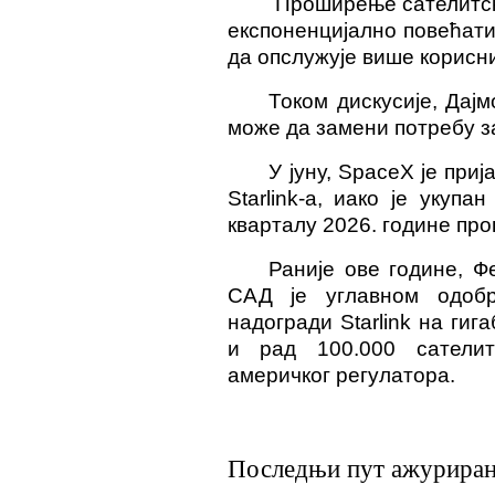
Проширење сателитске
експоненцијално повећати
да опслужује више корисн
Током дискусије, Дајм
може да замени потребу з
У јуну, SpaceX је при
Starlink-а, иако је укуп
кварталу 2026. године пр
Раније ове године, Ф
САД је углавном одоб
надогради Starlink на ги
и рад 100.000 сатели
америчког регулатора
.
Последњи пут ажурирано