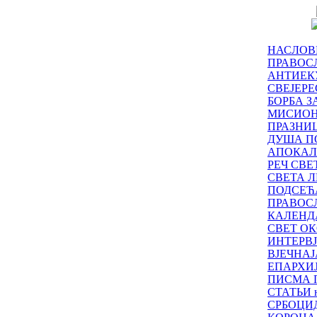
НАСЛОВ
ПРАВОСЛ
АНТИЕК
СВЕЈЕР
БОРБА З
МИСИО
ПРАЗНИ
ДУША П
АПОКАЛ
РЕЧ СВ
СВЕТА Л
ПОДСЕЋ
ПРАВОС
КАЛЕНД
СВЕТ ОК
ИНТЕРВ
ВЈЕЧНАЈ
ЕПАРХИ
ПИСМА 
СТАТЬИ н
СРБОЦИ