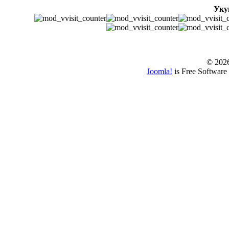
Уку
© www.borbazaver
© 202
Joomla!
is Free Software