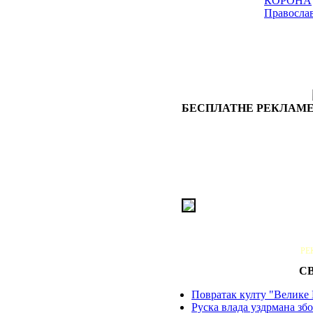
КОРОНА
Правосла
БЕСПЛАТНЕ РЕКЛАМЕ
РЕ
С
Повратак култу "Велике 
Руска влада уздрмана збо