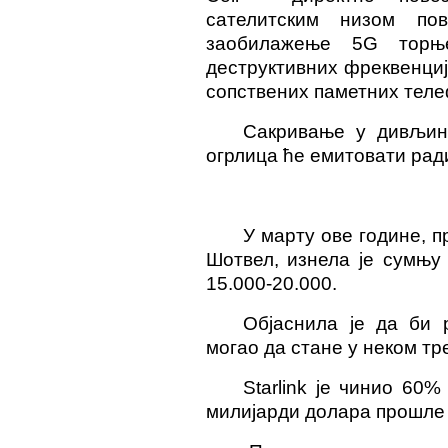
сателитским низом по
заобилажење 5G торњ
деструктивних фреквенци
сопствених паметних теле
Сакривање у дивљин
огрлица ће емитовати рад
У марту ове године, 
Шотвел,
изнела је сумњу
15.000-20.000.
Објаснила је да би 
могао да стане у неком тре
Starlink је чинио 60
милијарди долара прошле 