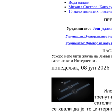
Вода одлази
Михаил Светлов: Како с
15 мало познатих чињени
ПР
Уредништво:
Још један
Уредништво: Одговор на нову јере
Уредништво: Одговор на нову ј
НАС
Ускоро неће бити жбуна на Земљи 
сателитским Интернетом -
понедељак, 08 јун 2026
Ил
тренут
сатели
се хвали да је то „интерн