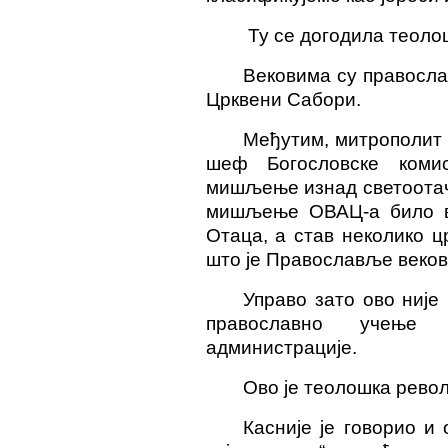
Ту се догодила теоло
Вековима су правосла
Црквени Сабори.
Међутим, митрополит 
шеф Богословске комис
мишљење изнад
светоота
мишљење О
ВАЦ
-а било 
Отаца, а став неколико ц
што је Православље веков
Управо зато ово није 
православно учење
администрације.
Ово је теолошка револ
Касније је говорио и