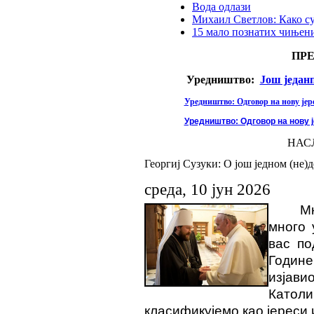
Вода одлази
Михаил Светлов: Како с
15 мало познатих чињени
ПР
Уредништво:
Још један
Уредништво: Одговор на нову јере
Уредништво: Одговор на нову ј
НАС
Георгиј Сузуки: О још једном (не
среда, 10 јун 2026
Мн
много 
вас по
Годин
изјави
Католи
класификујемо као јереси и