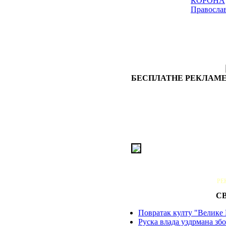
КОРОНА
Правосла
БЕСПЛАТНЕ РЕКЛАМЕ
РЕ
С
Повратак култу "Велике 
Руска влада уздрмана збо