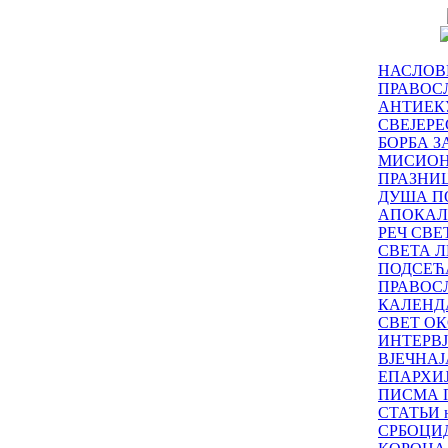
НАСЛОВ
ПРАВОСЛ
АНТИЕК
СВЕЈЕР
БОРБА З
МИСИО
ПРАЗНИ
ДУША П
АПОКАЛ
РЕЧ СВ
СВЕТА Л
ПОДСЕЋ
ПРАВОС
КАЛЕНД
СВЕТ ОК
ИНТЕРВ
ВЈЕЧНАЈ
ЕПАРХИ
ПИСМА 
СТАТЬИ н
СРБОЦИ