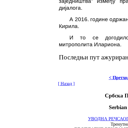
заједништва“ између пр
дијалога.
А 2016. године одржан
Кирила.
И то се догодило
митрополита Илариона.
Последњи пут ажурирано 
< Претхо
[ Назад ]
Србска 
Serbian
УВОДНА РЕЧ
САО
Тренутно