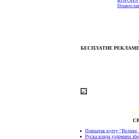
КОРОНА
Правосла
БЕСПЛАТНЕ РЕКЛАМЕ
РЕ
С
Повратак култу "Велике 
Руска влада уздрмана збо