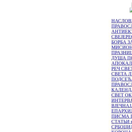
НАСЛОВ
ПРАВОСЛ
АНТИЕК
СВЕЈЕР
БОРБА З
МИСИО
ПРАЗНИ
ДУША П
АПОКАЛ
РЕЧ СВ
СВЕТА Л
ПОДСЕЋ
ПРАВОС
КАЛЕНД
СВЕТ ОК
ИНТЕРВ
ВЈЕЧНАЈ
ЕПАРХИ
ПИСМА 
СТАТЬИ н
СРБОЦИ