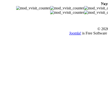
Уку
© www.borbazaver
© 202
Joomla!
is Free Software