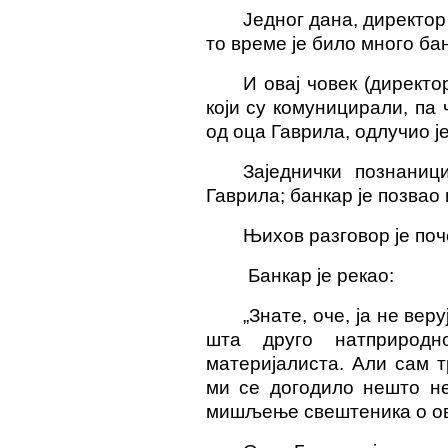
Једног дана, директор
то време је било много бан
И овај човек (директо
који су комуницирали, па
од оца Гаврила, одлучио ј
Заједнички познани
Гаврила; банкар је позвао
Њихов разговор је поч
Банкар је рекао:
„Знате, оче, ја не вер
шта друго натприродн
материјалиста. Али сам 
ми се догодило нешто не
мишљење свештеника о ово