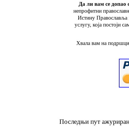
Да ли вам се допао 
непрофитни православн
Истину Православља
услугу
, која
постоји са
Хвала вам на подршци
Последњи пут ажурирано 