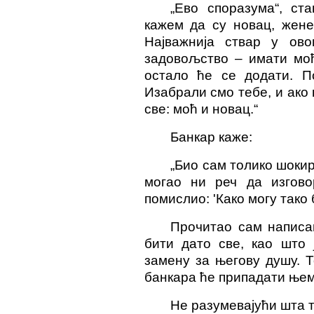
„Ево споразума“, ст
кажем да су новац, жене
Најважнија ствар у ово
задовољство – имати моћ
остало ће се
додати
. П
Изабрали смо те
бе
, и ак
све: моћ и новац.“
Банкар каже:
„Био сам толико шокир
могао ни реч да изгов
помислио: 'Како могу тако 
Прочитао сам
написа
бити дато све, као што 
замену за његову душу. Т
банкара ће припадати њем
Не разумевајући шта т