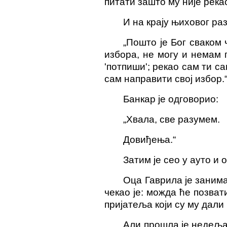
питати зашто му није река
И на крају њиховог раз
„Пошто је Бог сваком
избора, не могу и немам п
'потпиши'; рекао сам ти с
сам направити свој избор.
Банкар је одговорио:
„Хвала, све разумем.
Довиђења.“
Затим је сео у ауто и 
Оца Гаврила је занима
чекао је: можда ће позват
пријатеља који су му дали
Али прошла је недеља,