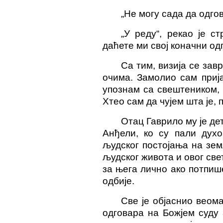
„Не могу сада да одго
„У реду“, рекао је с
даћете ми свој коначни одг
Са тим, визија се зав
очима. Замолио сам прија
упознам са свештеником,
Хтео сам да чујем шта је, 
Отац Гаврило му је де
Анђели, ко су пали духо
људског постојања на зем
људског живота и овог све
за њега лично ако потпише
одбије.
Све је објаснио веом
одговара на Божјем суду 