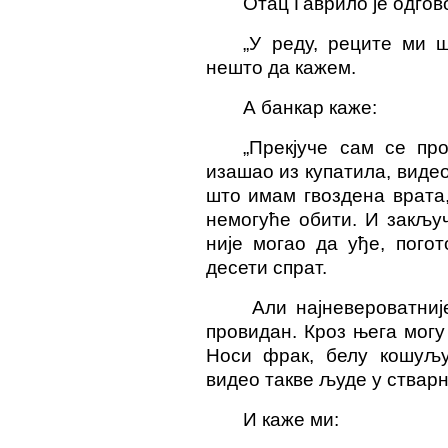
Отац Гаврило је одгов
„У реду, реците ми 
нешто да кажем.
А банкар каже:
„Прекјуче сам се про
изашао из купатила, видео
што имам гвоздена врата,
немогуће обити. И закључ
није могао да уђе, пого
десети спрат.
Али најневероватниј
провидан. Кроз њега могу
Носи фрак, белу кошуљу
видео такве људе у стварн
И каже ми: