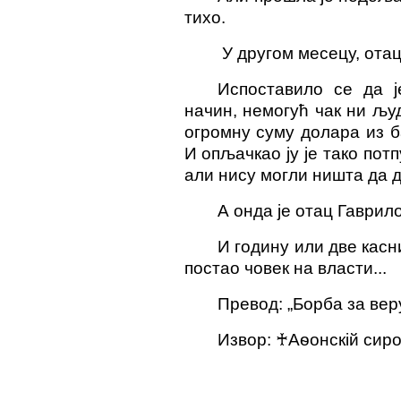
тихо.
У другом месецу, отац
Испоставило се да ј
начин, немогућ чак ни љу
огромну суму долара из б
И опљачкао ју је тако потп
али нису могли ништа да д
А онда је отац Гаврило
И годину или две касни
постао човек на власти.
..
Превод: „Борба за вер
Извор:
♰
Аѳонскій​ си