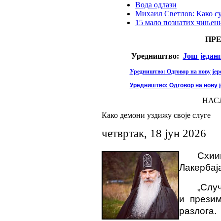
Вода одлази
Михаил Светлов: Како с
15 мало познатих чињени
ПР
Уредништво:
Још један
Уредништво: Одговор на нову јере
Уредништво: Одговор на нову ј
НАС
Како демони уздижу своје слуге
четвртак, 18 јун 2026
Схи
Лакербај
„
Случ
и прези
разлога.