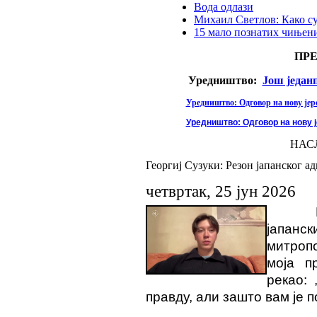
Вода одлази
Михаил Светлов: Како с
15 мало познатих чињени
ПР
Уредништво:
Још један
Уредништво: Одговор на нову јере
Уредништво: Одговор на нову ј
НАС
Георгиј Сузуки: Резон јапанског ад
четвртак, 25 јун 2026
јапан
митроп
моја п
рекао: 
правду, али зашто вам је 