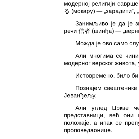
модерној религији саврше
る
(мокару) — „зарадити“, 
Занимљиво је да је 
речи
信者
(шинђа) — „верни
Можда је ово само слу
Али многима се чини 
модерног верског живота, 
Истовремено, било би
Познајем свештенике 
Јеванђељу.
Али углед Цркве ч
представници, већ они м
положаје, а ипак се пре
проповедаонице.