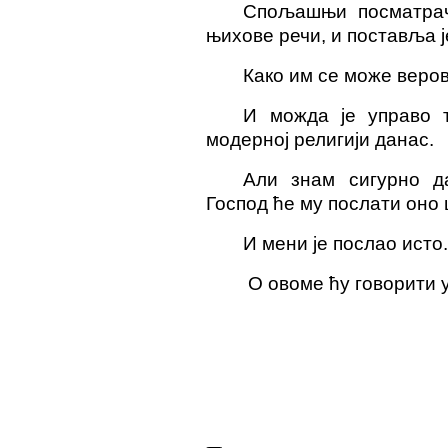
Спољашњи посматрач
њихове речи, и поставља 
Како им се може веро
И можда је управо т
модерној религији данас.
Али знам сигурно д
Господ ће му послати оно 
И мени је послао исто
О овоме ћу говорити у