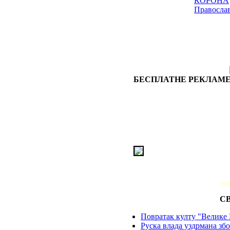
КОРОНА
Правосла
БЕСПЛАТНЕ РЕКЛАМЕ
РЕ
С
Повратак култу "Велике 
Руска влада уздрмана збо