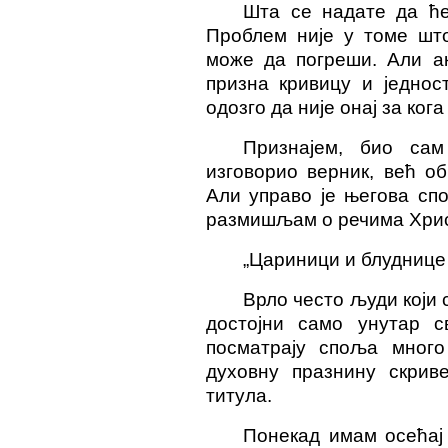
Шта се надате да ће
Проблем није у томе шт
може да погреши. Али ак
призна кривицу и једнос
одозго да није онај за ког
Признајем, био сам
изговорио верник, већ об
Али управо је његова сп
размишљам о речима Хри
„Цариници и блудниц
Врло често људи који 
достојни само унутар св
посматрају споља много
духовну празнину скрив
титула.
Понекад имам осећај