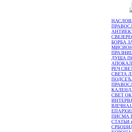
НАСЛОВ
ПРАВОСЛ
АНТИЕК
СВЕЈЕР
БОРБА З
МИСИО
ПРАЗНИ
ДУША П
АПОКАЛ
РЕЧ СВ
СВЕТА Л
ПОДСЕЋ
ПРАВОС
КАЛЕНД
СВЕТ ОК
ИНТЕРВ
ВЈЕЧНАЈ
ЕПАРХИ
ПИСМА 
СТАТЬИ н
СРБОЦИ