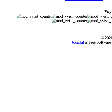
Уку
© www.borbazaver
© 202
Joomla!
is Free Software