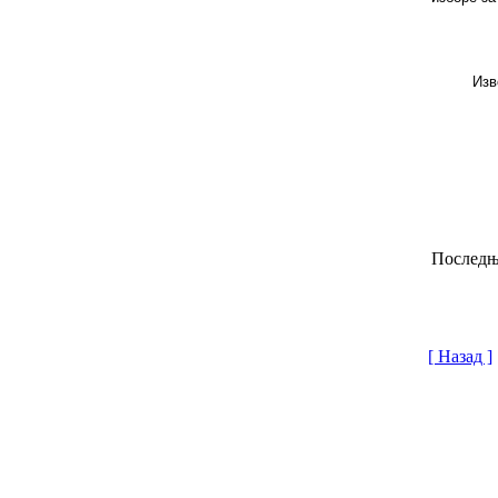
Изв
Последњи
[ Назад ]