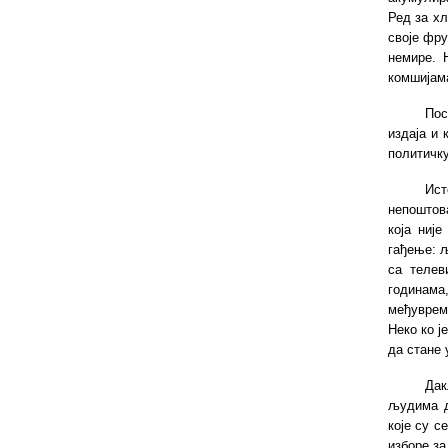
Ред за хл
своје фру
немире. 
комшијама
Пос
издаја и 
политичку
Ист
непоштов
која ниј
гађење: љ
са телев
годинама
међуврем
Неко ко ј
да стане 
Дак
људима д
које су с
изборе за