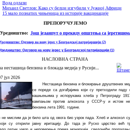
Вода одлази
Михаил Светлов: Како су белци изгубили у Јужној Африци
15 мало познатих чињеница из историје вакцинације
ПРЕПОРУЧУЈЕМО
Уредништво:
Још једанпут о прекиду општења са јеретицим
Уредништво: Одговор на нову јерес у Београдској патријаршији (2)
Уредништво: Одговор на нову јерес у Београдској патријаршији (1)
НАСЛОВНА СТРАНА
а несташица бензина и блокада медија у Русији...
07 јул 2026
Несташица бензина и блокирање друштвених мед
се пореде са догађајима који су претходили паду 
кашњењима у испорукама хлеба у Петрограду 1917
кампањом против алкохола у СССР-у и истом не
бензина лета 1991. године.
 не мислим да је било шта од овога био узрок пада. Хлеб и алкохол с
који су открили јавну иритацију. До тада је Руско царство већ т
ало ратни умор и неповерење према монархији, сведочећи пропадањ