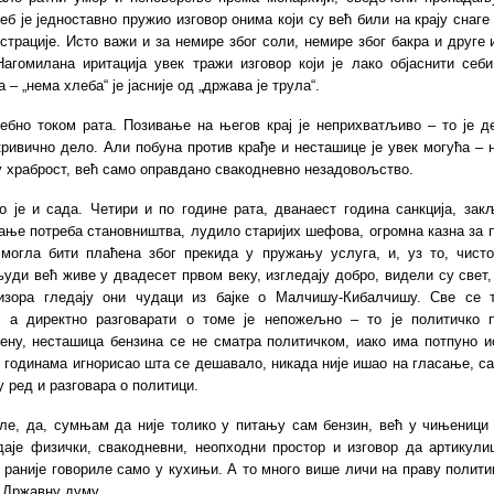
еб је једноставно пружио изговор онима који су већ били на крају снаге
страције. Исто важи и за немире због соли, немире због бакра и друге 
Нагомилана иритација увек тражи изговор који је лако објаснити себи
 – „нема хлеба“ је јасније од „држава је трула“.
ебно током рата. Позивање на његов крај је неприхватљиво – то је д
кривично дело. Али побуна против крађе и несташице је увек могућа – 
 храброст, већ само оправдано свакодневно незадовољство.
о је и сада. Четири и по године рата, дванаест година санкција, зак
ање потреба становништва, лудило старијих шефова, огромна казна за 
е могла бити плаћена због прекида у пружању услуга, и, уз то, чисто
уди већ живе у двадесет првом веку, изгледају добро, видели су свет,
изора гледају они чудаци из бајке о Малчишу-Кибалчишу. Све се 
, а директно разговарати о томе је непожељно – то је политичко 
ену, несташица бензина се не сматра политичком, иако има потпуно ис
е годинама игнорисао шта се дешавало, никада није ишао на гласање, с
у ред и разговара о политици.
ле, да, сумњам да није толико у питању сам бензин, већ у чињеници 
аје физички, свакодневни, неопходни простор и изговор да артикули
е раније говориле само у кухињи. А то много више личи на праву полити
 Државну думу.