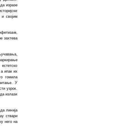
 да изразе
историјске
 и својим
ефетизам,
не захтева
ључавања,
паркирање
 естетско
 а ипак их
то гомила
питање. У
ти узрок.
ада излази
да линија
шу ствари
ку него на