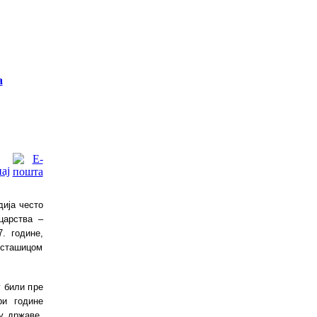
а
ија често
царства –
. године,
сташицом
у били пре
ри године
у државе.