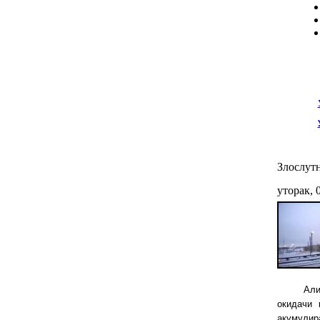
Злослутн
уторак, 
Али
окидачи 
акумулир