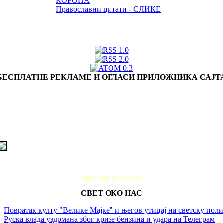
КОРОНА
Православни цитати - СЛИКЕ
БЕСПЛАТНЕ РЕКЛАМЕ И ОГЛАСИ ПРИЛОЖНИКА САЈТ
РЕКЛАМЕ И ОГЛАСИ
СВЕТ ОКО НАС
Повратак култу "Велике Мајке" и његов утицај на светску пол
Руска влада уздрмана због кризе бензина и удара на Телеграм