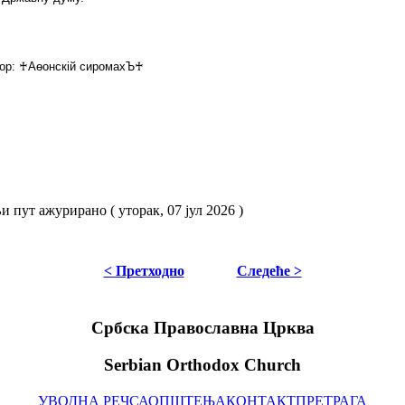
ор:
♰
Аѳонскій​ сиромахЪ
♰
 пут ажурирано ( уторак, 07 јул 2026 )
< Претходно
Следеће >
Србска Православна Црква
Serbian Orthodox Church
УВОДНА РЕЧ
САОПШТЕЊА
КОНТАКТ
ПРЕТРАГА