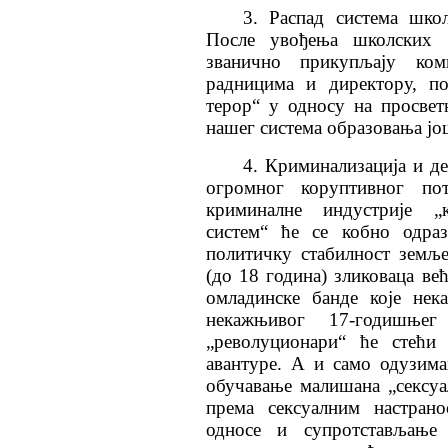
3. Распад система школ
После увођења школских „
званично прикупљају ком
радницима и директору, по
терор“ у односу на просвет
нашег система образовања јо
4. Криминализација и д
огромног коруптивног пот
криминалне индустрије „к
систем“ ће се кобно одраз
политичку стабилност земљ
(до 18 година) зликоваца ве
омладинске банде које нек
некажњивог 17-годишњег 
„револуционари“ ће стећи
авантуре. А и само одузим
обучавање малишана „сексуа
према сексуалним настран
односе и супротстављање