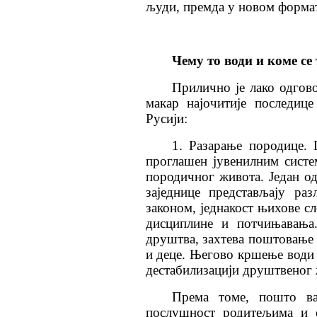
људи, премда у новом формат
Чему то води и коме се
Прилично је лако одгово
макар најочитије последице
Русији:
1. Разарање породице. 
проглашен јувенилним систе
породичног живота. Један о
заједнице представљају ра
законом, једнакост њихове с
дисциплине и потчињавања.
друштва, захтева поштовање 
и деце. Његово кршење води
дестабилизацији друштвеног 
Према томе, пошто ва
послушност родитељима и о