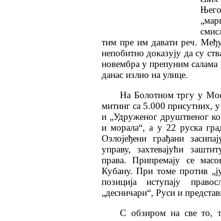
Њег
„мар
смис
тим пре им давати реч. Међ
непобитно доказују да су ств
новембра у препуним салама „
данас излио на улице.
На Болотном тргу у Мос
митинг са 5.000 присутних, 
и „Удруженог друштвеног ко
и морала“, а у 22 руска гра
Озлојеђени грађани засипа
управу, захтевајући зашт
права. Припремају се масо
Кубану. При томе против „ј
позиција иступају право
„десничари“, Руси и представ
С обзиром на све то, 