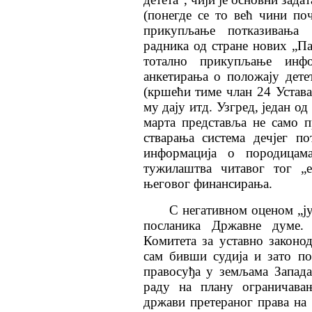
(понегде се то већ чини поч
прикупљање потказивања 
радника од стране нових „Па
тотално прикупљање инфо
анкетирања о положају дете
(кршећи тиме члан 24 Устава 
му дају итд. Узгред, један о
марта представља не само п
стварања система дечјег п
информација о породицам
тужилаштва читавог тог „е
његовог финансирања.
С негативном оценом „ју
посланика Државне думе.
Комитета за уставно законо
сам бивши судија и зато п
правосуђа у земљама Запад
раду на плану ограничава
држави претераног права н