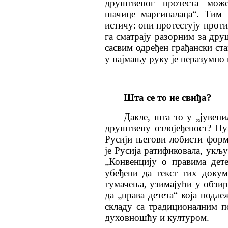
друштвеног протеста мож
шачице маргиналаца“. Тим 
истичу: они протестују проти
га сматрају разорним за дру
сасвим одређен грађански ста
у најмању руку је неразумно 
Шта се то не свиђа?
Дакле, шта то у „јувен
друштвену озлојеђеност? Ну
Русији његови лобисти фор
је Русија ратификовала, укљ
„Конвенцију о правима дет
убеђени да текст тих доку
тумачења, узимајући у обзир
да „права детета“ која подл
складу са традиционалним 
духовношћу и културом.