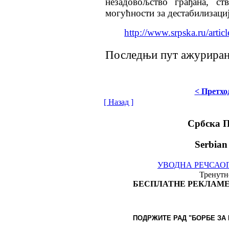
незадовољство грађана, 
могућности за дестабилизаци
http://www.srpska.ru/art
Последњи пут ажурирано
< Претхо
[ Назад ]
Србска 
Serbian
УВОДНА РЕЧ
САО
Тренутно
БЕСПЛАТНЕ РЕКЛАМЕ
ПОДРЖИТЕ РАД "БОРБЕ
ЗА