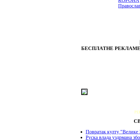
КОРОНА
Правосла
БЕСПЛАТНЕ РЕКЛАМЕ
РЕ
С
Повратак култу "Велике 
Руска влада уздрмана збо