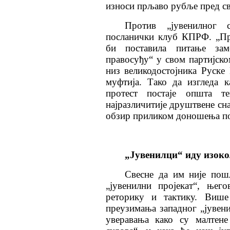
износи прљаво рубље пред св
Против „јувенилног 
посланички клуб КПРФ. „Пра
би поставила питање зам
правосуђу“ у свом партијско
низ великодостојника Руске
муфтија. Тако да изгледа 
протест постаје општа те
најразличитије друштвене сна
обзир приликом доношења по
„Јувенилци“ иду изок
Свесне да им није пош
„јувенилни пројекат“, њег
реторику и тактику. Виш
преузимања западног „јувени
уверавања како су малтене