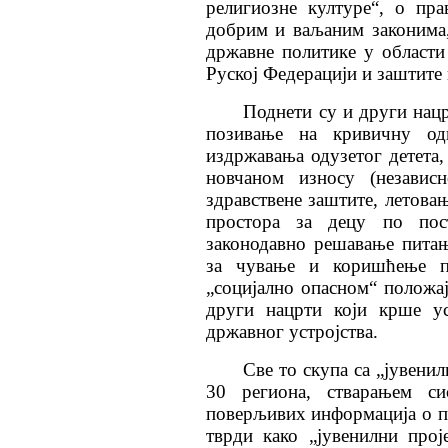
религиозне културе“, о пр
добрим и ваљаним законима
државне политике у области
Руској Федерацији и заштите
Поднети су и други нацр
позивање на кривичну од
издржавања одузетог детета
новчаном износу (независ
здравствене заштите, летова
простора за децу по пос
законодавно решавање питањ
за чување и коришћење п
„социјално опасном“ положа
други нацрти који крше ус
државног устројства.
Све то скупа са „јувени
30 региона, стварањем с
поверљивих информација о п
тврди како „јувенилни прој