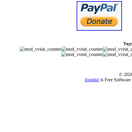
Уку
© www.borbazaver
© 202
Joomla!
is Free Software