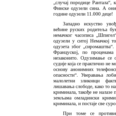
„случај породице Рантала“, 
Финске одузели сина. А он
године одузели 11.000 деце!
Западно искуство уво
већине руских родитеља бу
немачког часописа „Шпигел“
одузели у ситој Немачкој т
одузета због „сиромаштва“
Француској, по проценама
незаконито. Одузимање се 
судије која се практично не м
основу анонимних телефонс
опасности“. Уверавања лоби
малолетни зликовци факт
лишавања слободе, како то 
криминала, такође не налазе 
земљама омладински кримин
криминала, и постаје све суро
При томе се противни