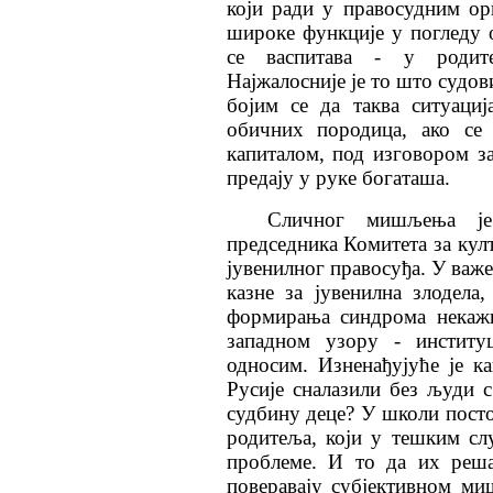
који ради у правосудним ор
широке функције у погледу о
се васпитава - у родите
Најжалосније је то што судов
бојим се да таква ситуаци
обичних породица, ако се
капиталом, под изговором з
предају у руке богаташа.
Сличног мишљења је
председника Комитета за кул
јувенилног правосуђа. У важ
казне за јувенилна злодел
формирања синдрома некажњ
западном узору - институц
односим. Изненађујуће је к
Русије сналазили без људи 
судбину деце? У школи посто
родитеља, који у тешким сл
проблеме. И то да их реша
поверавају субјективном м