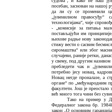
судова“, и како ће наш ју
посебан, заснован на нашој р
да ли су се променили ци
„јувенилном правосуђу“ 
технологијама“, чије спровођ
- „комисије за питања мал
постављајући им принципије
њихове радње нову законодавн
стижу вести о сасвим бесмис
сиромаштва“ или због масни
случајеви, раније ретки, дана
у свему, под другим називом 
пребледети чак и „јувенил
потребно јесу новац, кадров
Новац негде проналазе, а ст
органе“ по „међународним п
факултети. Још је преостало 
већ много тога чини без суви
Тако на пример у Држав
Федералног закона бр. 198
закон „О основним гаранција