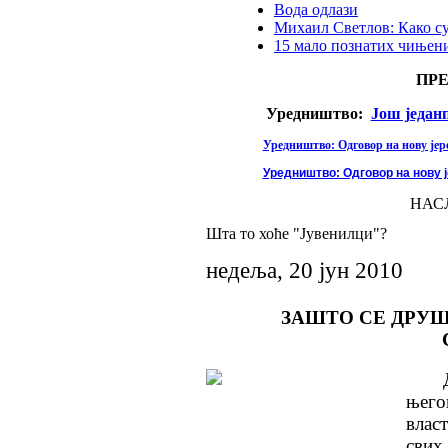
Вода одлази
Михаил Светлов: Како с
15 мало познатих чињени
ПР
Уредништво:
Још један
Уредништво: Одговор на нову јере
Уредништво: Одговор на нову ј
НАС
Шта то хоће "Јувенилци"?
недеља, 20 јун 2010
ЗАШТО СЕ ДРУШ
њего
влас
свих