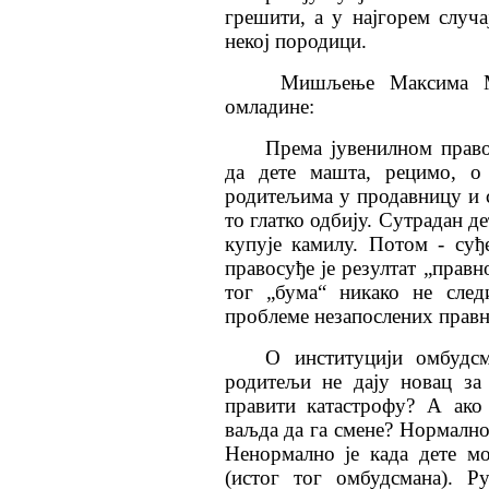
грешити, а у најгорем случа
некој породици.
Мишљење Максима Ми
омладине:
Према јувенилном право
да дете машта, рецимо, о
родитељима у продавницу и с
то глатко одбију. Сутрадан д
купује камилу. Потом - су
правосуђе је резултат „прав
тог „бума“ никако не след
проблеме незапослених правн
О институцији омбудс
родитељи не дају новац за
правити катастрофу? А ако
ваљда да га смене? Нормално 
Ненормално је када дете м
(истог тог омбудсмана). Р