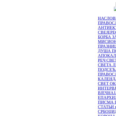
НАСЛОВ
ПРАВОСЛ
АНТИЕК
СВЕЈЕР
БОРБА З
МИСИО
ПРАЗНИ
ДУША П
АПОКАЛ
РЕЧ СВ
СВЕТА Л
ПОДСЕЋ
ПРАВОС
КАЛЕНД
СВЕТ ОК
ИНТЕРВ
ВЈЕЧНАЈ
ЕПАРХИ
ПИСМА 
СТАТЬИ н
СРБОЦИ