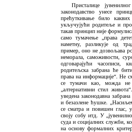
Присталице јувенилно
законодавство унесе принц
прећуткивање било каквих
укључујући родитеље и про
такав принцип није формулис
само тумачење „права дете
наметну, разликује од тра
пример, оно не дозвољава р
неморала, саможивости, сур
одговарајући часописи, 
родитељска забрана ће бит
права на информације“. Не см
се тумачи као, можда не 
„алтернативни стил живота
уведена законодавна забрана
и безазлене ћушке. „Насиље
се сматра и повишен глас, 
своју собу итд. У „јувенилн
суда и социјалних служби, ко
на основу формалних критер