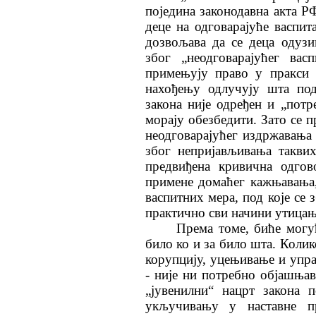
поједина законодавна акта Р
деце на одговарајуће васпит
дозвољава да се деца одуз
због „неодговарајућег вас
примењују право у пракси 
нахођењу одлучују шта под
закона није одређен и „пот
морају обезбедити. Зато се 
неодговарајућег издржавања 
због непријављивања таквих
предвиђена кривична одгов
примене домаћег кажњавања,
васпитних мера, под које се 
практично сви начини утицања
Према томе, биће могуће 
било ко и за било шта. Коли
корупцију, уцењивање и упр
- није ни потребно објашњав
„јувенилни“ нацрт закона 
укључивању у наставне п