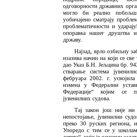
одговорности државних орга
могло би реално побољша
уобичајено сматрају пробле
проблематичности и ударај
опоравка нашег друштва и
државу.
Најзад, врло озбиљну за
изазива начин на који се све
дао Указ Б.Н. Јељцина бр. 94
стварање система јувенил
фебруара 2002. г. усвоји
измена у Федерални устав
Федерације“ којим се пр
јувенилних судова.
Тај закон још није ни
непостојање, јувенилни суд
преко 30 руских региона, 
Упоредо с тим се у школам
детета“, чији је основни зад