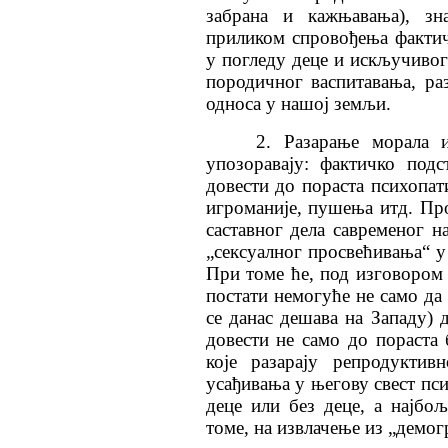
забрана и кажњавања), зн
приликом спровођења факти
у погледу деце и искључивог
породичног васпитавања, ра
односа у нашој земљи.
2. Разарање морала 
упозоравају: фактичко под
довести до пораста психопати
игроманије, пушења итд. Про
саставног дела савременог 
„сексуалног просвећивања“ у
При томе ће, под изговором 
постати немогуће не само да 
се данас дешава на Западу) д
довести не само до пораста
које разарају репродуктив
усађивања у његову свест пс
деце или без деце, а најбо
томе, на извлачење из „демог