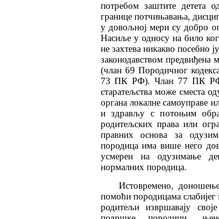
потребом заштите детета о
границе потчињавања, дисцип
у довољној мери су добро оп
Насиље у односу на било кога
не захтева никакво посебно ј
законодавством предвиђена 
(члан 69 Породичног кодекс
73 ПК РФ). Члан 77 ПК РФ 
старатељства може сместа оду
органа локалне самоуправе и
и здрављу с потоњим обр
родитељских права или огра
правних основа за одузим
породица има више него дов
усмерен на одузимање де
нормалних породица.
Истовремено, доношење
помоћи породицама слабијег и
родитељи извршавају своје
подршке породици, њен