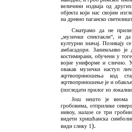
величини издваја од други
објекта који нас својим из
на древно паганско светилишт
Сматрамо да не прили
„музички спектакли“, и да
културни значај. Позивају се
амбасадори. Занимљиво је 
костимирани, обучени у тог
војне униформе и слично. У
овакав музички наступ лич
жртвоприношења код стар
жртвоприношење је и обављ
(погледати прилог из локалн
Још нешто је веома 
гробовима, отприлике север
нивоу, налазе се три гробн
видети хришћанска симболи
).
види слику 1