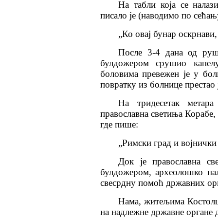
На табли која се налаз
писало је (наводимо по сећањ
„Ко овај бунар оскрнави,
После 3-4 дана од руш
булдожером срушио капелу
боловима превежен је у болн
повратку из болнице престао ј
На тридесетак метара
православна светиња Корабе,
где пише:
„Римски град и војнички
Док је православна с
булдожером, археолошко на
свесрдну помоћ државних орг
Нама, житељима Костолца
на надлежне државне органе 