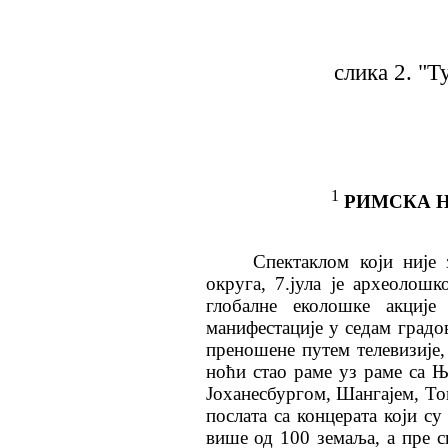
слика 2. "
1
РИМСКА Н
Спектаклом који није 
округа, 7.јула је археолош
глобалне еколошке акције
манифестације у седам градо
преношене путем телевизије,
ноћи стао раме уз раме са 
Јоханесбургом, Шангајем, Ток
послата са концерата који с
више од 100 земаља, а пре с