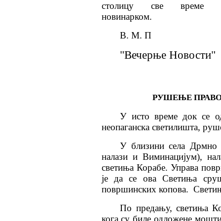
столицу све време д
новинарком.
В. М. П
"Вечерње Новости"
РУШЕЊЕ ПРАВ
У исто време док се о
неопаганска светилишта, руш
У близини села Дрмно 
налази и Виминацијум), нал
светиња Корабе. Управа пов
је да се ова Светиња сру
површинских копова.
Светињ
По предању, светиња Ко
кога су биле одложене мошти