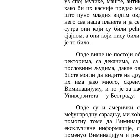
уз спој музике, маште, анти
како би их касније предао м
што пуно младих видим овд
него сва наша планета и ја с
сутра они који су били рећ
сјајном, а они који нису бил
је то било.
Овде више не постоји об
ректорима, са деканима, с
пословним људима, дакле ов
бисте могли да видите на др
их има јако много, скре
Виминацијуму, и то је за на
Универзитета
у Београду.
Овде су и амерички ст
међународну сарадњу, ми хоћ
помогну томе да Виминаци
ексклузивне информације, 
поменуо Виминацијум и река