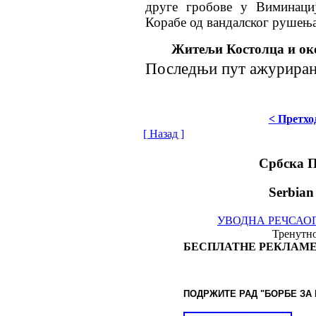
друге гробове у Виминациј
Корабе од вандалског рушења
Житељи Костолца и о
Последњи пут ажурирано
< Претхо
[ Назад ]
Србска 
Serbian
УВОДНА РЕЧ
САО
Тренутно
БЕСПЛАТНЕ РЕКЛАМЕ
ПОДРЖИТЕ РАД "БОРБЕ
ЗА