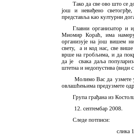
Тако да све ово што се 
још и невиђено светогрђе,
представља као културни дога
Главни организатор и и
Миомир Кораћ, има намеру
организује на још вишем н
свету,
а и код нас, све више
врше на гробљима, и да пок
да је
свака даља популариз
штетна и недопустива (види с
Молимо Вас да
узмете
овлашћењима предузмете одр
Група грађана из Костол
12. септембар 2008.
Следе потписи:
слика 1.