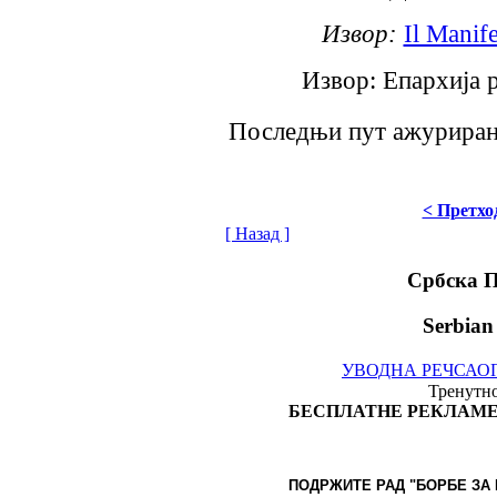
Извор:
Il Manif
Извор: Епархија раш
Последњи пут ажурирано
< Претхо
[ Назад ]
Србска 
Serbian
УВОДНА РЕЧ
САО
Тренутно
БЕСПЛАТНЕ РЕКЛАМЕ
ПОДРЖИТЕ РАД "БОРБЕ
ЗА