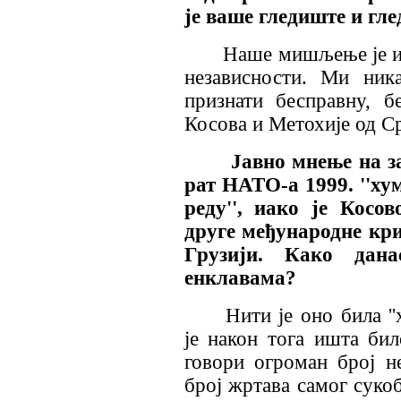
је ваше гледиште и гл
Наше мишљење је ис
независности. Ми ник
признати бесправну, б
Косова и Метохије од Ср
Јавно мнење на за
рат НАТО-а 1999. ''хума
реду'', иако је Косо
друге међународне кри
Грузији. Како дан
енклавама?
Нити је оно била ''
је након тога ишта било
говори огроман број н
број жртава самог суко