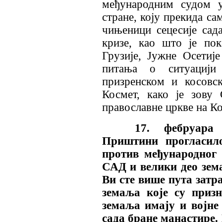
међународним судом у
стране, коју прекида са
чињеници сецесије сад
кризе, као што је пок
Грузије, Јужне Осетиј
питања о ситуацији
призренском и косовск
Космет, како је зову 
православне цркве на Ко
17. фебруара
Приштини прогласило 
против међународног 
САД и велики део зем
Ви сте више пута затр
земаља које су призн
земаља имају и војне
сада бране манастире. 