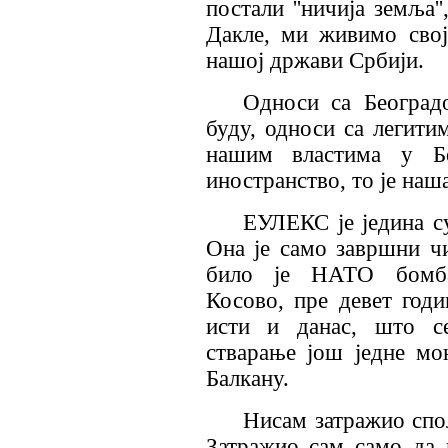
постали ''ничија земља'
Дакле, ми живимо свој
нашој држави Србији.
Односи са Београд
буду, односи са легити
нашим властима у Бе
иностранство, то је наш
ЕУЛЕКС је једина с
Она је само завршни чи
било је НАТО бомба
Косово, пре девет годи
исти и данас, што се
стварање још једне мо
Балкану.
Нисам затражио спо
Затражио сам само да в