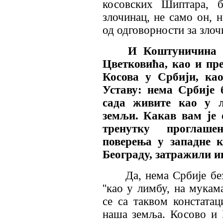
косовских Шиптара, 
злочинац, не само он, н
од одговорности за злочи
И Коштуничина в
Цветковића, као и пр
Косова у Србији, ка
Уставу: нема Србије 
сада живите као у л
земљи. Какав вам је 
тренутку проглаше
поверења у западне к
Београду, затражили ин
Да, нема Србије бе
''као у лимбу, на мукам
се са таквом констатац
наша земља. Косово и 