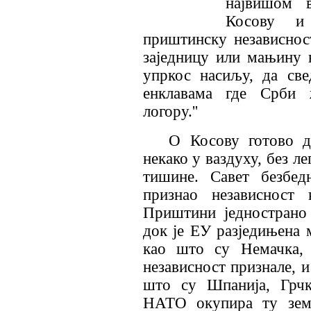
највишом 
Косову и 
приштинску независност
заједницу или мањину 
упркос насиљу, да св
енклавама где Срби 
логору.''
О Косову готово д
некако у ваздуху, без ле
тишине. Савет безбед
признао независност
Приштини једнострано
док је ЕУ разједињена
као што су Немачка, 
независност признале, и
што су Шпанија, Грчк
НАТО окупира ту земљ