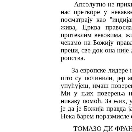
Апсолутно не прихв
нас претворе у некакве
посматрају као ''индиј
жива, Црква правосла
протеклим вековима, ж
чекамо на Божију правд
преци, све док она није
ропства.
За европске лидере 
што су починили, јер а
упућујеш, имаш повере
Ми у њих поверења н
никаву помоћ. За њих, у
је да је Божија правда 
Нека барем поразмисле 
ТОМАЗО ДИ ФРА