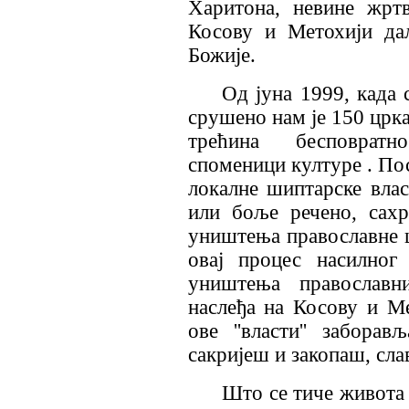
Харитона, невине жрт
Косову и Метохији да
Божије.
Од јуна 1999, када
срушено нам је 150 црка
трећина бесповрат
споменици културе . Пос
локалне шиптарске влас
или боље речено, сахр
уништења православне ц
овај процес насилног
уништења православни
наслеђа на Косову и Ме
ове ''власти'' забора
сакријеш и закопаш, сла
Што се тиче живота 