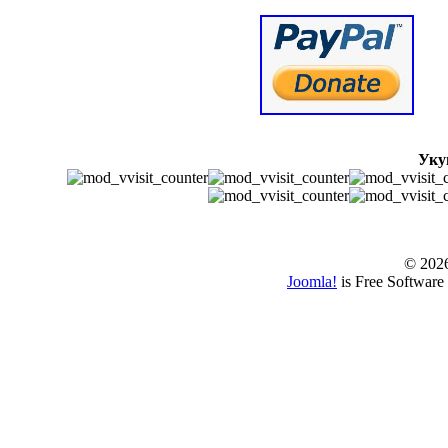
Уку
© www.borbazaver
© 202
Joomla!
is Free Software