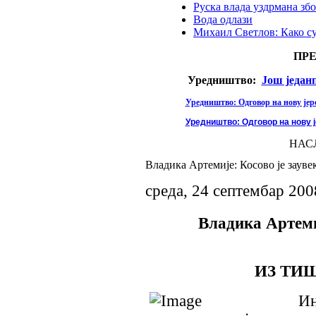
Руска влада уздрмана збо
Вода одлази
Михаил Светлов: Како с
ПР
Уредништво:
Још један
Уредништво: Одговор на нову јере
Уредништво: Одговор на нову ј
НАС
Владика Артемије: Косово је зауве
среда, 24 септембар 200
Владика Артемиј
ИЗ ТИ
Интерв