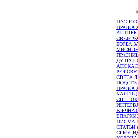
НАСЛОВ
ПРАВОСЛ
АНТИЕК
СВЕЈЕР
БОРБА З
МИСИО
ПРАЗНИ
ДУША П
АПОКАЛ
РЕЧ СВ
СВЕТА Л
ПОДСЕЋ
ПРАВОС
КАЛЕНД
СВЕТ ОК
ИНТЕРВ
ВЈЕЧНАЈ
ЕПАРХИ
ПИСМА 
СТАТЬИ н
СРБОЦИ