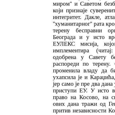
миром'' и Саветом безб
који признаје суверени
интегритет. Дакле, атл
''хуманитарног'' рата кр
терену бесправни орг
Београда и у исто вр
ЕУЛЕКС мисија, кој
имплементира (читај:
одобрена у Савету б
распореди по терену. 
променила владу да б
ухапсила је и Караџића,
јер само је пре два дан
приступи ЕУ. У исто в
право на Косово, на св
ових дана тражи од Ге
притив независности Ко