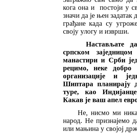
кога она и постоји у св
значи да је њен задатак 
грађане када су угрож
своју улогу и изврши.
Настављате да 
српском заједницом
манастири и Срби јед
рецимо, неке добро
организације и јед
Шиптара планирају д
туре, као Индијанц
Какав је ваш апел ев
Не, нисмо ми никак
народ. Не признајемо д
или мањина у својој др