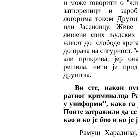
и може говорити о ''жи
затвореници и заро
логорима током Другог
или Јасеновцу. Живе 
лишени свих људских 
живот до слободе крета
до права на сигурност. 
али прикрива, јер он
решила, нити је прид
друштва.
Ви сте, након п
ратног криминалца Ра
у униформи'', како га
Понте затражили да се 
као и ко је био и ко ј
Рамуш Харадинај,