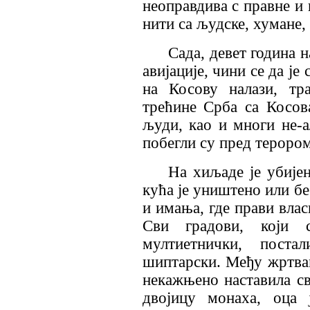
неоправдива с правне и 
нити са људске, хумане,
Сада, девет година 
авијације, чини се да је 
на Косову налази, тр
трећине Срба са Косов
људи, као и многи не-а
побегли су пред терором
На хиљаде је убије
кућа је уништено или бе
и имања, где прави влас
Сви градови, који 
мултиетнички, поста
шиптарски. Међу жртвам
некажњено наставила с
двојицу монаха, оца 