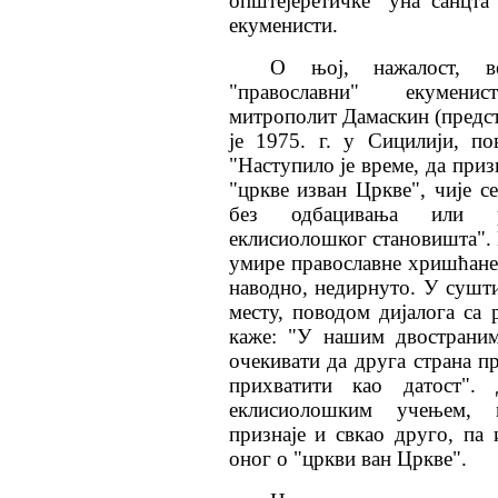
општејеретичке "уна санцта
екуменисти.
О њој, нажалост, в
"православни"
екуменист
митрополит Дамаскин (предст
је 1975. г. у Сицилији, п
"Наступило је време, да приз
"цркве изван Цркве", чије с
без одбацивања или ре
еклисиолошког становишта". 
умире православне хришћане
наводно, недирнуто. У суштин
месту, поводом дијалога са
каже: "У нашим двостраним
очекивати да друга страна пр
прихватити као датост". 
еклисиолошким
учењем,
признаје и свкао друго, па 
оног о "цркви ван
Цркве".