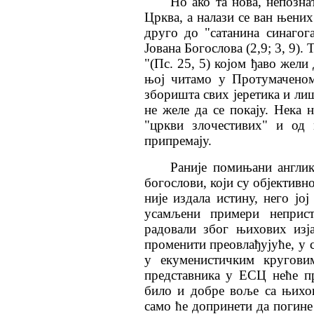
Но ако та нова, непозна
Црква, а налази се ван њени
друго до "сатанина синагог
Јована Богослова (2,9; 3, 9).
"(Пс. 25, 5) којом ђаво жел
њој читамо у Протумаченом
зборишта свих јеретика и лиш
не желе да се покају. Нека 
"цркви злочестивих" и од 
припремају.
Раније помињани англик
богослови, који су објективн
није издала истину, него јој
усамљени примери неприс
радовали због њихових изј
променити преовлађујуће, у
у екуменистичким кругови
представника у ЕСЦ неће пр
било и добре воље са њихов
само ће допринети да погин