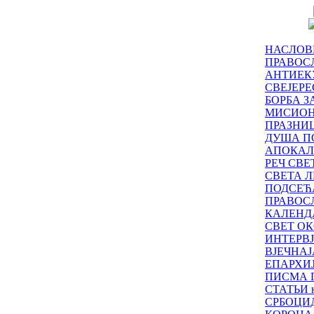
НАСЛОВ
ПРАВОСЛ
АНТИЕК
СВЕЈЕР
БОРБА З
МИСИО
ПРАЗНИ
ДУША П
АПОКАЛ
РЕЧ СВ
СВЕТА Л
ПОДСЕЋ
ПРАВОС
КАЛЕНД
СВЕТ ОК
ИНТЕРВ
ВЈЕЧНАЈ
ЕПАРХИ
ПИСМА 
СТАТЬИ н
СРБОЦИ