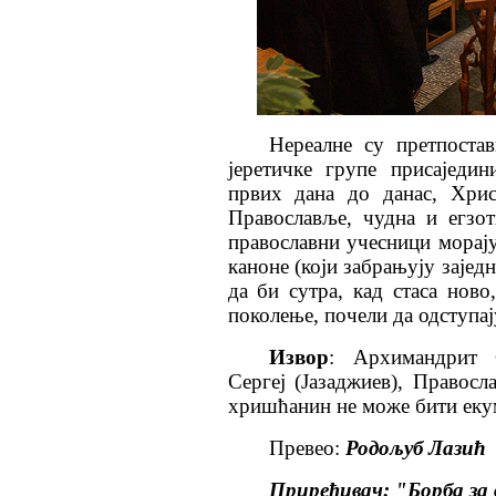
Нереалне су претпостав
јеретичке групе присаједин
првих дана до данас, Хрис
Православље, чудна и егзо
православни учесници морају
каноне (који забрањују зајед
да би сутра, кад стаса нов
поколење, почели да одступај
Извор
: Архимандрит 
Сергеј (Јазаджиев), Правос
хришћанин не може бити екум
Превео:
Родољуб Лазић
Приређивач: "Борба за 