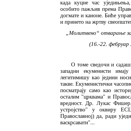
када куцне час уједињења,
особито пажљив према Право
догмате и каноне. Биће упра
и принето на жртву свеопште
„Молитвено“ отварање з
(16.-22. фебруар
О томе сведочи и садаш
западни екуменисти имају
легитимишу као једини носи
такве. Екуменистички часопис
посматрају само као истори
осталим "црквама" и Правос
вредност. Др. Лукас Фишер
устројство" у оквиру ЕС
Православној) да, ради ује
васкрсавати"...