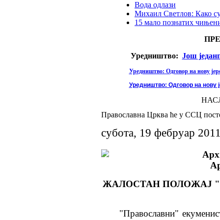
Вода одлази
Михаил Светлов: Како с
15 мало познатих чињени
ПР
Уредништво:
Још један
Уредништво: Одговор на нову јере
Уредништво: Одговор на нову ј
НАС
Православна Црква ће у ССЦ пост
субота, 19 фебруар 201
Арх
Ар
ЖАЛОСТАН ПОЛОЖАЈ 
"Православни" екуменист