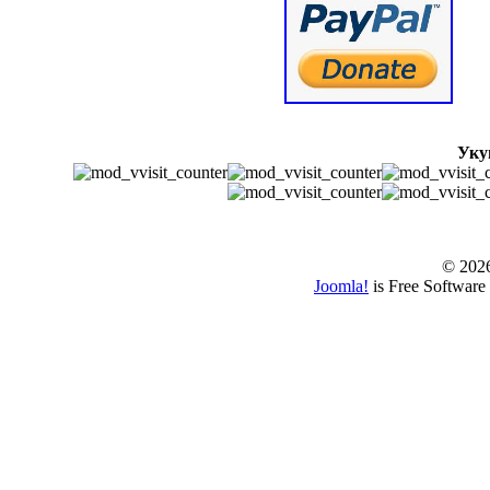
Уку
© www.borbazaver
© 202
Joomla!
is Free Software