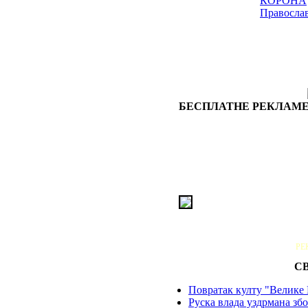
КОРОНА
Правосла
БЕСПЛАТНЕ РЕКЛАМЕ
РЕ
С
Повратак култу "Велике 
Руска влада уздрмана збо