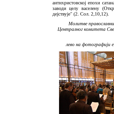
антихристовској епохи сатан
заводи целу васелену (Откр
дејствује" (2. Сол. 2,10,12).
Молитве православни
Централног комитета Све
лево на фотографији
е