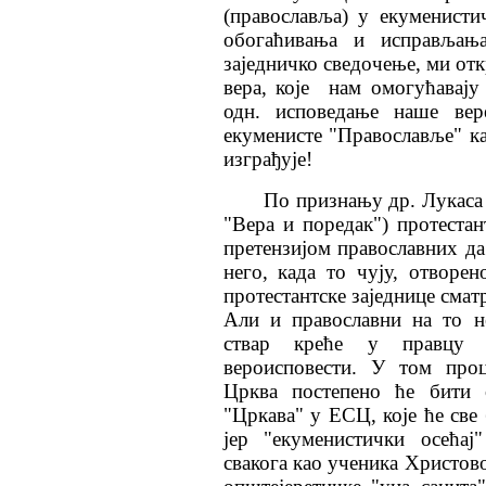
(православља) у екуменист
обогаћивања и исправљањ
заједничко сведочење, ми от
вера, које
на
м
омогућавају 
одн. исповедање наше вере
екуменисте "Православље" ка
изграђује!
По признању др. Лукаса
"Вера и поредак") протеста
претензијом православних да
него, када то чују, отворен
протестантске заједнице смат
Али и православни на то н
ствар креће у правцу п
вероисповести. У том проц
Црква постепено ће бити 
"Цркава" у ЕСЦ, које ће све 
јер "екуменистички осећај
свакога као ученика Христово