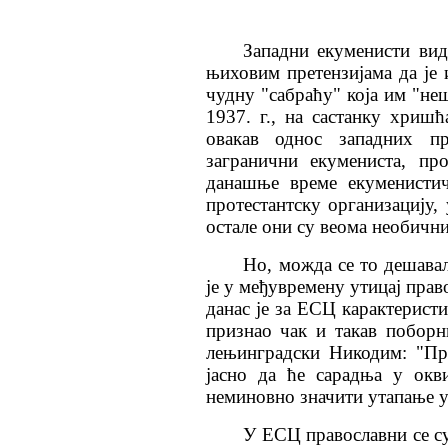
Западни екуменисти вид
њиховим претензијама да је 
чудну "сабраћу" која им "не
1937. г., на састанку хриш
овакав однос западних пр
загранични екумениста, пр
данашње време екуменистич
протестантску организацију, 
остале они су веома необични
Но, можда се то дешава
је у међувремену утицај пра
данас је за ЕСЦ карактеристи
признао чак и такав побор
лењинградски Никодим: "Пр
јасно да ће сарадња у ок
неминовно значити утапање у
У
ЕСЦ православни се с