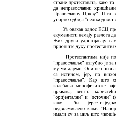
стране протестаната, како 
да неправославни хришћани
Православну Цркву". Шта в
упорно одбија "неопходност 
Уз овакав однос ЕСЦ пр
екуменисти немају разлога да
Њих други удостојавају са
приопште духу протестантизма
Протестантима није п
"православље" изгубио је за
му ми дајемо. Они не признај
са истином, јер, по њихо
"православља". Кар што с
колебања монофизитске зај
црквама, вешто користе
"оријентални" и "источни" (
како
би
јерес
изједна
недвосмислено каже: "Напо
имали су за циљ што чвршће