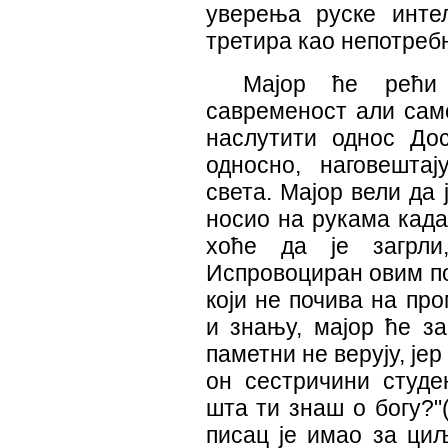
уверења руске интел
третира као непотреб
Мајор ће рећи
савременост али само
наслутити однос Дос
односно, наговештај
света. Мајор вели да
носио на рукама када
хоће да је загрли
Испровоциран овим п
који не почива на пр
и знању, мајор ће з
паметни не верују, јер
он сестричини студе
шта ти знаш о богу?"(
писац је имао за ци