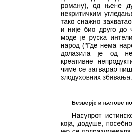
роману), од њене д
некритичким угледање
тако снажно захватао
и није био друго до 
моде је руска интели
народ ("Где нема нар
долазила је од не
креативне непродукти
чиме се затварао пиш
злодуховних збивања
Безверје и његове п
Насупрот истинск
која, додуше, посебн
јер се подразумевала