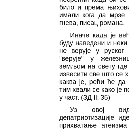
било и према њихови
имали кога да мрзе (
гнева, писац романа.
Иначе када је ве
буду наведени и неки
не верује у руског 
"верује" у железни
земљом на свету где
извесити све што се х
каква је, рећи ће да
тим хвали се како је 
у част. (ЗД
II
; 35)
Уз овој вид
депатриотизације иде
прихватање атеизма