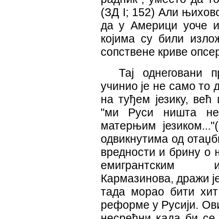
(ЗД I; 152) Али њихов
да у Америци уоче 
којима су били изло
сопствене криве опсер
Тај однеговани 
учинио је не само то 
на туђем језику, већ
"ми Руси ништа не
матерњим језиком..."
одвикнутима од отаџб
вредности и брину о 
емигрантским и
Кармазинова, дражи је
тада морао бити хит
реформе у Русији. Ов
несрећни када би се 