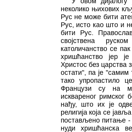
У овом дијалогу
неколико њихових кљу
Рус не може бити атеи
Рус, исто као што и 
бити Рус. Правосла
својствена руско
католичанство се пак
хришћанство јер је
Христос без царства 
остати", па је "самим
тако упропастило це
Французи су на м
исквареног римског б
нађу, што их је одве
религија која се јавља
постављено питање - 
нуди хришћанска в