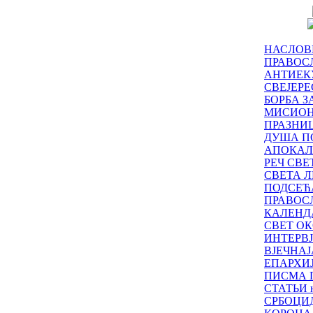
НАСЛОВ
ПРАВОСЛ
АНТИЕК
СВЕЈЕР
БОРБА З
МИСИО
ПРАЗНИ
ДУША П
АПОКАЛ
РЕЧ СВ
СВЕТА Л
ПОДСЕЋ
ПРАВОС
КАЛЕНД
СВЕТ ОК
ИНТЕРВ
ВЈЕЧНАЈ
ЕПАРХИ
ПИСМА 
СТАТЬИ н
СРБОЦИ