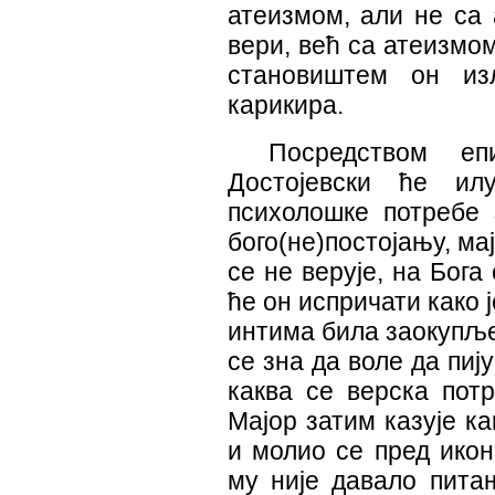
атеизмом, али не са 
вери, већ са атеизмо
становиштем он из
карикира.
Посредством еп
Достојевски ће ил
психолошке потребе 
бого(не)постојању, ма
се не верује, на Бог
ће он испричати како ј
интима била заокупље
се зна да воле да пију
каква се верска потр
Мајор затим казује ка
и молио се пред икон
му није давало пита