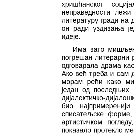
хришћанског социј
неправедности лежи
литературу гради на д
он ради уздизања је
идеје.
Има зато мишљењ
погрешан литерарни р
одговарала драма ка
Ако већ треба и сам 
морам рећи како ми
један од последњих 
дијалектичко-дијалош
био најпримеренији
списатељске форме, 
артистичком погледу
показало протекло ме