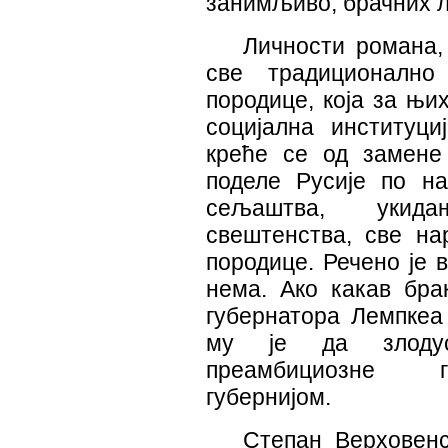
занимљиво, брачних л
Личности романа,
све традиционално
породице, која за њи
социјална институц
креће се од замене
поделе Русије по н
сељаштва, укида
свештенства, све на
породице. Речено је 
нема. Ако какав брак
губернатора Лемпкеа
му је да злоду
преамбициозне гу
губернијом.
Степан Верховенс