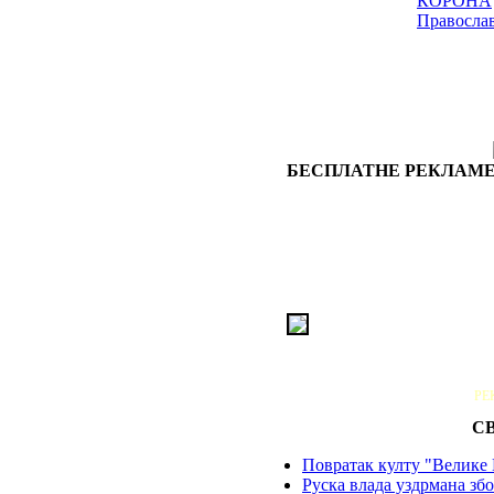
КОРОНА
Правосла
БЕСПЛАТНЕ РЕКЛАМЕ
РЕ
С
Повратак култу "Велике 
Руска влада уздрмана збо