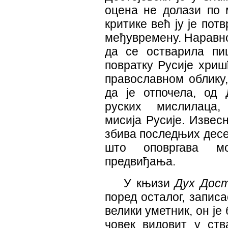
оцена не долази по
критике већ ју је пот
међувремену. Наравно
да се остварила пи
повратку Русије хриш
православном облику,
да је отпочела, од 
руских мислилаца,
мисија Русије. Извес
збива последњих десет
што оповргава мо
предвиђања.
У књизи
Дух Дост
поред осталог, записа
велики уметник, он је
човек видовит у ств