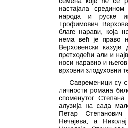
семена које ће се р
настајала средином
народа и руске ин
Трофимович Верхове
благе нарави, која н
нема већ је право 
Верховенски казује 
претходећи али и нај
носи наравно и његов
врховни злодуховни т
Савременици су с
личности романа биле
споменутог Степана
алузија на сада мало
Петар Степанович 
Нечајева, а Никола