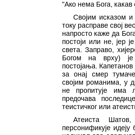
"Ако нема Бога, какав 
Својим исказом и 
току расправе свој в
напросто каже да Бога
постоји или не, јер ј
света. Заправо, хијер
Богом на врху) је
постојања. Капетанов 
за онај смер тумаче
својим романима, у ди
не пропитује има 
предочава последице
теистичког или атеис
Атеиста Шатов
персонификује идеју 