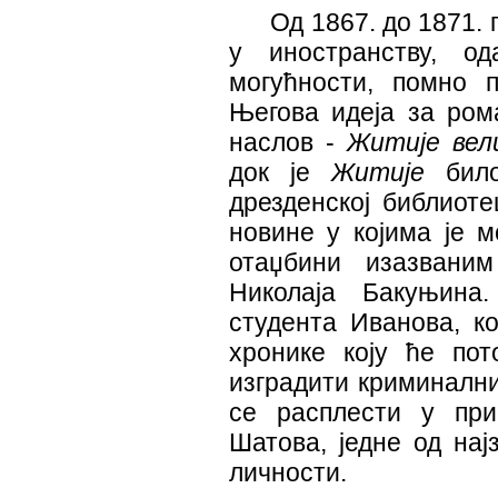
Од 1867. до 1871. 
у иностранству, о
могућности, помно 
Његова идеја за ром
наслов -
Житије вел
док је
Житије
било
дрезденској библиоте
новине у којима је 
отаџбини изазвани
Николаја Бакуњина
студента Иванова, ко
хронике коју ће пот
изградити криминални
се расплести у пр
Шатова, једне од нај
личности.