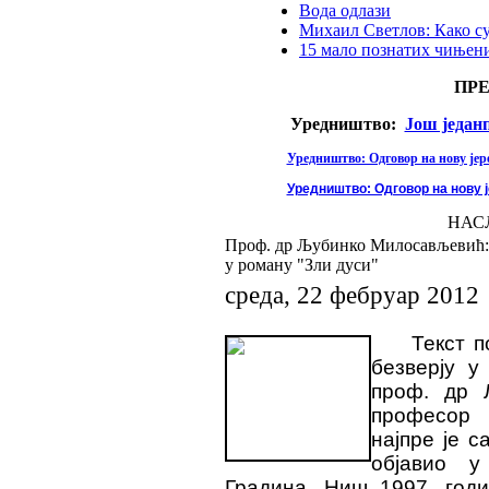
Вода одлази
Михаил Светлов: Како с
15 мало познатих чињени
ПР
Уредништво:
Још један
Уредништво: Одговор на нову јере
Уредништво: Одговор на нову ј
НАС
Проф. др Љубинко Милосављевић: Д
у роману "Зли дуси"
среда, 22 фебруар 2012
Текст п
безверју у
проф. др 
професор 
најпре је 
објавио у
Градина, Ниш 1997. год