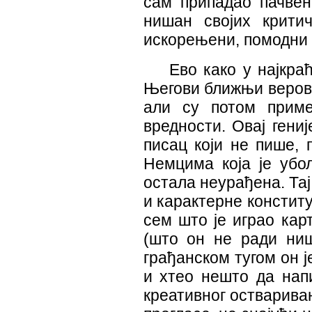
сам припадао пачвенц
нишан својих критич
искорењени, помодни
Ево како у најкра
Његови ближњи веровал
али су потом прим
вредности. Овај гениј
писац који не пише, 
Немцима која је убо
остала неурађена. Та
и карактерне констит
сем што је играо карт
(што он не ради ниш
грађанском тугом он ј
и хтео нешто да напи
креативног остварива