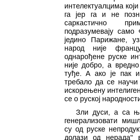
интелектуалцима који 
га јер га и не позн
саркастично пр
подразумевају само
једино Парижане, у
народ није франц
однарођене руске инт
није добро, а вредн
туђе. А ако је пак 
требало да се научи 
искорењену интелиген
се о руској народност
Зли дуси, а са њ
генерализовати мишљ
су од руске непродук
долази од нерада" 