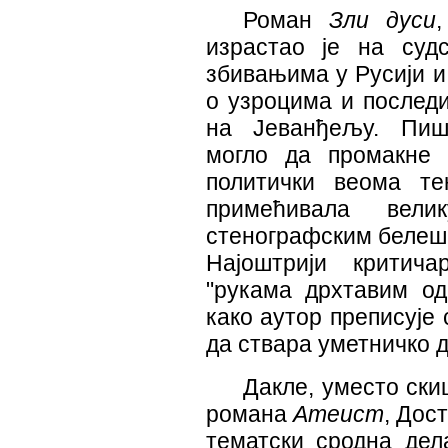
Роман
Зли дуси
израстао је на суд
збивањима у Русији 
о узроцима и послед
на Јеванђељу. Пиш
могло да промакне
политички веома те
примећивала вел
стенографским белешк
Најоштрији критич
"рукама дрхтавим од
како аутор преписује
да ствара уметничко д
Дакле, уместо ски
романа
Атеист
, Дос
тематски сродна де