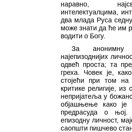
наравно, најсв
интелектуалцима, инт
два млада Руса седну
може знати да ће им р
водити о Богу.
За анонимну 
најепизоднијих личнос
одвећ проста; та пре
греха. Човек је, ка
стојећи при том на
критике религије, из
непријатеља у божанс
објашњење како је 
предрасуда о њој.
епизодну личност, ма
саопшти пишчево стан