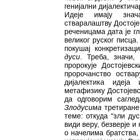
генијални дијалектича
Идеје имају знач
стваралаштву Достојев
реченицама дата је г
великог руског писца
покушај конкретиза
дуси
. Треба, значи
пророкује Достојевс
пророчанство оствар
дијалектика идеја
метафизику Достојевс
да одговорим сагле
Злодусима
третиране 
теме: откуда "зли дус
види веру, безверје 
о начелима братства,