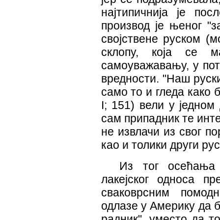
најтипичнија је пос
производ је њеног "з
својствене руском (
склопу, која се м
самоуважавању, у по
вредности. "Наш руски
само то и гледа како 
I; 151) вели у једном
сам припадник те интел
не извлачи из свог п
као и толики други ру
Из тог осећања 
лакејског односа п
сваковрсним помод
одлазе у Америку да 
радник", уместо да то