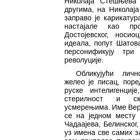
Николаја Стешњева 
другима, на Николај
заправо је карикатур
настајале као про
Достојевског, носи
идеала, попут Шатов
персонификују три
револуције.
Обликујући лич
желео је писац, поре
руске интелигенциј
стерилност и ск
усмерењима. Име Верх
се на једном месту
Чадаајева, Белинског
уз имена све самих за