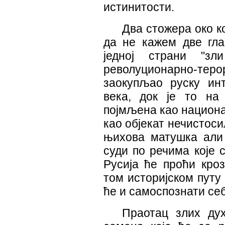
истинитости.
Два стожера око к
да не кажем две гла
једној страни "зл
револуционарно-те
заокупљао руску инт
века, док је то на 
појмљена као национа
као објекат нечистос
њихова матушка али
суди по речима које 
Русија ће проћи кро
том историјском путу
ће и самоспознати себ
Праотац злих дух