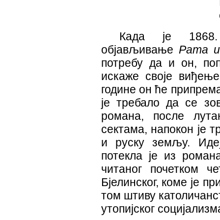
Када је 1868.
објављивање
Рата и
потребу да и он, поп
искаже своје виђење
године он ће припрема
је требало да се з
романа, после лут
сектама, напокон је 
и руску земљу. Иде
потекла је из рома
читаног почетком че
Бјелинског, коме је п
том штиву католичанст
утопијског социјализм