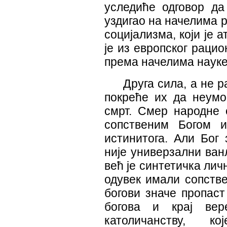
уследиће одговор да
уздигао на начелима р
социјализма, који је 
је из европског раци
према начелима науке
Друга сила, а не р
покреће их да неумо
смрт. Смер народне е
сопственим Богом 
истинитога. Али Бог 
није универзални ван
већ је синтетичка лич
одувек имали сопстве
богови значе пропаст
богова и крај вер
католичанству,