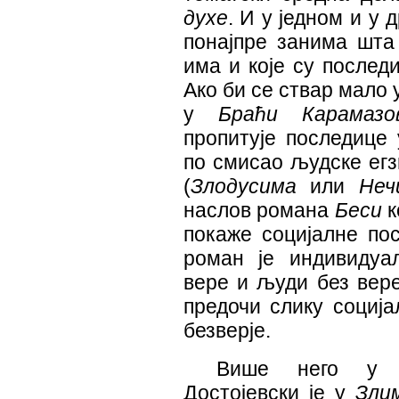
духе
. И у једном и у
понајпре занима шта 
има и које су послед
Ако би се ствар мало 
у
Браћи Карамазо
пропитује последице 
по смисао људске егз
(
Злодусима
или
Неч
наслов романа
Беси
к
покаже социјалне пос
роман је индивидуа
вере и људи без вере
предочи слику соција
безверје.
Више него у д
Достојевски је у
Зли