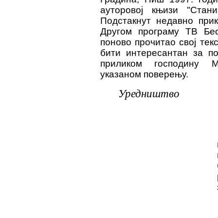
ауторовој књизи "Стан
Подстакнут
недавно
прик
Другом програму ТВ Бе
поново прочитао свој тек
бити интересантан за по
приликом господину М
указаном поверењу.
Уредништво