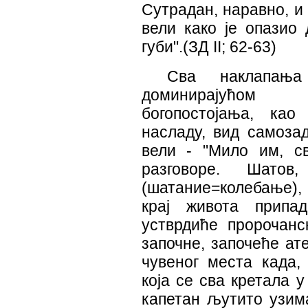
Сутрадан, наравно, и 
вели како је опазио
губи".(ЗД II; 62-63)
Сва наклапањ
доминирајућом 
богопостојања, ка
насладу, вид самоза
вели - "Мило им, св
разговоре. Шато
(шатание=колебање), 
крај живота припа
устврдиће пророчанс
започне, започеће ат
чувеног места када,
која се сва кретала у
капетан љутито узима