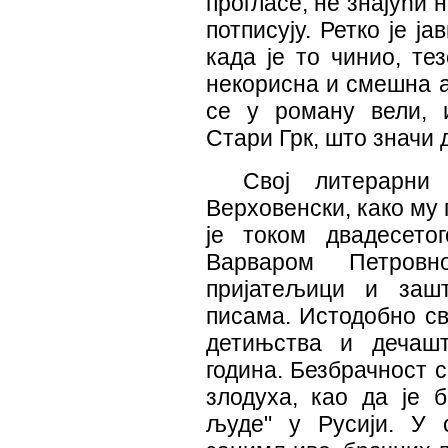
прогласе, не знајући 
потписују. Ретко је ј
када је то чинио, те
некорисна и смешна а 
се у роману вели, 
Стари Грк, што значи 
Свој литерарни
Верховенски, како му 
је током двадесето
Варваром Петровн
пријатељици и заш
писама. Истодобно св
детињства и дечашт
година. Безбрачност 
злодуха, као да је 
људе" у Русији. У 