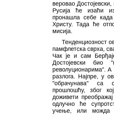
веровао Достојевски,
Русија ће изаћи и
пронашла себе када 
Христу. Тада ће отп
мисија.
Тенденциозност о
памфлетска сврха, св
Чак је и сам Берђај
Достојевски био "
револуционарима". А 
разлога. Најпре, у 
"обрачунава" са с
прошлошћу, због ко
доживети преображај
одлучно ће супротс
учење, или можда ј