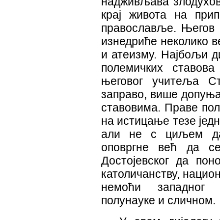
надживљава злодухов
крај живота на при
православље. Његов 
изнедриће неколико в
и атеизму. Најбољи д
полемичких ставов
његовог учитеља Ст
заправо, више допуња
ставовима. Праве пол
на истицање тезе једн
али не с циљем да
оповргне већ да се
Достојевског да пон
католичанству, национ
немоћи западног р
полунауке и сличном.