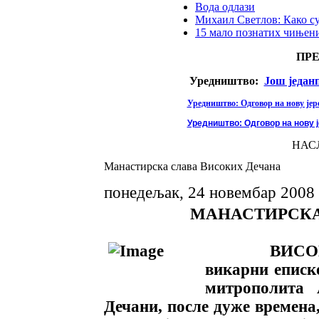
Вода одлази
Михаил Светлов: Како с
15 мало познатих чињени
ПР
Уредништво:
Још један
Уредништво: Одговор на нову јере
Уредништво: Одговор на нову ј
НАС
Mанастирска слава Високих Дечана
понедељак, 24 новембар 2008
МАНАСТИРСКА С
ВИСОКИ
викарни еписко
митрополита 
Дечани, после дуже времена,