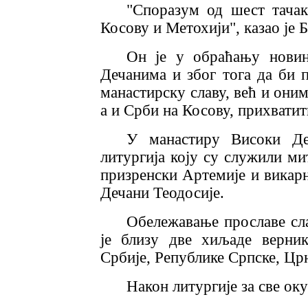
"Споразум од шест тачак
Косову и Метохији", казао је 
Он је у обраћању новин
Дечанима и због тога да би 
манастирску славу, већ и оним
а и Срби на Косову, прихватит
У манастиру Високи Деч
литургија коју су служили м
призренски Артемије и викар
Дечани Теодосије.
Обележавање прославе сл
је близу две хиљаде верни
Србије, Републике Српске, Цр
Након литургије за све ок