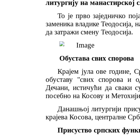
литургију на манастирској 
То је прво заједничко по
заменика владике Теодосија, 
да затражи смену Теодосија.
Обустава свих спорова
Крајем јула ове године, С
обуставу "свих спорова и 
Дечани, истичући да сваки 
посебно на Косову и Метохији
Данашњој литургији прису
крајева Косова, централне Срб
Присуство српских функ