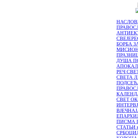
НАСЛОВ
ПРАВОСЛ
АНТИЕК
СВЕЈЕР
БОРБА З
МИСИО
ПРАЗНИ
ДУША П
АПОКАЛ
РЕЧ СВ
СВЕТА Л
ПОДСЕЋ
ПРАВОС
КАЛЕНД
СВЕТ ОК
ИНТЕРВ
ВЈЕЧНАЈ
ЕПАРХИ
ПИСМА 
СТАТЬИ н
СРБОЦИ