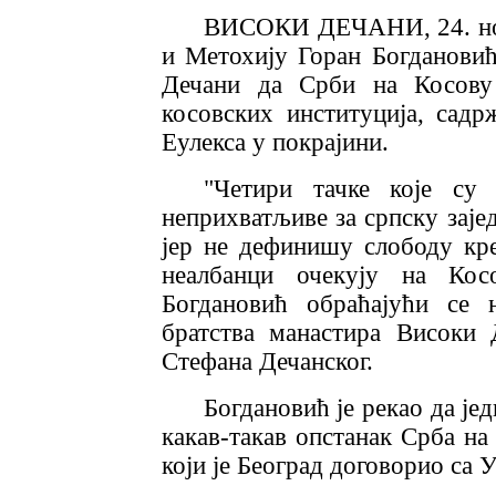
ВИСОКИ ДЕЧАНИ, 24. нов
и Метохију Горан Богдановић
Дечани да Срби на Косову 
косовских институција, садр
Еулекса у покрајини.
"Четири тачке које су
неприхватљиве за српску заје
јер не дефинишу слободу кр
неалбанци очекују на Косо
Богдановић обраћајући се 
братства манастира Високи 
Стефана Дечанског.
Богдановић је рекао да је
какав-такав опстанак Срба на
који је Београд договорио са 