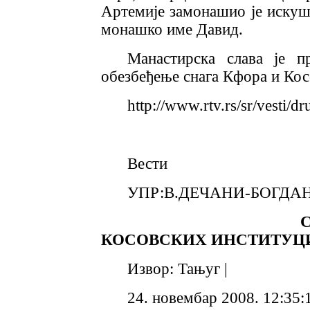
Артемије замонашио је искуш
монашко име Давид.
Манастирска слава је п
обезбеђење снага Кфора и Кос
http://www.rtv.rs/sr/vesti/d
Вести
УПР:В.ДЕЧАНИ-БОГДА
СРБИ НЕ ПР
КОСОВСКИХ ИНСТИТУЦ
Извор: Тањуг |
24. новембар 2008. 12:35: