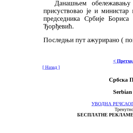
Данашњем обележавању 
присуствовао је и министар
председника Србије Бориса
Ђорђевић.
Последњи пут ажурирано ( по
< Претхо
[ Назад ]
Србска 
Serbian
УВОДНА РЕЧ
САО
Тренутно
БЕСПЛАТНЕ РЕКЛАМЕ