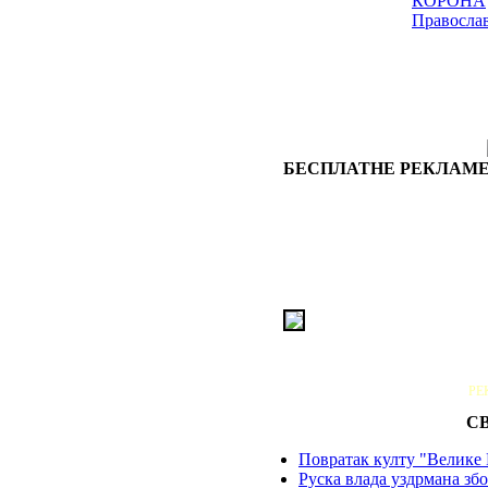
КОРОНА
Правосла
БЕСПЛАТНЕ РЕКЛАМЕ
РЕ
С
Повратак култу "Велике 
Руска влада уздрмана збо