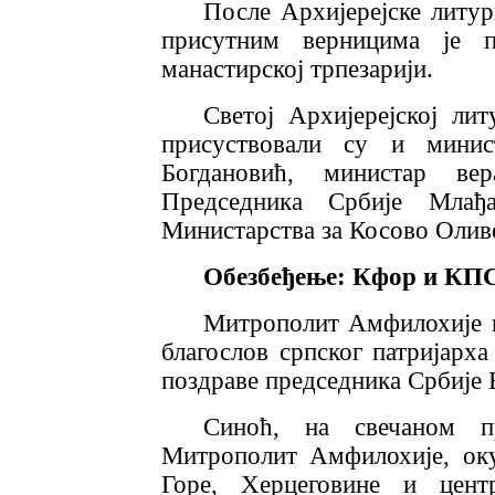
После Архијерејске литур
присутним верницима је п
манастирској трпезарији.
Светој Архијерејској ли
присуствовали су и мини
Богдановић, министар ве
Председника Србије Млађ
Министарства за Косово Олив
Обезбеђење: Кфор и КП
Митрополит Амфилохије п
благослов српског патријарха
поздраве председника Србије 
Синоћ, на свечаном п
Митрополит Амфилохије, ок
Горе, Херцеговине и центр