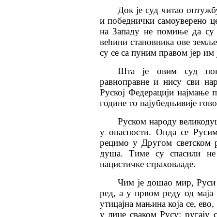
Док је суд читао оптужбу
и победнички самоуверено це
на Западу не помиње да су 
већини становника ове земље,
су се са пуним правом јер им
Шта је овим суд пок
равноправне и нису сви на
Руској Федерацији најмање п
године то најубедњивије гово
Руском народу великодуш
у опасности. Онда се Русим
рецимо у Другом светском 
душа. Тиме су спасили не
нацистичке страховладе.
Чим је дошао мир, Руси
ред, а у првом реду од маја
утицајна мањина која се, ево
у лице сваком Русу: ругају 