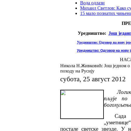
Вода одлази
Михаил Светлов: Како с
15 мало познатих чињени
ПР
Уредништво:
Још један
Уредништво: Одговор на нову јере
Уредништво: Одговор на нову ј
НАС
Никола Н.Живковић: Још једном о
походу на Русију
субота, 25 август 2012
Логик
пљује по
богохуљење
С
ада
„уметнице“
постале светске звезде. У 