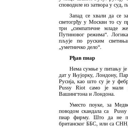
споводиле из затвора у суд, 
Запад се хвали да се з
светогрђу у Москви то су п
три „симпатичне младе же
Путиновог режима“. Логика
пљује по руским светиња
„уметничко дело“.
Рђав пиар
Нема сумње у питању је 
дат у Њујорку, Лондону, Пар
Русија, као што су је у фе
Pussy Riot само је мали
Вашингтона и Лондона.
Уместо поуке, за Мед
поводом скандала са Pussy
пиар фирму. Што да не п
британског ББ
С
, или са
С
НН,