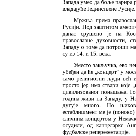
Запада умео да боље парира 
владајуће Јединствене Русије.
Мржња према правосла
Русији. Под заштитом амери
данас срушено је на Кос
православне духовности, с
Западу о томе да потроши мак
су из 14. и 15. века.
Уместо закључка, ево не
убеђен да ће „концерт“ у мо
само религиозни људи већ и
просто јер има ствари које „
цивилизованог понашања. Го
година живи на Западу, у Не
дугује много. Но њихов
естаблишмент ме је (поново) 
сличним концертом у Немачко
осудили, од канцеларке Ан
фудбалске реперезентације.