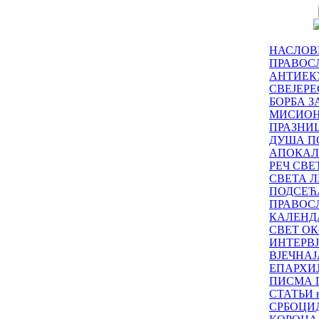
НАСЛОВ
ПРАВОСЛ
АНТИЕК
СВЕЈЕР
БОРБА З
МИСИО
ПРАЗНИ
ДУША П
АПОКАЛ
РЕЧ СВ
СВЕТА Л
ПОДСЕЋ
ПРАВОС
КАЛЕНД
СВЕТ ОК
ИНТЕРВ
ВЈЕЧНАЈ
ЕПАРХИ
ПИСМА 
СТАТЬИ н
СРБОЦИ