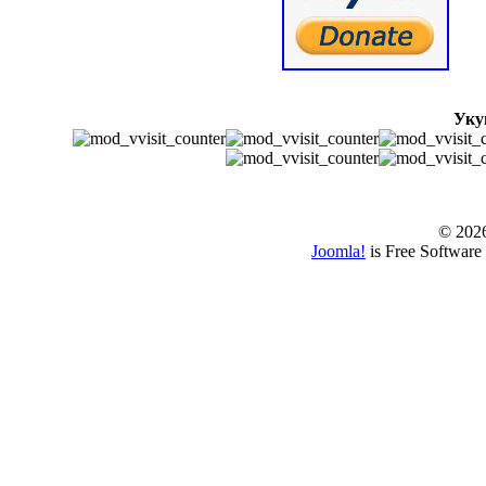
Уку
© www.borbazaver
© 202
Joomla!
is Free Software