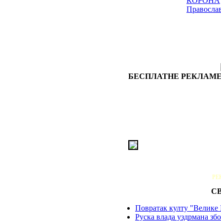
КОРОНА
Правосла
БЕСПЛАТНЕ РЕКЛАМЕ
РЕ
С
Повратак култу "Велике 
Руска влада уздрмана збо