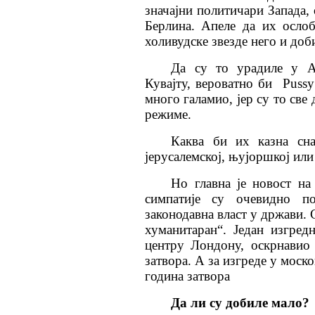
значајни политичари Запада,
Берлина. Апеле да их осло
холивудске звезде него и доб
Да су то урадиле у Ан
Кувајту, вероватно би Pussy
много галамио, јер су то све
режиме.
Каква би их казна сна
јерусалемској, њујоршкој или
Но главна је новост н
симпатије су очевидно п
законодавна власт у држави. 
хуманитаран“. Један изгред
центру Лондону, оскрнавио
затвора. А за изгреде у моск
година затвора
Да ли су добиле мало
?