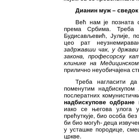
Дианин муж – сведок
Већ нам је позната 
према Србима. Треба 
Будисављевић, Јулије, п
цео рат неузнемирава
задржавши чак, у држави
закона, професорску ка
клинике на Медицинско
прилично неуобичајена ств
Треба нагласити да
поменутим надбискупом А
послератних комунистички
надбискупове одбране
иако се његова улога 
прећуткује, био особа без
би био могућ- деца извуче
у усташке породице, сме
цркве.