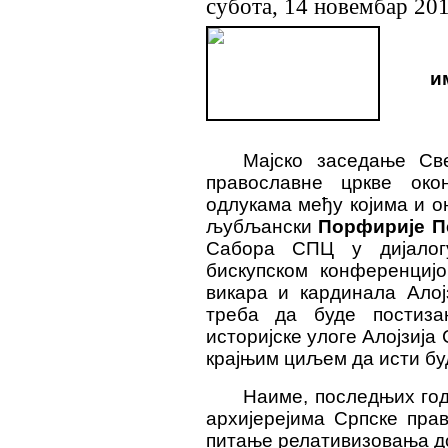
субота, 14 новембар 20
и
Мајско заседање Све
православне цркве око
одлукама међу којима и о
љубљански
Порфирије П
Сабора СПЦ у дијалог
бискупском конференцијо
викара и кардинала Алој
треба да буде постиза
историјске улоге Алојзија
крајњим циљем да исти бу
Наиме, последњих год
архијерејима Српске пра
питање релативизовања до