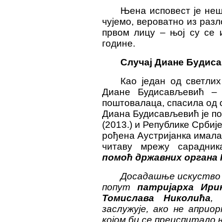
Њена исповест је неш
чујемо, вероватно из разл
првом лицу – њој су се и
године.
Случај Диане Будис
Као један од светли
Диане Будисављевић – 
поштовалаца, спасила од с
Диана Будисављевић је п
(2013.) и Републике Србије
рођена Аустријанка имала 
читаву мрежу сарадник
помоћ државних органа
Досадашње искуство н
попут
патријарха Ирин
Томислава Николића
,
заслужује, ако не априо
којом би се преиспитало 