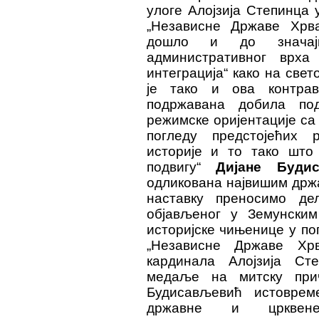
улоге Алојзија Степинца 
„Независне Државе Хрва
дошло и до значај
административног врха
интеграција“ како на свет
је тако и ова контра
подржавана добила по
режимске оријентације с
погледу предстојећих 
историје и то тако што 
подвигу“
Дијане Буди
одликована највишим држ
наставку преносимо д
објављеног у Земунским 
историјске чињенице у по
„Независне Државе Хр
кардинала Алојзија Ст
медаље на митску прич
Будисављевић истоврем
државне и црквен