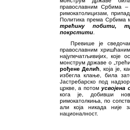
монструм државе бил
православним Србима – 
римокатолицизам, припад
Политика према Србима м
трећину побити, т
покрстити
.
Превише је сведоча
православним хришћанима
најупечатљивијих, које 
монструм државе о „трећ
рођене Делић
, која је, 
избегла клање, била зат
Јастребарско под надзор
цркве, а потом
усвојена 
кога је, добивши нов
римокатолкиња, по сопст
али која никада није 
националност.