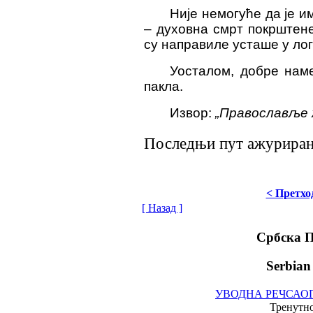
Није немогуће да је и
– духовна смрт покрштене
су направиле усташе у ло
Уосталом, добре наме
пакла.
Извор:
„Православље 
Последњи пут ажурирано
< Претхо
[ Назад ]
Србска 
Serbian
УВОДНА РЕЧ
САО
Тренутно