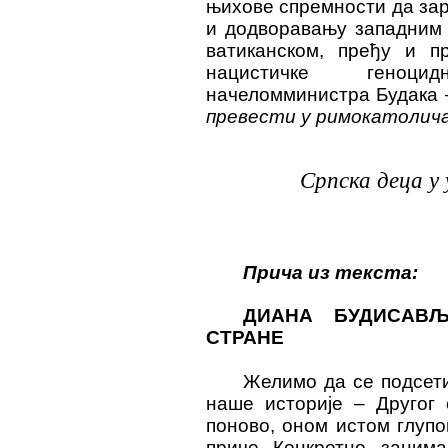
њихове спремности да за
и додворавању западним 
ватиканском, пређу и п
нацистичке геноци
начеломминистра Будака
превести у римокатолич
Српска деца 
Прича из текста:
ДИАНА БУДИСАВ
СТРАНЕ
Желимо да се подсети
наше историје – Другог с
поново, оном истом глупо
приче. Конкретно, заним