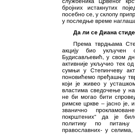
службеника Црвеног кр
бројних истакнутих пој
посебно се, у склопу прип
у последње време наглаша
Да ли се Диана стид
Према тврдњама Сте
акцију био укључен 
Будисављевић, у свом дн
активније укључио тек од
сумњи у Степинчеву акт
поновићемо пређашњу твр
који је живео у усташко
властима сведочење у на
не би могао бити спрове
римске цркве – јасно је, 
званично прокламова
покрштених“ да је бил
политику по питању 
православних- у селима,