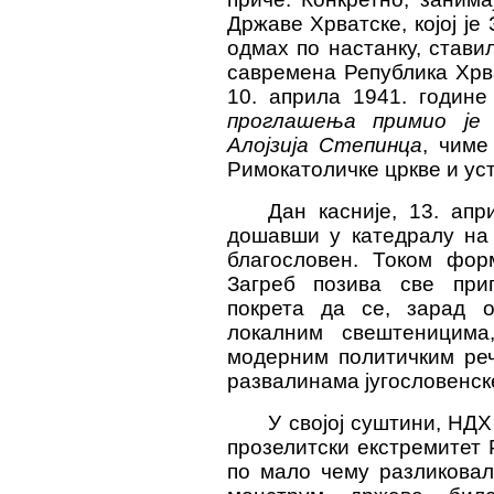
Државе Хрватске, којој је
одмах по настанку, стави
савремена Република Хрв
10. априла 1941. године
проглашења примио је
Алојзија Степинца
, чиме
Римокатоличке цркве и уст
Дан касније, 13. апр
дошавши у катедралу на 
благословен. Током фор
Загреб позива све при
покрета да се, зарад о
локалним свештеницима
модерним политичким реч
развалинама југословенск
У својој суштини, НДХ
прозелитски екстремитет 
по мало чему разликовал