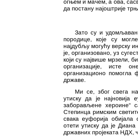
огњем и мачем, а ова, сас
да постану најоштрије тр
Зато су и удомљавана
породице, које су мог
најдубљу могућу верску ин
је, организовано, уз суге
који су највише мрзели, б
организације, исте о
организационо помогла 
државе.
Ми се, због свега н
утиску да је најновија 
заборављене хероине“ 
Степинца римским светит
свака еуфорија обијала 
отети утиску да је Диана
државних пројеката НДХ, ч