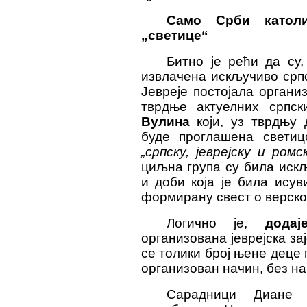
Само Срби катол
„светице“
Битно је рећи да су
извлачена искључиво српс
Јевреје постојала органи
тврдње актуелних српс
Вулина
који, уз тврдњу
буде проглашена светиц
„српску, јеврејску и ромс
циљна група су била иск
и доби која је била ису
формирану свест о верско
Логично је,
додај
организована јеврејска за
се толики број њене деце
организован начин, без на
Сарадници Диане 