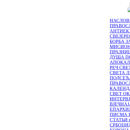
НАСЛОВ
ПРАВОСЛ
АНТИЕК
СВЕЈЕР
БОРБА З
МИСИО
ПРАЗНИ
ДУША П
АПОКАЛ
РЕЧ СВ
СВЕТА Л
ПОДСЕЋ
ПРАВОС
КАЛЕНД
СВЕТ ОК
ИНТЕРВ
ВЈЕЧНАЈ
ЕПАРХИ
ПИСМА 
СТАТЬИ н
СРБОЦИ