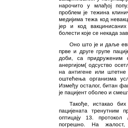
нарочито у млађој поп
проблем је тежина клини
медијима тежа код невакц
јер и код вакцинисани
болести које се некада за
Оно што је и даље ев
прве и друге групе паци
доби, са придруженим
анергијом( одсуство осе
на антигене или штетне 
оштећења организма усл
Између осталог, битан фа
је пацијент оболео и смеш
Такође, истакао бих
пацијената тренутним п
оптицају 13. протокол
погрешно. На жалост,