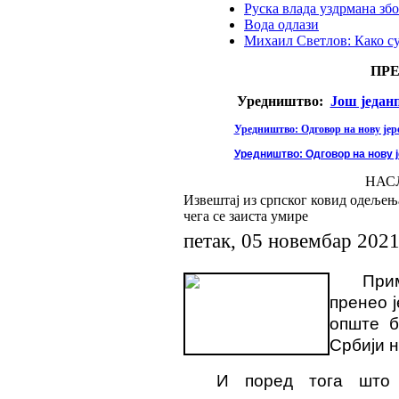
Руска влада уздрмана збо
Вода одлази
Михаил Светлов: Како с
ПР
Уредништво:
Још један
Уредништво: Одговор на нову јере
Уредништво: Одговор на нову ј
НАС
Извештај из српског ковид одељења
чега се заиста умире
петак, 05 новембар 202
При
пренео 
опште б
Србији н
И поред тога што