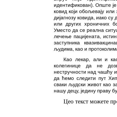
идентификован). Опште је
ковид који обољевају или
дијагнозу ковида, иако су
или других хроничних бо
Уместо да се реална ситу
лечење пацијената, исти
заступника квазивакцин
људима, као и протоколима
Као лекар, али и ка
колегинице да не доз
нестручности над чашћу и
да ћемо следити пут Хип
сваки људски живот као за
нашу децу, једину праву б
Цео текст можете п