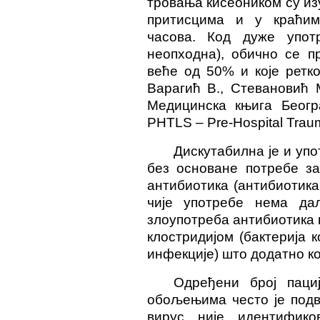
тровања кисеоником су из
притисцима и у краћим
часова. Код дуже употр
неопходна), обично се п
веће од 50% и које ретко
Варагић В., Стевановић 
Медицинска књига Беогр
PHTLS – Pre-Hospital Traum
Дискутабилна је и уп
без основане потребе за
антибиотика (антибиотика
чије употребе нема да
злоупотреба антибиотика 
клостридијом (бактерија 
инфекције) што додатно к
Одређени број паци
обољењима често је подв
вирус није идентифико