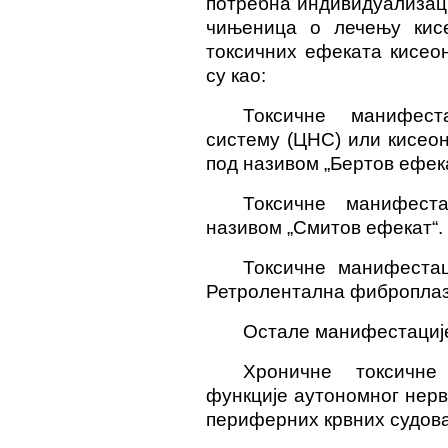
потребна индивидуализаци
чињеница о лечењу кисе
токсичних ефеката кисео
су као:
Токсичне манифес
систему (ЦНС) или кисеон
под називом „Бертов ефека
Токсичне манифест
називом „Смитов ефекат“.
Токсичне манифестац
Ретролентална фиброплаз
Остале манифестације 
Хроничне токсичне
функције аутономног нерв
периферних крвних судова