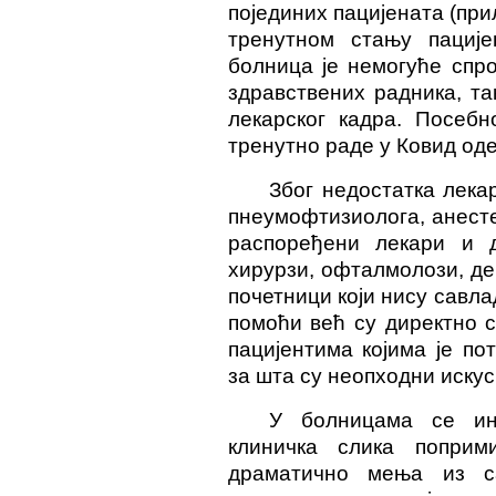
појединих пацијената (при
тренутном стању пациј
болница је немогуће спро
здравствених радника, та
лекарског кадра. Посебн
тренутно раде у Ковид о
Због недостатка лека
пнеумофтизиолога, анест
распоређени лекари и др
хирурзи, офталмолози, де
почетници који нису савла
помоћи већ су директно 
пацијентима којима је п
за шта су неопходни искус
У болницама се ина
клиничка слика попри
драматично мења из с