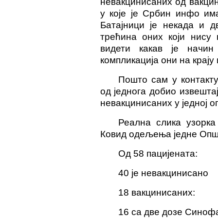
невакцинисаних од вакци
у које је Србин инфо им
Батајници је некада и д
трећина оних који нису 
видети какав је начин
компликација они на крају 
Пошто сам у контакту
од једнога добио извешта
невакцинисаних у једној о
Реална слика узорка 
Ковид одељења једне Опш
Од 58 пацијената:
40 је невакцинисано
18 вакцинисаних:
16 са две дозе Синоф