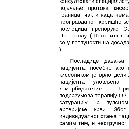
консултовати специјалист
појачање протока кисе
граница, чак и када нема
неоправдано коришћење
последица препоруке С
Протоколу. ( Протокол ле
се у потпуности на доса
).
Последице давања 
пацијента, посебно ако 
кисеоником је врло дели
пацијента уловљена
коморбидитетима. Пр
подразумева терапију О2 к
сатурацију на пулсно
артеријске крви. Збо
индивидуалног стања паци
самим тим, и нестручног 