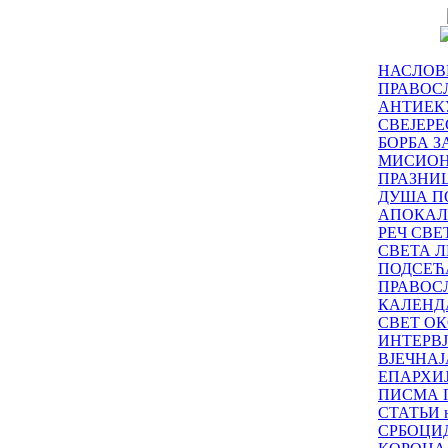
НАСЛОВ
ПРАВОСЛ
АНТИЕК
СВЕЈЕР
БОРБА З
МИСИО
ПРАЗНИ
ДУША П
АПОКАЛ
РЕЧ СВ
СВЕТА Л
ПОДСЕЋ
ПРАВОС
КАЛЕНД
СВЕТ ОК
ИНТЕРВ
ВЈЕЧНАЈ
ЕПАРХИ
ПИСМА 
СТАТЬИ н
СРБОЦИ