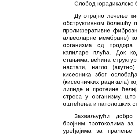
Слободнорадикалске 
Дуготрајно лечење к
обструктивном болешћу п
пролиферативне фиброзн
алвеоларне мембране) ко
организма од продора
капиларе плућа. Док к
стањима, већина структу
настати, нагло (акутно
кисеоника због ослобађ
(кисеоничких радикала) ко
липиде и протеине ћелиј
стреса у организму, шт
оштећења и патолошких с
Захваљујући добро 
бројним протоколима за
уређајима за праћење 