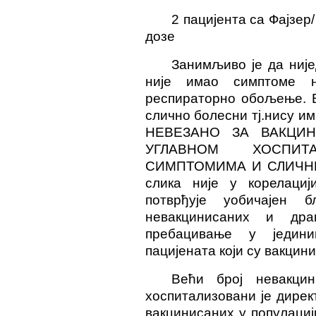
2 пацијента са Фајзер/
дозе
Занимљиво је да није
није имао симптоме н
респираторно обољење. В
слично болесни тј.нису им
НЕВЕЗАНО ЗА ВАКЦИН
УГЛАВНОМ ХОСПИ
СИМПТОМИМА И СЛИЧНИ
слика није у корелаци
потврђује уобичајен 
невакцинисаних и дра
пребацивање у једини
пацијената који су вакцин
Већи број невакцин
хоспитализовани је дирек
вакцинисаних у популациј