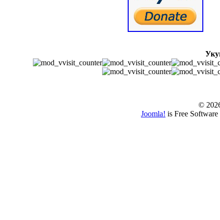
Уку
© www.borbazaver
© 202
Joomla!
is Free Software