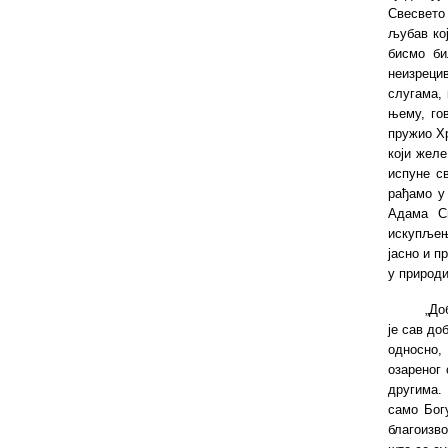
Свесвето 
љубав кој
бисмо би
неизрецив
слугама, 
њему, го
пружио Хр
који желе
испуне с
рађамо у
Адама Св
искупљења
јасно и п
у природи
„До
је сав до
односно,
озареног 
другима.
само Бог
благоизво