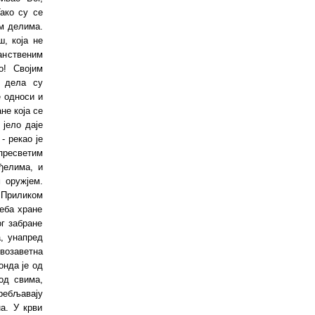
ако су се
им делима.
, која не
анственим
о! Својим
 дела су
 односи и
не која се
 јело даје
, - рекао је
 пресветим
ђелима, и
 оружјем.
 Приликом
еба хране
г забране
а
,
унапред
возаветна
онда је од
од свима,
требљавају
на. У крви