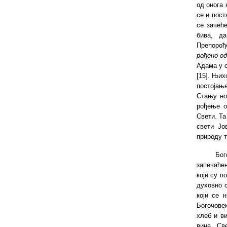
од онога 
се и пост
се зачећ
бива, д
Препорође
рођено од
Адама у с
[15]. Њих
постојање
Стању но
рођење о
Свети. Та
свети Јо
природу т
Бог
запечаћен
који су п
духовно 
који се 
Богочовек
хлеб и ви
вина. Св