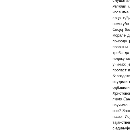
слушати
натраг, 
носе име
срца туђ
немогуће 
Својој б
морале д
природу 
површни.
треба да
недокучив
учинио: ј
пропаст и
благодати
осудили 
одбацили
Христово
тело Син
научимо -
оне? Заш
нашег Ис
тајанств
сједињуј