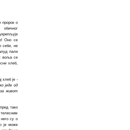
е пророк о
 обичног
укрепљује
е! Оно се
 себи, не
алуд пали
: воља се
сни хлеб,
ај хлеб је -
ко једе од
 за живот
пред тако
 телесним
него су о
о
је може