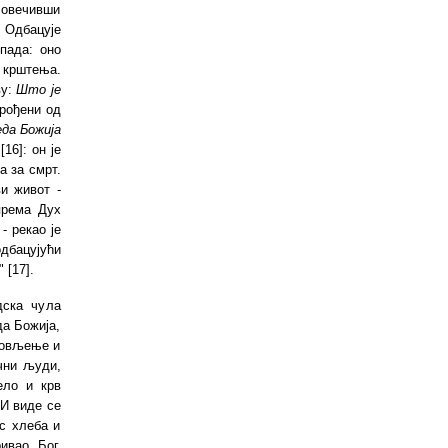
очовечивши
. Одбацује
пада: оно
крштења.
ву:
Што је
 рођени од
еда Божија
[16]
: он је
а за смрт.
и живот -
према Дух
- рекао је
дбацујући
"
[
17
].
дска чула
да Божија,
иновљење и
чни људи,
ело и крв
 И виде се
ус хлеба и
ивао Бог,