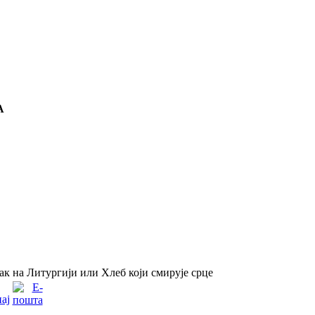
А
к на Литургији или Хлеб који смирује срце