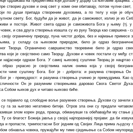
нце одражава на предметима који долазе у додир са његовим зрацима. 
јпре створио духове и онај свет у коме они обитавају, потом чулни свет, 
који по души припада створеним духовима, а по телу у које је обу
улном свету. Бог, будући да је живот, да је саможивот, излио је из Се
живи и постоји. Живот света одраз је саможивота Бога у њему (тј. у 
 човек, и сва друга створења изашла су из руку Творца као савршена - 
 своју ограничену природу, пуна чистог добра, без и најмање примесе 
њима, у складу са њиховом природом, било је одраз безграничн
чног Творца. Ограничено савршенство творевине било је одраз све
ва које је својствено само Творцу. Духови и човек постали су међу 
и најјаснији одрази Бога. У самој њиховој суштини Творац је нацртао 
ај образ украсио је својствима налик онима која у својој безгран
ости чине суштину Бога. Бог је - доброта: и разумна створења Он 
Бог је - премудрост: и разумна створења учинио је премудрима. Као 
сличности Он је разумним створењима даровао Свога Светог Духа
са Собом њихов дух и читаво њихово биће.
 се појавило од слободне воље разумних створења. Духови су зачели з
 су га за његово негативно битије. Отров зла они су предали читаво
азивши злом корен рода, праоца, обманувши га обећавајући му стање 
 Ту се благост Божија јавља у својој најпоразнијој пројави: да би изву
да и пропасти, триипостасни Бог једним од Својих Лица прима људску 
обом обнавља човека, пружајући му тиме сједињење са Собом неупоред