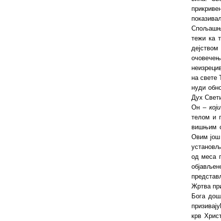
прикриве
показивал
Спољашњо
тежи ка 
дејством
очовече
неизреци
на свете 
нуди об
Дух Свети
Он –
који
телом и 
вишњим с
Овим још 
установљ
од меса 
објављен
представ
Жртва при
Бога дош
призивају
крв Христ