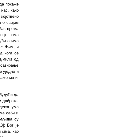
 да покаже
 нас, како
војствено
о о својим
убав према
То је нама
јући онима
е с Њим, и
д кога се
ајмили од
 сазирање
е уједно и
 замењени,
 будући да
е доброта,
дског ума
оме себи и
умљива су
]: Бог је
ићима, као