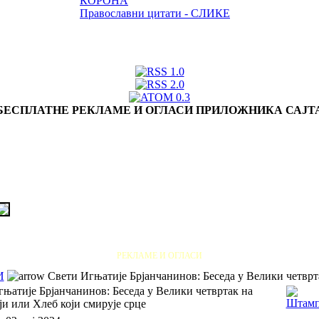
КОРОНА
Православни цитати - СЛИКЕ
БЕСПЛАТНЕ РЕКЛАМЕ И ОГЛАСИ ПРИЛОЖНИКА САЈТ
РЕКЛАМЕ И ОГЛАСИ
И
Свети Игњатије Брјанчанинов: Беседа у Велики четврта
њатије Брјанчанинов: Беседа у Велики четвртак на
и или Хлеб који смирује срце