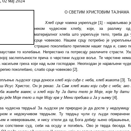
, 02 мај 2024
О СВЕТИМ ХРИСТОВИМ ТАЈНАМА
Хлеб срце човека укрепљује
[1] - најављивао ј
неком чудесном хлебу, који, за разлику од
материјалног хлеба што укрепљује тело, треба да 
срце човеково. Нашем срцу потребно је укрепљењ
страшно поколебало приликом нашег пада и, само по
заустави то колебање. Непрестано га потресају различите страсти. Уз
својој заслепљености прича о чврстини људске воље. Те чврстине нема
а насиљем греха који над њом господари. Неопходан је најављени чуде
крепио поколебано, слабо срце човеково
[2]
.
епљење људског срца доноси
хлеб који сиђе с неба, хлеб живота
[3]
. Т
аш Исус Христос. Он је рекао:
J
а Сам хлеб живи који сиђе с неба; ако 
еба живеће вавек; и хлеб који ћу Ја дати тело је Моје, које ћу дати
ји
једе Моје тело и пије Моју крв у Мени пребива и
Ја
у њему
[4]
.
ва чудесна тврдња! За људски ум природно је да доспе у недоумицу 
дном и недокучивом тврдњом. Ту тврдњу чули су људи помрачени
ем и неверовањем, и нису хтели да од Бога добију њено објашњење, 
ли сопствени суд, себи на осуду и погибељ. Ово
је тврда беседа. К