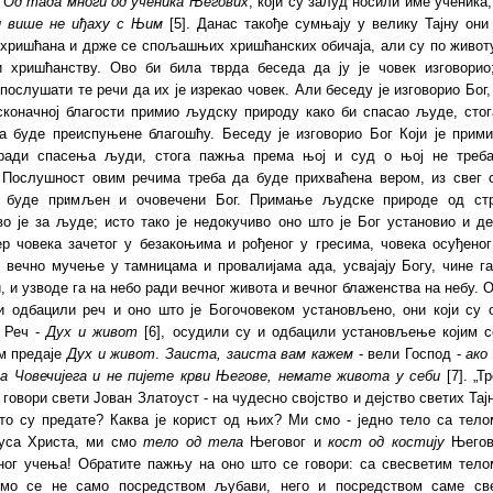
?
Од тада многи од ученика Његових
, који су залуд носили име ученика
и више не иђаху с Њим
[5]. Данас такође сумњају у велику Тајну они
 хришћана и држе се спољашњих хришћанских обичаја, али су по животу
и хришћанству. Ово би била тврда беседа да ју је човек изговорио
послушати те речи да их је изрекао човек. Али беседу је изговорио Бог, 
есконачној благости примио људску природу како би спасао људе, стог
а буде преиспуњене благошћу. Беседу је изговорио Бог Који је прим
ради спасења људи, стога пажња према њој и суд о њој не треб
 Послушност овим речима треба да буде прихваћена вером, из свег с
 буде примљен и очовечени Бог. Примање људске природе од ст
о је за људе; исто тако је недокучиво оно што је Бог установио и де
ер човека зачетог у безакоњима и рођеног у гресима, човека осуђено
 вечно мучење у тамницама и провалијама ада, усвајају Богу, чине г
, и узводе га на небо ради вечног живота и вечног блаженства на небу. О
и одбацили реч и оно што је Богочовеком установљено, они који су 
 Реч -
Дух и живот
[6], осудили су и одбацили установљење којим с
м предаје
Дух и живот
.
Заиста, заиста вам кажем
- вели Господ -
ако
а Човечијега и не пијете крви Његове, немате живота у себи
[7]. „Т
 говори свети Јован Златоуст - на чудесно својство и дејство светих Тај
то су предате? Каква је корист од њих? Ми смо - једно тело са тело
уса Христа, ми смо
тело од тела
Његовог и
кост од костију
Његови
еног учења! Обратите пажњу на оно што се говори: са свесветим тело
емо се не само посредством љубави, него и посредством саме све