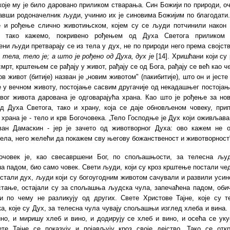
које му је било даровано приликом стварања. Син Божији по природи, 
авши родоначелник људи, учинио их је синовима Божијим по благодати
е и рођење слично животињском, којем су се људи потчинили након 
а тако кажемо, покривено рођењем од Духа Светога приликом 
ни људи претварају се из тела у дух, не по природи него према својст
 тела, тело је; а што је рођено од Духа, дух је
[14]. Хришћани који су
мрт, крштењем се рађају у живот, рађају се од Бога, рађају се већ као
ч
ов живот (битије) назван је „новим животом" (пакибитије), што он и јесте
 у вечном животу, постојање сасвим другачије од некадашњег постојањ
вог живота дарована је одговарајућа храна. Као што је рођење за нов
д Духа Светога, тако и храну, која се даје обновљеном човеку, при
 храна је - тело и крв Богочовека. „Тело Господње је Дух који оживљава 
ван Дамаскин - јер је зачето од животворног Духа: ово кажем не о
ела, него желећи да покажем сву његову божанственост и животворност
очовек је, као свесавршени Бог, по спољашњости, за телесна љу
а падом, био само човек. Свети људи, који су кроз крштење постали че
остали дух, људи који су богоугодним животом сачували и развили ус
стање, остајали су за спољашња људска чула, запечаћена падом, оби
ни по чему не разликују од других. Свете Христове Тајне, које су т
а, које су Дух, за телесна чула чувају спољашњи изглед хлеба и вина.
но, и миришу хлеб и вино, и додирују се хлеб и вино, и осећа се ук
ете Тајне се показују и појављују кроз своје дејство. Тако се откр