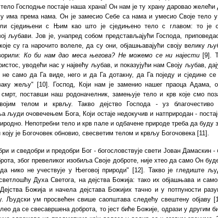
тело Господње постаје наша храна! Он нам је ту храну даровао желећи
у има према нама. Он је замесио Себе са нама и умесио Своје тело у
ли сједињени с Њим као што је сједињено тело с главом: то је с
ој љубави. Јов је, унапред собом представљајући Господа, приповеда
које су га нарочито волеле, да су они, објашњавајући своју велику љ
ворили:
Ко би нам дао меса његова? Не можемо се ни најести
[9]. 
истос, уводећи нас у највећу љубав, и показујући нам Своју љубав, да
 не само да Га виде, него и да Га дотакну, да Га поједу и сједине с
ваку жељу" [10]. Господ, Који нам је заменио нашег праоца Адама, о
 смрт, поставши наш родоначелник, замењује тело и крв које смо поз
ојим телом и крвљу. Такво дејство Господа - уз благочестиво
 људи очовечењем Бога, Који остаје недокучив и натприродан - постај
риродно. Непотребни тело и крв пале и одбачене природе треба да буду
 коју је Богочовек обновио, свесветим телом и крвљу Богочовека [11].
бри и сведобри и предобри Бог - богословствује свети Јован Дамаскин -
брота, због превеликог изобиља Своје доброте, није хтео да само Он буд
 да нико не учествује у Његовој природи" [12]. Такво је гледиште љу
светлошћу Духа Светога, на дејства Божија: тако их објашњава и сам
 Дејства Божија и начела дејстава Божијих тачно и у потпуности раз
у. Људски ум просвећен свише саопштава следећу свештену објаву [13
лео да се свесавршена доброта, то јест биће Божије, одрази у другим б