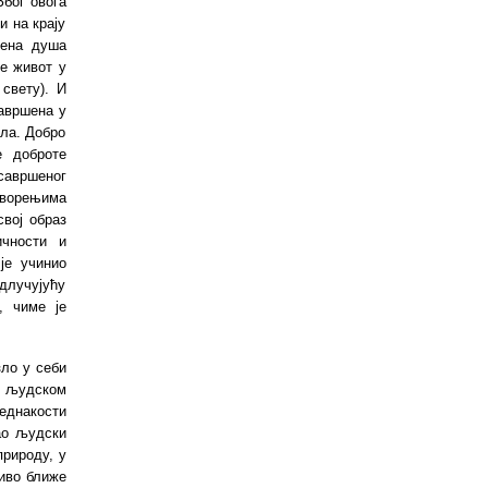
Због овога
и на крају
чена душа
бе живот у
свету). И
савршена у
зла. Добро
е доброте
савршеног
створењима
свој образ
ичности и
је учинио
одлучујућу
, чиме је
ло у себи
м људском
једнакости
као људски
природу, у
иво ближе