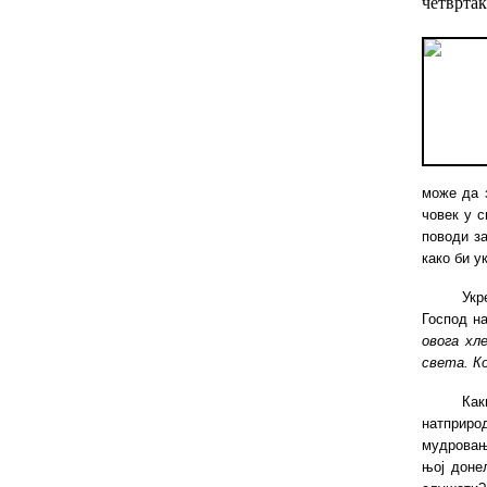
четвртак
може да 
човек у 
поводи з
како би у
Укр
Господ н
овога хл
света. Ко
Как
натприро
мудровањ
њој доне