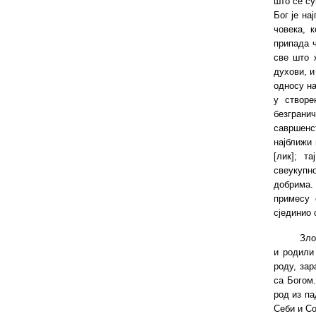
што се су
Бог је на
човека, 
припада ч
све што 
духови, и
односу на
у створе
безграни
савршенст
најближи 
[лик]; т
свеукупн
добрима. 
примесу 
сјединио 
Зло
и родили
роду, зар
са Богом.
род из па
Себи и С