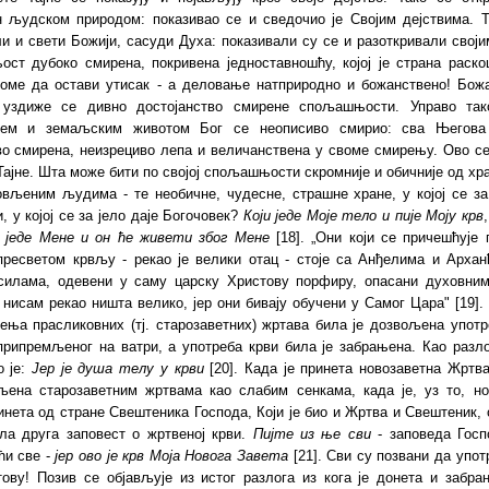
н људском природом: показивао се и сведочио је Својим дејствима. Т
и и свети Божији, сасуди Духа: показивали су се и разоткривали свој
ст дубоко смирена, покривена једноставношћу, којој је страна раскош
томе да остави утисак - а деловање натприродно и божанствено! Бож
 уздиже се дивно достојанство смирене спољашњости. Управо так
њем и земаљским животом Бог се неописиво смирио: сва Његова
во смирена, неизрециво лепа и величанствена у своме смирењу. Ово се
Тајне. Шта може бити по својој спољашњости скромније и обичније од хра
новљеним људима
-
те необичне, чудесне, страшне хране, у којој се за
, у којој се за јело даје Богочовек?
Који
једе Моје тело и пије Моју крв
једе Мене и он ће живети због Мене
[18]
. „Они који се причешћује
пресветом крвљу -
рекао је велики отац - стоје са Анђелима и Архан
илама, одевени у саму царску Христову порфиру, опасани духовним
нисам рекао ништа велико, јер они бивају обучени у Самог Цара"
[19]
.
ења прасликовних (тј. старозаветних) жртава била је дозвољена употр
припремљеног на ватри, а употреба крви била је забрањена. Као разло
о је:
Јер је душа телу
у крви
[
20
]. Када је принета новозаветна Жртв
љена старозаветним жртвама као слабим сенкама, када је, уз то, но
нета од стране Свештеника Господа, Који је био и Жртва и Свештеник, 
ла друга заповест о жртвеној крви.
Пијте из ње сви
- заповеда Госп
ћи све
-
јер ово
је крв Моја Новога Завета
[
21
]. Сви су позвани да упо
ову! Позив се објављује из истог разлога из кога је донета и забра