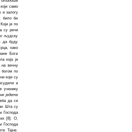
,
отидоше
 који само
 и залогу
; било би
Који је по
а су речи
ио људску
а да буду
рца, како
ране Бога
ла која је
г на вечну
а богом по
ни који су
осудили и
е ученику
 не једете
реба да се
ни. Шта су
м Господа
х [8]. О,
м Господа
те Тајне.