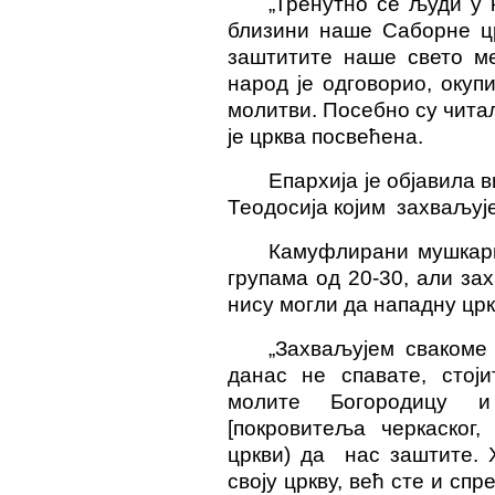
„Тренутно се људи у
близини наше Саборне цр
заштитите наше свето мес
народ је одговорио, оку
молитви. Посебно су чита
је црква посвећена.
Епархија је објавила 
Теодосија којим захваљује
Камуфлирани мушкарц
групама од 20-30, али з
нису могли да нападну црк
„Захваљујем свакоме
данас не спавате, стој
молите Богородицу и 
[покровитеља черкаског,
цркви) да нас заштите. 
своју цркву, већ сте и спр