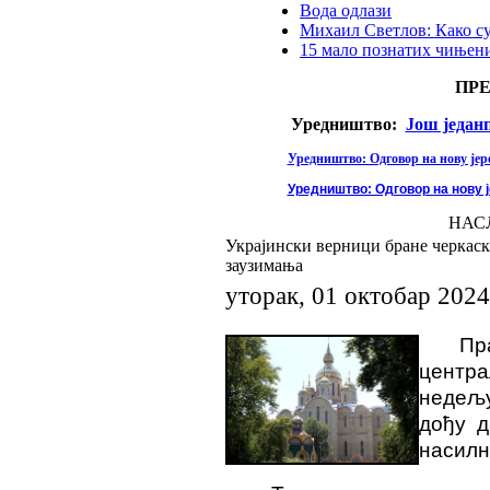
Вода одлази
Михаил Светлов: Како с
15 мало познатих чињени
ПР
Уредништво:
Још један
Уредништво: Одговор на нову јере
Уредништво: Одговор на нову ј
НАС
Украјински верници бране черкаск
заузимања
уторак, 01 октобар 2024
Пр
центра
недељу
дођу д
насилн