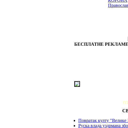
КОРОНА
Правосла
БЕСПЛАТНЕ РЕКЛАМЕ
РЕ
С
Повратак култу "Велике 
Руска влада уздрмана збо