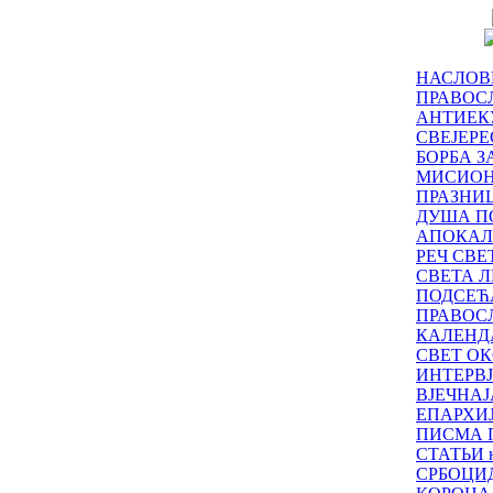
НАСЛОВ
ПРАВОСЛ
АНТИЕК
СВЕЈЕР
БОРБА З
МИСИО
ПРАЗНИ
ДУША П
АПОКАЛ
РЕЧ СВ
СВЕТА Л
ПОДСЕЋ
ПРАВОС
КАЛЕНД
СВЕТ ОК
ИНТЕРВ
ВЈЕЧНАЈ
ЕПАРХИ
ПИСМА 
СТАТЬИ н
СРБОЦИ