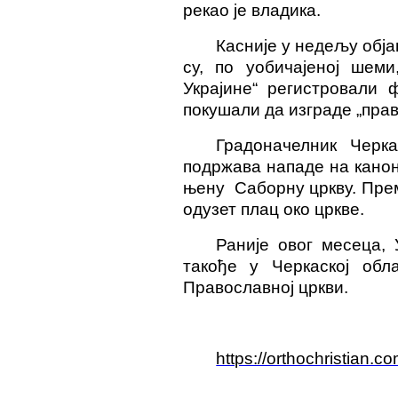
рекао је владика.
Касније у недељу обја
су, по уобичајеној шеми
Украјине“ регистровали 
покушали да изграде „пра
Градоначелник Черк
подржава нападе на канон
њену Саборну цркву. Прем
одузет плац око цркве.
Раније овог месеца, 
такође у Черкаској обл
Православној цркви.
https://orthochristian.