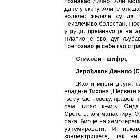
познавао лично. Али мог
дане у скиту. Али је отиш
волеле; желеле су да 
неизлечиво болестан. Посе
у руци, преминуо је на а
Платио је свој дуг љуба
препознао је себе као
стр
Стихови - шифре
Јерођакон Данило (С
„Као и многи други, 
владике Тихона „
Несвети 
њему као човеку, правом
п
сам читао књигу. Онда
Срете
њ
ском манастиру. О
рака. Био је на хемотерап
узнемиравати. И нека
концентришете, чак н