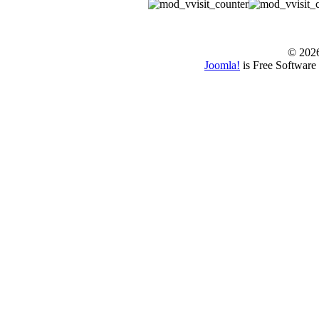
© www.borbazaver
© 202
Joomla!
is Free Software