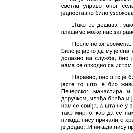
светла управо оног сел
једноставно било узроко
„Тако се дешава“, за
плашимо може нас заправо
После неког времена, 
Било је јасно да му је сн
долазио на службе, био 
нама се опходио са истом
Наравно, оно што је 
јесте то што је био жив
Печерског манастира и
доручком, млађа браћа и 
нам се свиђа, а шта не у 
тако мирно, као да се на
никада нису причали о хра
је додао: „И никада нису п