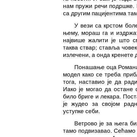
нам пружи речи подршке. 
са другим пацијентима там
У вези са крстом боле
њему, мораш га и издржат
највише жалити је што с
таква ствар; ставља човек
излечени, а онда кренете 
Понашање оца Романа 
модел како се треба приб
тога, наставио је да ради
Иако је могао да остане 
било бриге и лекара. Пост
је жудео за својом рад
уступке себи.
Ветрово је за њега б
тамо
подвизавао
. Сећамо 