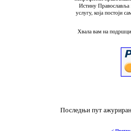
Истину Православља
услугу
, која
постоји са
Хвала вам на подршци
Последњи пут ажурирано 
< Претхо