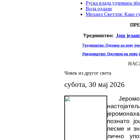
Руска влада уздрмана збо
Вода одлази
Михаил Светлов: Како с
ПР
Уредништво:
Још један
Уредништво: Одговор на нову јере
Уредништво: Одговор на нову ј
НАС
Човек из другог света
субота, 30 мај 2026
Јером
настојат
јеромонах
познато ј
песме и зн
лично уп