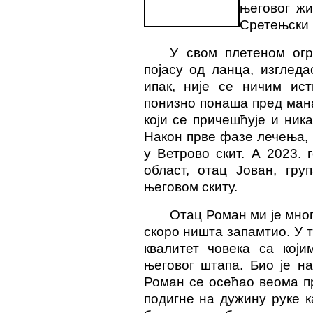
његовог жи
Срете
њ
ски
У свом плетеном огр
појасу од ланца
, изгледа
ипак, није се ничим ист
понизно понаша пред ман
који се причешћује и ник
Након прве фазе лечења, 
у Ветрово скит. А 2023. 
област, отац Јован, гру
његовом скиту.
Отац Роман ми је мног
скоро ништа запамтио
. У 
квалитет човека са кој
његовог штапа. Био је н
Роман се осећао веома пр
подигне на дужину руке ка