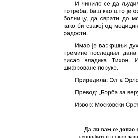
И чинило се да људим
потреба, баш као што је о
болницу, да сврати до м
како би свакој од медици
радости.
Имао је
ва
скршњи дух,
премине последњег дана
писао владика Тихон. 
шифроване поруке.
Приредила: Олга Орл
Превод: „Борба за вер
Извор: Московски Ср
Да ли вам се допао 
непрофитни православн