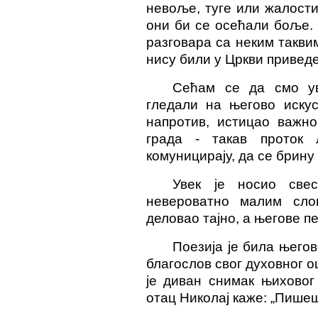
невоље, туге или жалости
они би се осећали боље. 
разговара са неким таквим
нису били у Цркви
привед
Сећам се да смо ув
гледали на његово искус
напротив, истицао важн
града - такав проток
комуницирају, да се брину
Увек је носио све
невероватно малим сло
деловао тајно, а његове 
Поезија је била његов
благослов свог духовног о
је диван снимак њиховог
отац Николај каже: „Пише