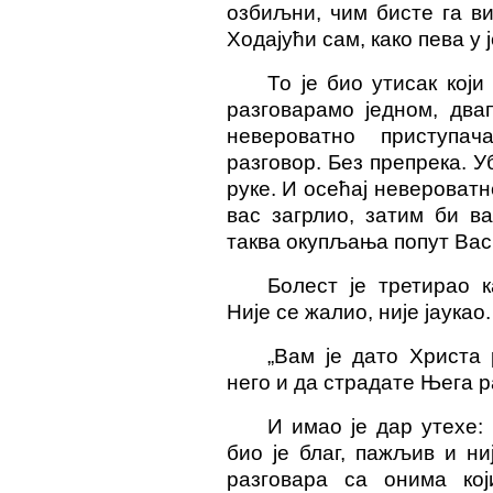
озбиљни, чим бисте га ви
Ходајући сам, како пева у ј
То је био утисак кој
разговарамо једном, два
невероватно приступа
разговор. Без препрека. У
руке. И осећај невероватн
вас загрлио, затим би в
таква окупљања попут
Ва
с
Болест је третирао 
Није се жалио, није јаукао.
„Вам је дато Христа 
него и да страдате Њега ра
И имао је дар утехе:
био је благ, пажљив и н
и
разговара
са онима који