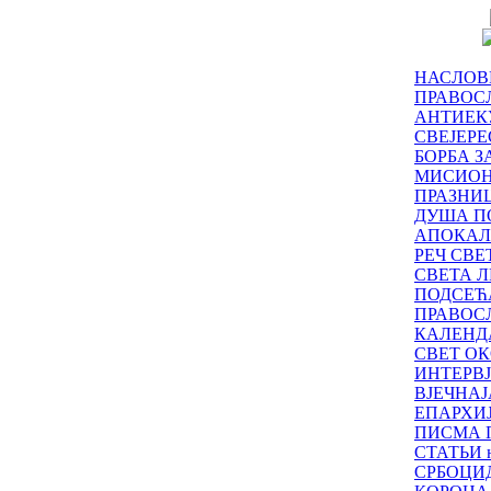
НАСЛОВ
ПРАВОСЛ
АНТИЕК
СВЕЈЕР
БОРБА З
МИСИО
ПРАЗНИ
ДУША П
АПОКАЛ
РЕЧ СВ
СВЕТА Л
ПОДСЕЋ
ПРАВОС
КАЛЕНД
СВЕТ ОК
ИНТЕРВ
ВЈЕЧНАЈ
ЕПАРХИ
ПИСМА 
СТАТЬИ н
СРБОЦИ