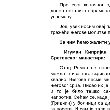
Пре свог коначног о
донео неколико парамана 
успомену.
Још увек носим овај 
тражећи његове молитве п
За чим ћемо
жалити
у
Игуман Кипријан 
Сретенског манастира:
Отац Роман се поне
можда је иза тога скривао
хвалио. Његове песме мн
његовог срца. Писао их је 
и то је било тешко сак
напротив. Сећам се, када 
(Гридчин) у болници са ди
га посети. И сам је тада 