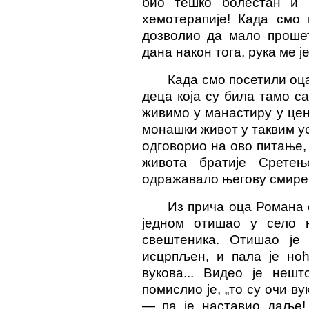
био тешко болестан и 
хемотерапије! Када смо
дозволио да мало проше
дана након тога, рука ме ј
Када смо посетили оц
деца која су била тамо са
живимо у манастиру у цен
монашки живот у таквим у
одговорио на ово питање,
живота братије Срете
њ
одражавало његову смирен
Из прича оца Романа с
једном отишао у село н
свештеника. Отишао је 
исцрпљен, и пала је ноћ
вукова... Видео је нешт
помислио је, „то су очи в
— па је наставио даље! 