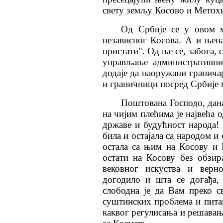
свету земљу Косово и Метохи
Од Србије се у овом 
независног Косова. А и њен
пристати". Од ње се, забога,
управљање административни
додаје да наоружани граничар
и граничници посред Србије 
Поштована Господо, дан
на чијим плећима је највећа 
државе и будућност народа! 
била и остајала са народом и 
остала са њим на Косову и 
остати на Косову без обзир
вековног искуства и верн
догодило и шта се догађа, 
слободна је да Вам преко с
суштинских проблема и пита
каквог регулисања и решавањ