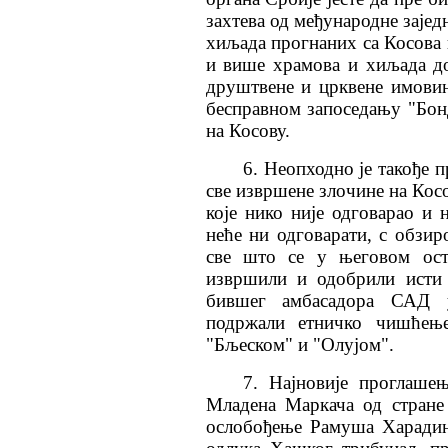
захтева од међународне зајед
хиљада прогнаних са Косова
и више храмова и хиљада д
друштвене и црквене имовин
бесправном запоседању "Бон
на Косову.
6. Неопходно је такође 
све извршене злочине на Косо
које нико није одговарао и н
неће ни одговарати, с обзир
све што се у његовом ост
извршили и одобрили исти 
бившег амбасадора САД у
подржали етничко чишћењ
"Бљеском" и "Олујом".
7. Најновије проглаше
Младена Маркача од стране
ослобођење Рамуша Харадина