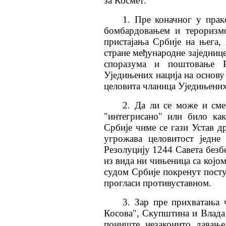
за Космет:
1. Пре коначног у прак
бомбардовањем и тероризмо
пристајања Србије на њега,
стране међународне заједниц
споразума и поштовање Р
Уједињених нација на основу 
целовита чланица Уједињених
2. Да ли се може и см
"интегрисано" или било ка
Србије чиме се гази Устав д
угрожава целовитост једне
Резолуцију 1244 Савета безб
из вида ни чињеница са којом
судом Србије покренут посту
прогласи противуставном.
3. Зар пре прихватања
Косова", Скупштина и Влада 
пониште незаконито давање