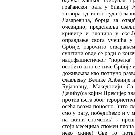
одлука Хашког трибунал, п
грађанског рата у бившој Ј
затвора од истог суда (гла
Лазаревића, борца за отаџ
очевидно, представља сваљ
кривице и злочина у екс-Ј
оправдање свога учешћа у 
Србије, нарочито стварање
суштини овде се ради о кона
нацифашистичког "поретка" 
особито што се тиче Србије и
доживљава као потпуно развл
слављењу Велике Албаније н
Бујановцу, Македонији...
Дачићу(са којим Премијер зв
против њега због терористичк
осећа веома поносно "што смо
смо у рату, победићемо и у м
па скини споменик" - преш
стоји месецима спомен плоча
неко скине! Све то потв