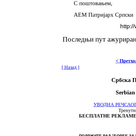
С поштовањем,
АЕМ Патријарх Српски
http:/
Последњи пут ажурирано
< Претхо
[ Назад ]
Србска 
Serbian
УВОДНА РЕЧ
САО
Тренутно
БЕСПЛАТНЕ РЕКЛАМЕ