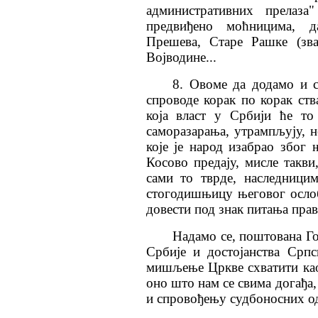
административних прелаза
предвиђено моћницима, д
Прешева, Старе Рашке (зва
Војводине...
8. Овоме да додамо и с
спроводе корак по корак ств
која власт у Србији ће то
саморазарања, утрампљују, н
које је народ изабрао због
Косово предају, мисле такви,
сами то тврде, наследници
стогодишњицу његовог осло
довести под знак питања прав
Надамо се, поштована Го
Србије и достојанства Српс
мишљење Цркве схватити као
оно што нам се свима догађа
и спровођењу судбоносних од