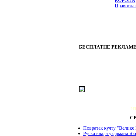
КОРОНА
Правосла
БЕСПЛАТНЕ РЕКЛАМЕ
РЕ
С
Повратак култу "Велике 
Руска влада уздрмана збо