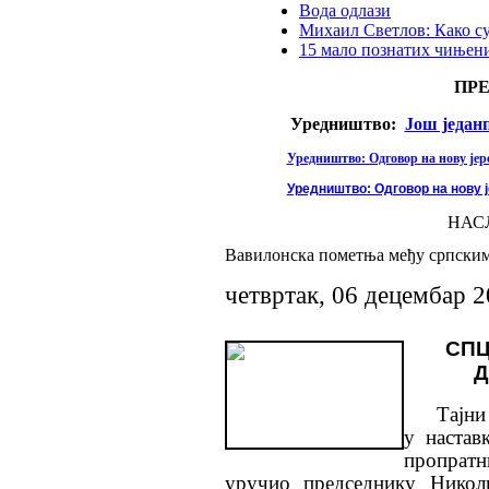
Вода одлази
Михаил Светлов: Како с
15 мало познатих чињени
ПР
Уредништво:
Још један
Уредништво: Одговор на нову јере
Уредништво: Одговор на нову ј
НАС
Вавилонска пометња међу српским
четвртак, 06 децембар 
СПЦ
Д
Тајни м
у настав
пропратн
уручио председнику Николи