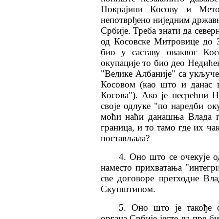
Покрајини Косову и Мето
непотврђено ниједним држа
Србије. Треба знати да север
од Косовске Митровице до З
био у саставу оваквог Кос
окупације то био део Недиће
"Велике Албаније" са укључ
Косовом (као што и данас 
Косова"). Ако је несрећни 
своје одлуке "по наредби ок
моћи наћи данашња Влада п
граница, и то тамо где их ча
постављала?
4. Оно што се очекује 
наместо прихватања "интегр
све договоре претходне Вла
Скупштином.
5. Оно што је такође
органа Србије јесте да пре б