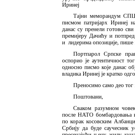
Иринеј
Тајни
меморандум
СП
писмом патријарх Иринеј н
данас су пренели готово сви
премијеру
Дачићу
и
потпред
и лидерима опозиције, пише
Портпарол Српске прав
оспорио је аутентичност то
односно писмо које данас об
владика Иринеј је кратко одг
Преносимо само део тог 
Поштовани,
Сваком разумном човек
после
НАТО
бомбардовања и 
по корак косовским Албанц
Србију да буде саучесник 
пресецајући њену жилу куца