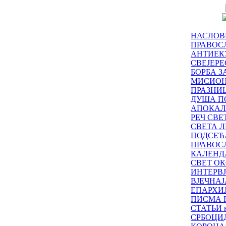
НАСЛОВ
ПРАВОСЛ
АНТИЕК
СВЕЈЕР
БОРБА З
МИСИО
ПРАЗНИ
ДУША П
АПОКАЛ
РЕЧ СВ
СВЕТА Л
ПОДСЕЋ
ПРАВОС
КАЛЕНД
СВЕТ ОК
ИНТЕРВ
ВЈЕЧНАЈ
ЕПАРХИ
ПИСМА 
СТАТЬИ н
СРБОЦИ